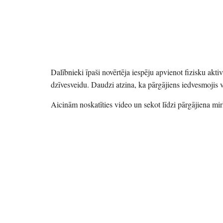
Dalībnieki īpaši novērtēja iespēju apvienot fizisku aktiv
dzīvesveidu. Daudzi atzina, ka pārgājiens iedvesmojis v
Aicinām noskatīties video un sekot līdzi pārgājiena mi