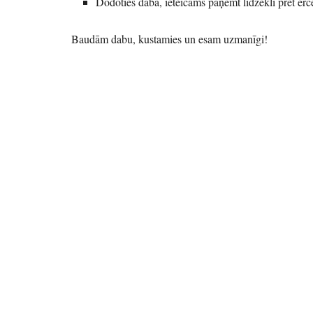
Dodoties dabā, ieteicams paņemt līdzekli pret ēr
Baudām dabu, kustamies un esam uzmanīgi!