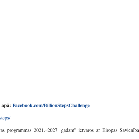
k apā:
Facebook.com/BillionStepsChallenge
steps/
tuvas programmas 2021.–2027. gadam” ietvaros ar Eiropas Savienība