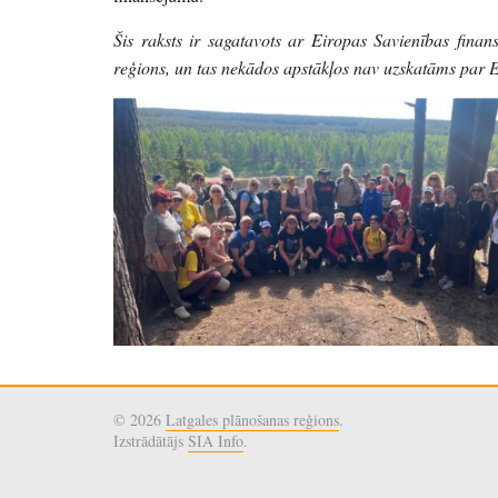
Šis raksts ir sagatavots ar Eiropas Savienības finans
reģions, un tas nekādos apstākļos nav uzskatāms par E
© 2026
Latgales plānošanas reģions
.
Izstrādātājs
SIA Info
.