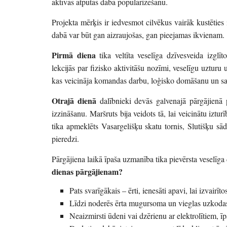
aktīvas atpūtas dabā popularizēšanu.
Projekta mērķis ir iedvesmot cilvēkus vairāk kustēties 
dabā var būt gan aizraujošas, gan pieejamas ikvienam.
Pirmā diena
tika veltīta veselīga dzīvesveida izglīt
lekcijās par fizisko aktivitāšu nozīmi, veselīgu uztur
kas veicināja komandas darbu, loģisko domāšanu un sag
Otrajā dienā
dalībnieki devās galvenajā pārgājienā p
izzināšanu. Maršruts bija veidots tā, lai veicinātu iztu
tika apmeklēts Vasargelišķu skatu tornis, Slutišķu s
pieredzi.
Pārgājiena laikā īpaša uzmanība tika pievērsta veselīga
dienas pārgājienam?
Pats svarīgākais – ērti, ienesāti apavi, lai izvair
Līdzi noderēs ērta mugursoma un vieglas uzkodas
Neaizmirsti ūdeni vai dzērienu ar elektrolītiem, īpa