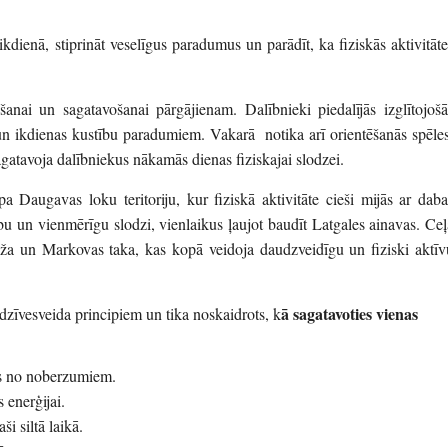
ikdienā, stiprināt veselīgus paradumus un parādīt, ka fiziskās aktivitāte
ošanai un sagatavošanai pārgājienam. Dalībnieki piedalījās izglītojošā
u un ikdienas kustību paradumiem. Vakarā notika arī orientēšanās spēles
atavoja dalībniekus nākamās dienas fiziskajai slodzei.
a Daugavas loku teritoriju, kur fiziskā aktivitāte cieši mijās ar daba
rību un vienmērīgu slodzi, vienlaikus ļaujot baudīt Latgales ainavas. Ceļ
ādža un Markovas taka, kas kopā veidoja daudzveidīgu un fiziski aktīv
ā sagatavoties vienas
 dzīvesveida principiem un tika noskaidrots, k
ītos no noberzumiem.
 enerģijai.
ši siltā laikā.