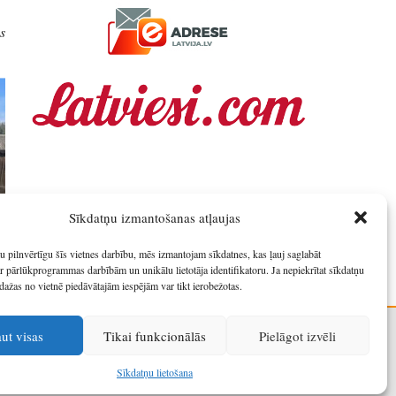
s
Sīkdatņu izmantošanas atļaujas
u pilnvērtīgu šīs vietnes darbību, mēs izmantojam sīkdatnes, kas ļauj saglabāt
r pārlūkprogrammas darbībām un unikālu lietotāja identifikatoru. Ja nepiekrītat sīkdatņu
dažas no vietnē piedāvātajām iespējām var tikt ierobežotas.
aut visas
Tikai funkcionālās
Pielāgot izvēli
Sīkdatņu lietošana