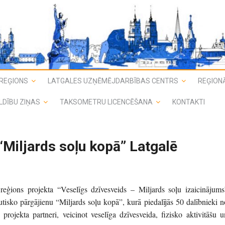
REĢIONS
LATGALES UZŅĒMĒJDARBĪBAS CENTRS
REĢIONĀ
LDĪBU ZIŅAS
TAKSOMETRU LICENCĒŠANA
KONTAKTI
“Miljards soļu kopā” Latgalē
eģions projekta “Veselīgs dzīvesveids – Miljards soļu izaicinājums
isko pārgājienu “Miljards soļu kopā”, kurā piedalījās 50 dalībnieki n
 projekta partneri, veicinot veselīga dzīvesveida, fizisko aktivitāšu u