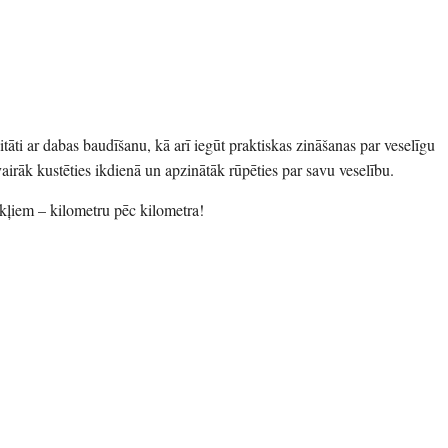
itāti ar dabas baudīšanu, kā arī iegūt praktiskas zināšanas par veselīgu
airāk kustēties ikdienā un apzinātāk rūpēties par savu veselību.
rkļiem – kilometru pēc kilometra!