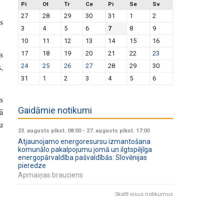
Pi
Ot
Tr
Ce
Pi
Se
Sv
27
28
29
30
31
1
2
s
3
4
5
6
7
8
9
10
11
12
13
14
15
16
s
17
18
19
20
21
22
23
,
24
25
26
27
28
29
30
31
1
2
3
4
5
6
s
Gaidāmie notikumi
ā
u
23. augusts plkst. 08:00
-
27. augusts plkst. 17:00
Atjaunojamo energoresursu izmantošana
komunālo pakalpojumu jomā un ilgtspējīga
energopārvaldība pašvaldībās: Slovēnijas
pieredze
Apmaiņas brauciens
Skatīt visus notikumus