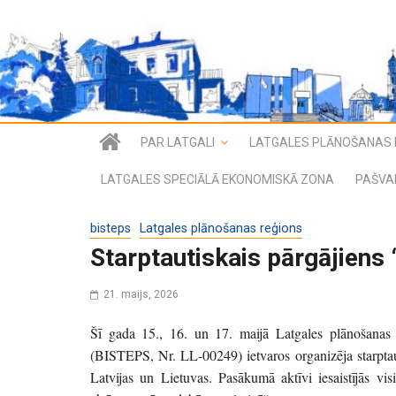
PAR LATGALI
LATGALES PLĀNOŠANAS 
LATGALES SPECIĀLĀ EKONOMISKĀ ZONA
PAŠVA
bisteps
Latgales plānošanas reģions
Starptautiskais pārgājiens 
21. maijs, 2026
Šī gada 15., 16. un 17. maijā Latgales plānošanas r
(BISTEPS, Nr. LL-00249) ietvaros organizēja starptaut
Latvijas un Lietuvas. Pasākumā aktīvi iesaistījās visi