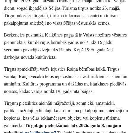
Turpinot 2025. gadā aizsākto tradīciju 22. maiju atzīmēt kā Sēlijas
dienu, šogad ikgadējais Sēlijas Tūrisma tirgus notiks 23. maijā.
Tirgū pulcēsies tirgotāji, tūrisma informācijas centri un tūrisma
pakalpojumu sniedzēji no visas Sēlijas vēsturiskās zemes.
Berķeneles pusmuiža Kalkūnes pagastā ir Valsts nozīmes vēstures
piemineklis, kur deviņus bērnības gadus no 7 līdz 16 gadu
vecumam pavadījis dzejnieks Rainis. Kopš 1996. gada šeit
darbojas novada kultūrvieta.
Tirgus apmeklētāji varēs iejusties Raiņa bērnības laikā. Tirgus
vadītāji Raiņa vecāku tēlos iepazīstinās ar vēsturiskiem stāstiem un
atmiņām. Kultūras programma un dažādas meistarklases piedāvās
norises, kādas varēja notikt 19. gadsimta beigās.
Tirgum pieteikties aicināti mājražotāji, zemnieki, amatnieki,
pārtikas ražotāji, ēdinātāji, kā arī tūrisma pakalpojumu sniedzēji un
kopienas, kas vēlas reklamēt savu objektu vai kopienu tūrisma
Tirgotāju pieteikšanās līdz 2026. gada 8. maijam
galamērķi.
anketā:
ej.uz/selijastirgus7
.
Tiešraidē no tirgus norises vietas tiks