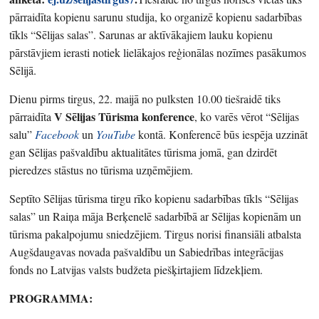
pārraidīta kopienu sarunu studija, ko organizē kopienu sadarbības
tīkls “Sēlijas salas”. Sarunas ar aktīvākajiem lauku kopienu
pārstāvjiem ierasti notiek lielākajos reģionālas nozīmes pasākumos
Sēlijā.
Dienu pirms tirgus, 22. maijā no pulksten 10.00 tiešraidē tiks
V
Sēlijas Tūrisma konference
pārraidīta
, ko varēs vērot “Sēlijas
salu”
Facebook
un
YouTube
kontā. Konferencē būs iespēja uzzināt
gan Sēlijas pašvaldību aktualitātes tūrisma jomā, gan dzirdēt
pieredzes stāstus no tūrisma uzņēmējiem.
Septīto Sēlijas tūrisma tirgu rīko kopienu sadarbības tīkls “Sēlijas
salas” un Raiņa māja Berķenelē sadarbībā ar Sēlijas kopienām un
tūrisma pakalpojumu sniedzējiem. Tirgus norisi finansiāli atbalsta
Augšdaugavas novada pašvaldību un Sabiedrības integrācijas
fonds no Latvijas valsts budžeta piešķirtajiem līdzekļiem.
PROGRAMMA: