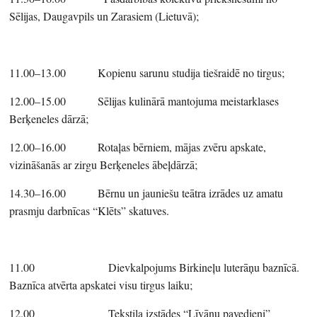
Sēlijas, Daugavpils un Zarasiem (Lietuvā);
11.00–13.00 Kopienu sarunu studija tiešraidē no tirgus;
12.00–15.00 Sēlijas kulinārā mantojuma meistarklases
Berķeneles dārzā;
12.00–16.00 Rotaļas bērniem, mājas zvēru apskate,
vizināšanās ar zirgu Berķeneles ābeļdārzā;
14.30–16.00 Bērnu un jauniešu teātra izrādes uz amatu
prasmju darbnīcas “Klēts” skatuves.
11.00 Dievkalpojums Birkineļu luterāņu baznīcā.
Baznīca atvērta apskatei visu tirgus laiku;
12.00 Tekstila izstādes “Līvānu pavedieni”