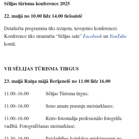
Sēlijas tūrisma konference 2025
22. maijā no 10.00 līdz 14.00 tiešsaistē
Detalizēta programma tiks izziņota, tuvojoties konferencei.
Konference tiks straumēta “Sēlijas salu”
Facebook
un
YouTube
kontā.
VII SĒLIJAS TŪRISMA TIRGUS
23. maijā Raiņa mājā Berķenelē no 11.00 līdz 16.00
11.00–16.00 Sēlijas Tūrisma tirgus;
11.00–16.00 Seno amatu prasmju meistarklases;
11.00–16.00 Retro fotostudija profesionālo fotogrāfu
vadībā. Fotografēšanas meistarklase;
11.30–16.00 Pašdarbības kolektīvu priekšnesumi no