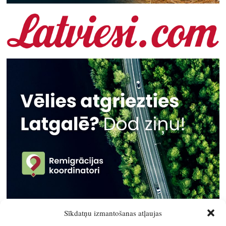
Sīkdatņu izmantošanas atļaujas