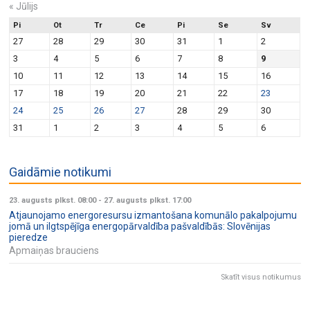
«
Jūlijs
Pi
Ot
Tr
Ce
Pi
Se
Sv
27
28
29
30
31
1
2
3
4
5
6
7
8
9
10
11
12
13
14
15
16
17
18
19
20
21
22
23
24
25
26
27
28
29
30
31
1
2
3
4
5
6
Gaidāmie notikumi
23. augusts plkst. 08:00
-
27. augusts plkst. 17:00
Atjaunojamo energoresursu izmantošana komunālo pakalpojumu
jomā un ilgtspējīga energopārvaldība pašvaldībās: Slovēnijas
pieredze
Apmaiņas brauciens
Skatīt visus notikumus