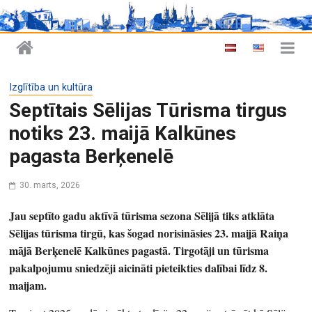
Izglītība un kultūra
Septītais Sēlijas Tūrisma tirgus
notiks 23. maijā Kalkūnes
pagasta Berķenelē
30. marts, 2026
Jau septīto gadu aktīvā tūrisma sezona Sēlijā tiks atklāta
Sēlijas tūrisma tirgū, kas šogad norisināsies 23. maijā Raiņa
mājā Berķenelē Kalkūnes pagastā. Tirgotāji un tūrisma
pakalpojumu sniedzēji aicināti pieteikties dalībai līdz 8.
maijam.