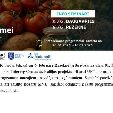
PR biroja telpas
) un 6. februārī Rēzeknē (
Atbrīvošanas aleja 91, 3
Interreg Centrālās Baltijas projekta “Rural-UP”
 notiks
informatīvi
 programma mazajiem un vidējiem uzņēmumiem
. Semināri paredzēt
 kā arī saistīto nozaru MVU
, sniedzot detalizētu ieskatu programma
mes atbalstā.