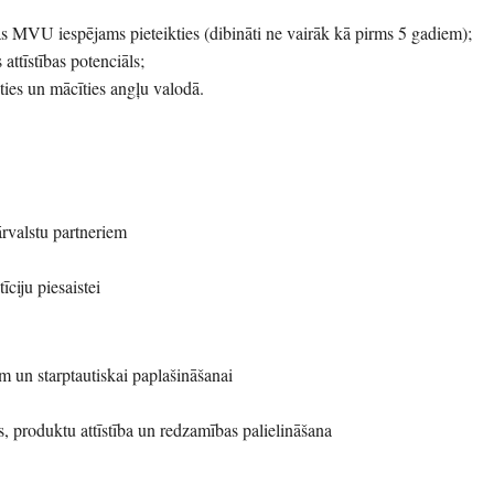
s MVU iespējams pieteikties (dibināti ne vairāk kā pirms 5 gadiem);
attīstības potenciāls;
ties un mācīties angļu valodā.
ārvalstu partneriem
īciju piesaistei
 un starptautiskai paplašināšanai
, produktu attīstība un redzamības palielināšana