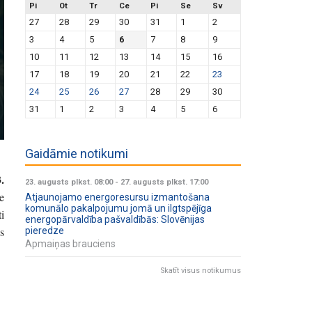
Pi
Ot
Tr
Ce
Pi
Se
Sv
27
28
29
30
31
1
2
3
4
5
6
7
8
9
10
11
12
13
14
15
16
17
18
19
20
21
22
23
24
25
26
27
28
29
30
31
1
2
3
4
5
6
Gaidāmie notikumi
.
23. augusts plkst. 08:00
-
27. augusts plkst. 17:00
e
Atjaunojamo energoresursu izmantošana
komunālo pakalpojumu jomā un ilgtspējīga
i
energopārvaldība pašvaldībās: Slovēnijas
s
pieredze
Apmaiņas brauciens
Skatīt visus notikumus