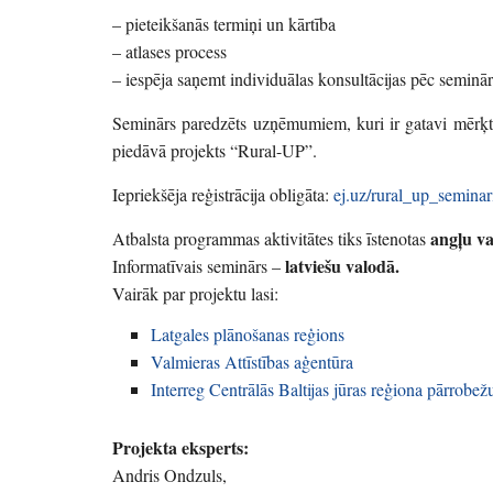
– pieteikšanās termiņi un kārtība
– atlases process
– iespēja saņemt individuālas konsultācijas pēc seminā
Seminārs paredzēts uzņēmumiem, kuri ir gatavi mērķtiec
piedāvā projekts “Rural-UP”.
Iepriekšēja reģistrācija obligāta:
ej.uz/rural_up_seminar
angļu va
Atbalsta programmas aktivitātes tiks īstenotas
latviešu valodā.
Informatīvais seminārs –
Vairāk par projektu lasi:
Latgales plānošanas reģions
Valmieras Attīstības aģentūra
Interreg Centrālās Baltijas jūras reģiona pārrob
Projekta eksperts:
Andris Ondzuls,