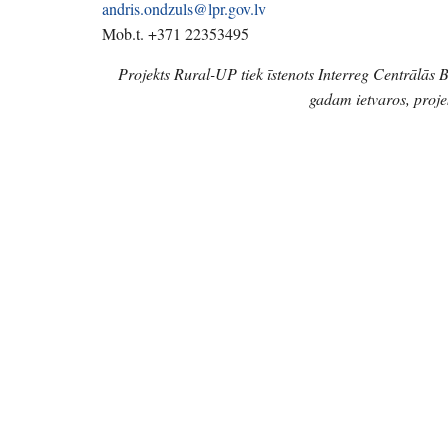
andris.ondzuls@lpr.gov.lv
Mob.t. +371 22353495
Projekts Rural-UP tiek īstenots Interreg Centrālās
gadam ietvaros, proje