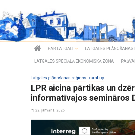
PAR LATGALI
LATGALES PLĀNOŠANAS 
LATGALES SPECIĀLĀ EKONOMISKĀ ZONA
PAŠVA
Latgales plānošanas reģions
rural-up
LPR aicina pārtikas un dzēr
informatīvajos semināros 
22. janvāris, 2026