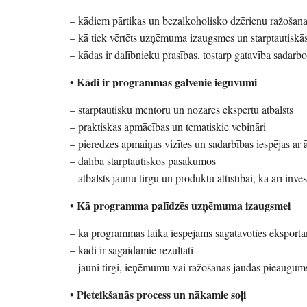
– kādiem pārtikas un bezalkoholisko dzērienu ražošana
– kā tiek vērtēts uzņēmuma izaugsmes un starptautiskās 
– kādas ir dalībnieku prasības, tostarp gatavība sadarbo
• Kādi ir programmas galvenie ieguvumi
– starptautisku mentoru un nozares ekspertu atbalsts
– praktiskas apmācības un tematiskie vebināri
– pieredzes apmaiņas vizītes un sadarbības iespējas ar 
– dalība starptautiskos pasākumos
– atbalsts jaunu tirgu un produktu attīstībai, kā arī invest
• Kā programma palīdzēs uzņēmuma izaugsmei
– kā programmas laikā iespējams sagatavoties eksportam
– kādi ir sagaidāmie rezultāti
– jauni tirgi, ieņēmumu vai ražošanas jaudas pieaugums
• Pieteikšanās process un nākamie soļi