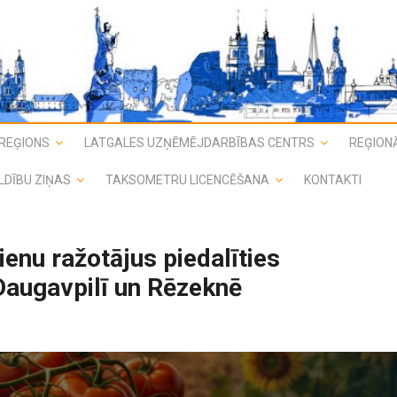
REĢIONS
LATGALES UZŅĒMĒJDARBĪBAS CENTRS
REĢIONĀ
LDĪBU ZIŅAS
TAKSOMETRU LICENCĒŠANA
KONTAKTI
ienu ražotājus piedalīties
Daugavpilī un Rēzeknē