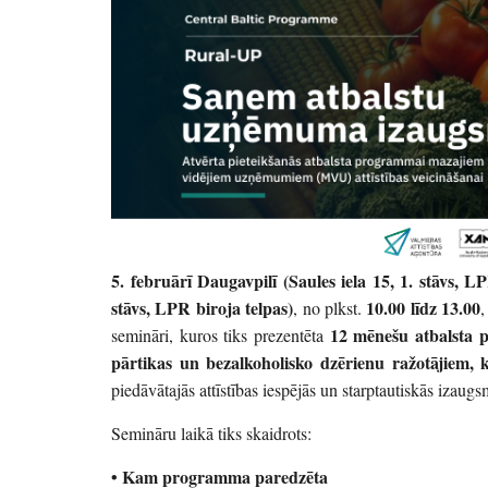
5. februārī Daugavpilī (
Saules iela 15, 1. stāvs, L
stāvs, LPR biroja telpas
)
10.00 līdz 13.00
, no plkst.
,
12 mēnešu atbalsta
semināri, kuros tiks prezentēta
pārtikas un bezalkoholisko dzērienu ražotājiem,
piedāvātajās attīstības iespējās un starptautiskās izaugs
Semināru laikā tiks skaidrots:
• Kam programma paredzēta