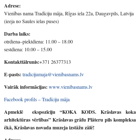
Adrese:
Vienības nama Tradīciju māja, Rīgas iela 22a, Daugavpils, Latvija
(ieeja no Saules ielas puses)
Darba laiks:
otrdiena–piektdiena: 11.00 – 18.00
sestdiena: 10.00 – 15.00
Kontakttālrunis:
+371 26377313
E-pasts:
tradicijumaja@vienibasnams.lv
Vairāk informācijas:
www.vienibasnams.lv
Facebook profils – Tradīciju māja
Apmeklē ekspozīciju “KOKA KODS. Krāslavas koka
arhitektūras vērtības” Krāslavas grāfu Plāteru pils kompleksa
ēkā, Krāslavas novada muzeja izstāžu zālē!
Adrese: