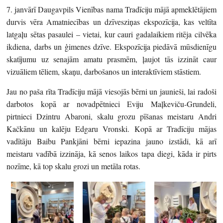
7. janvārī Daugavpils Vienības nama Tradīciju mājā apmeklētājiem
durvis vēra Amatniecības un dzīvesziņas ekspozīcija, kas veltīta
latgaļu sētas pasaulei – vietai, kur cauri gadalaikiem ritēja cilvēka
ikdiena, darbs un ģimenes dzīve. Ekspozīcija piedāvā mūsdienīgu
skatījumu uz senajām amatu prasmēm, ļaujot tās izzināt caur
vizuāliem tēliem, skaņu, darbošanos un interaktīviem stāstiem.
Jau no paša rīta Tradīciju mājā viesojās bērni un jaunieši, lai radoši
darbotos kopā ar novadpētnieci Eviju Maļkeviču-Grundeli,
pirtnieci Dzintru Abaroni, skalu grozu pīšanas meistaru Andri
Kačkānu un kalēju Edgaru Vronski. Kopā ar Tradīciju mājas
vadītāju Baibu Pankjāni bērni iepazina jauno izstādi, kā arī
meistaru vadībā izzināja, kā senos laikos tapa diegi, kāda ir pirts
nozīme, kā top skalu grozi un metāla rotas.