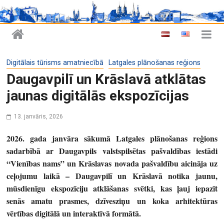
Digitālais tūrisms amatniecībā
Latgales plānošanas reģions
Daugavpilī un Krāslavā atklātas
jaunas digitālās ekspozīcijas
13. janvāris, 2026
2026. gada janvāra sākumā Latgales plānošanas reģions
sadarbībā ar Daugavpils valstspilsētas pašvaldības iestādi
“Vienības nams” un Krāslavas novada pašvaldību aicināja uz
ceļojumu laikā – Daugavpilī un Krāslavā notika jaunu,
mūsdienīgu ekspozīciju atklāšanas svētki, kas ļauj iepazīt
senās amatu prasmes, dzīvesziņu un koka arhitektūras
vērtības digitālā un interaktīvā formātā.