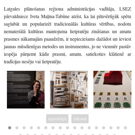
Latgales plānošanas reģiona administrācijas vadītāja, LSEZ
pārvaldniece Iveta Maļina-Tabūne atzīst, ka lai pilnvērtīgāk spētu
saglabāt un popularizēt tradicionālās kultūras vērtības, nodotu
nemateriālā kultūras mantojuma lietpratēju zināšanas un amatu
prasmes nākamajām paaudzēm, ir nepieciešams dažādot un ieviest
jaunas mūsdienīgas metodes un instrumentus, jo ne vienmēr pastāv
iespēja pārņemt kādu prasmi, amatu, satiekoties klātienē ar
tradīcijas nesēju vai lietpratēju.
iepriekšējā
nākamā