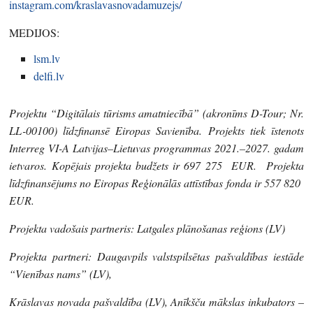
instagram.com/kraslavasnovadamuzejs/
MEDIJOS:
lsm.lv
delfi.lv
Projektu “Digitālais tūrisms amatniecībā” (akronīms D-Tour; Nr.
LL-00100) līdzfinansē Eiropas Savienība. Projekts tiek īstenots
Interreg VI-A Latvijas–Lietuvas programmas 2021.–2027. gadam
ietvaros. Kopējais projekta budžets ir 697 275 EUR. Projekta
līdzfinansējums no Eiropas Reģionālās attīstības fonda ir 557 820
EUR.
Projekta vadošais partneris: Latgales plānošanas reģions (LV)
Projekta partneri: Daugavpils valstspilsētas pašvaldības iestāde
“Vienības nams” (LV),
Krāslavas novada pašvaldība (LV), Anīkšču mākslas inkubators –