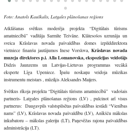
Foto: Anatols Kauškalis, Latgales plānošanas reģions
Atklāšanas svētkus moderēja projekta “Digitālais tūrisms
amatniecībā” vadītāja Sarmīte Teivāne. Klātesošos uzrunāja un
sveica Krāslavas novada pašvaldības domes izpilddirektora
Krāslavas novada
vietniece finanšu jautājumos Inese Vorslova,
muzeja
direktores p.i. Alla Lomanovska, ekspozīcijas veidotājs
Didzis Jaunzems un Latvijas-Lietuvas programmas vecākā
eksperte Līga Upeniece. Īpašu noskaņu veidoja mūzikas
instrumentu meistars , mūziķis Aleksandrs Maijers.
Svētkus rīkoja projekta “Digitālais tūrisms amatniecībā” vadošais
partneris- Latgales plānošanas reģions (LV) , pulcinot arī visus
partnerus: Daugavpils valstspilsētas pašvaldības iestādi “Vienības
nams” (LV), Krāslavas novada pašvaldību (LV), Anīkšču mākslas
inkubatoru – mākslas galeriju (LT), Paņevēžas rajona pašvaldības
administrācija (LT).