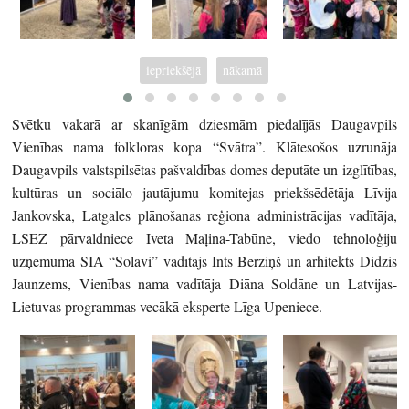
iepriekšējā
nākamā
Svētku vakarā ar skanīgām dziesmām piedalījās Daugavpils
Vienības nama folkloras kopa “Svātra”. Klātesošos uzrunāja
Daugavpils valstspilsētas pašvaldības domes deputāte un izglītības,
kultūras un sociālo jautājumu komitejas priekšsēdētāja Līvija
Jankovska, Latgales plānošanas reģiona administrācijas vadītāja,
LSEZ pārvaldniece Iveta Maļina-Tabūne, viedo tehnoloģiju
uzņēmuma SIA “Solavi” vadītājs Ints Bērziņš un arhitekts Didzis
Jaunzems, Vienības nama vadītāja Diāna Soldāne un Latvijas-
Lietuvas programmas vecākā eksperte Līga Upeniece.