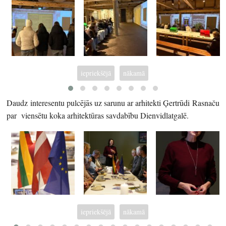
iepriekšējā
nākamā
Daudz interesentu pulcējās uz sarunu ar arhitekti Ģertrūdi Rasnaču
par viensētu koka arhitektūras savdabību Dienvidlatgalē.
iepriekšējā
nākamā