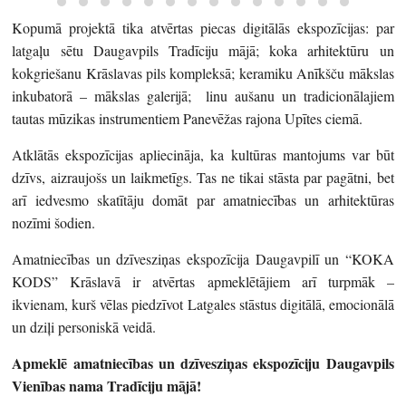
Kopumā projektā tika atvērtas piecas digitālās ekspozīcijas: par
latgaļu sētu Daugavpils Tradīciju mājā; koka arhitektūru un
kokgriešanu Krāslavas pils kompleksā; keramiku Anīkšču mākslas
inkubatorā – mākslas galerijā; linu aušanu un tradicionālajiem
tautas mūzikas instrumentiem Panevēžas rajona Upītes ciemā.
Atklātās ekspozīcijas apliecināja, ka kultūras mantojums var būt
dzīvs, aizraujošs un laikmetīgs. Tas ne tikai stāsta par pagātni, bet
arī iedvesmo skatītāju domāt par amatniecības un arhitektūras
nozīmi šodien.
Amatniecības un dzīvesziņas ekspozīcija Daugavpilī un “KOKA
KODS” Krāslavā ir atvērtas apmeklētājiem arī turpmāk –
ikvienam, kurš vēlas piedzīvot Latgales stāstus digitālā, emocionālā
un dziļi personiskā veidā.
Apmeklē amatniecības un dzīvesziņas ekspozīciju Daugavpils
Vienības nama Tradīciju mājā!