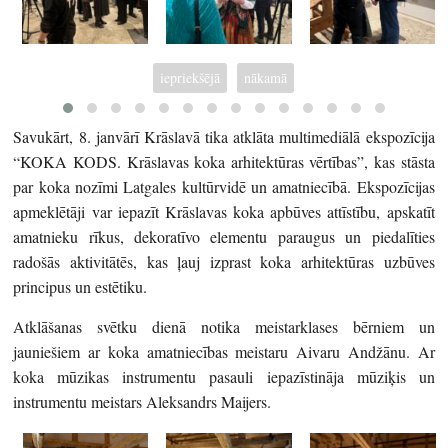
iepriekšējā
nākamā
Savukārt, 8. janvārī Krāslavā tika atklāta multimediālā ekspozīcija
“KOKA KODS. Krāslavas koka arhitektūras vērtības”, kas stāsta
par koka nozīmi Latgales kultūrvidē un amatniecībā. Ekspozīcijas
apmeklētāji var iepazīt Krāslavas koka apbūves attīstību, apskatīt
amatnieku rīkus, dekoratīvo elementu paraugus un piedalīties
radošās aktivitātēs, kas ļauj izprast koka arhitektūras uzbūves
principus un estētiku.
Atklāšanas svētku dienā notika meistarklases bērniem un
jauniešiem ar koka amatniecības meistaru Aivaru Andžānu. Ar
koka mūzikas instrumentu pasauli iepazīstināja mūziķis un
instrumentu meistars Aleksandrs Maijers.