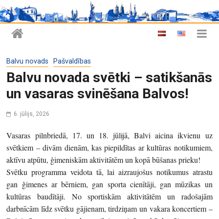
Balvu novads
Pašvaldības
Balvu novada svētki – satikšanās
un vasaras svinēšana Balvos!
6. jūlijs, 2026
Vasaras pilnbriedā, 17. un 18. jūlijā, Balvi aicina ikvienu uz
svētkiem – divām dienām, kas piepildītas ar kultūras notikumiem,
aktīvu atpūtu, ģimeniskām aktivitātēm un kopā būšanas prieku!
Svētku programma veidota tā, lai aizraujošus notikumus atrastu
gan ģimenes ar bērniem, gan sporta cienītāji, gan mūzikas un
kultūras baudītāji. No sportiskām aktivitātēm un radošajām
darbnīcām līdz svētku gājienam, tirdziņam un vakara koncertiem –