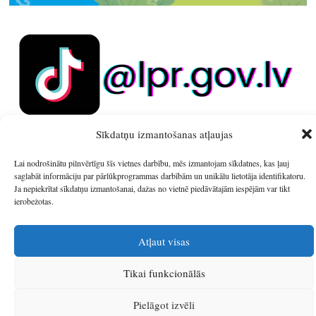
Sīkdatņu izmantošanas atļaujas
Lai nodrošinātu pilnvērtīgu šīs vietnes darbību, mēs izmantojam sīkdatnes, kas ļauj
saglabāt informāciju par pārlūkprogrammas darbībām un unikālu lietotāja identifikatoru.
Ja nepiekrītat sīkdatņu izmantošanai, dažas no vietnē piedāvātajām iespējām var tikt
© 2026
Latgales plānošanas reģions
.
ierobežotas.
Izstrādātājs
SIA Info
.
Atļaut visas
Tikai funkcionālās
Pielāgot izvēli