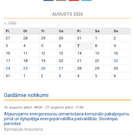
AUGUSTS 2026
«
Jūlijs
Pi
Ot
Tr
Ce
Pi
Se
Sv
27
28
29
30
31
1
2
3
4
5
6
7
8
9
10
11
12
13
14
15
16
17
18
19
20
21
22
23
24
25
26
27
28
29
30
31
1
2
3
4
5
6
Gaidāmie notikumi
23. augusts plkst. 08:00
-
27. augusts plkst. 17:00
Atjaunojamo energoresursu izmantošana komunālo pakalpojumu
jomā un ilgtspējīga energopārvaldība pašvaldībās: Slovēnijas
pieredze
Apmaiņas brauciens