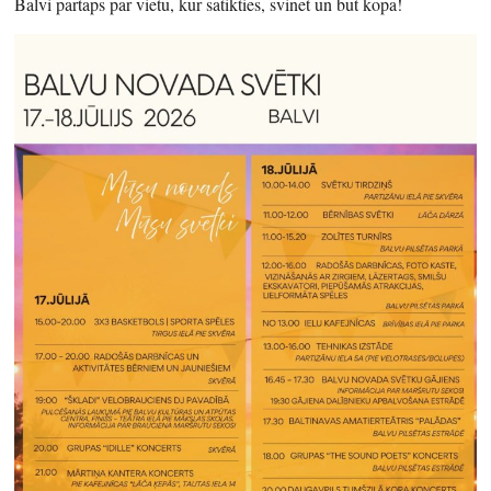
Balvi pārtaps par vietu, kur satikties, svinēt un būt kopā!