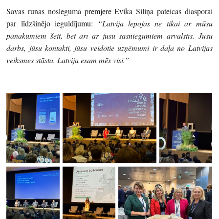
Savas runas noslēgumā premjere Evika Siliņa pateicās diasporai
par līdzšinējo ieguldījumu:
“Latvija lepojas ne tikai ar mūsu
panākumiem šeit, bet arī ar jūsu sasniegumiem ārvalstīs. Jūsu
darbs, jūsu kontakti, jūsu veidotie uzņēmumi ir daļa no Latvijas
veiksmes stāsta. Latvija esam mēs visi.”