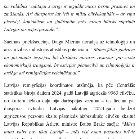
kā valdības vadītājai svarīgi ir ieguldīt mūsu bērnu prasmēs un
zināšanās. Arī diasporas latvieši ir mūsu cilvēkkapitāls – ar viņu
pieredzi, kontaktiem un zināšanām mēs varam būtiski stiprināt
Latvijas pozīcijas pasaulē.”
Saeimas priekšsēdētāja Daiga Mieriņa norādīja uz tehnoloģiju un
aizsardzības industrijas attīstības potenciālu:
“Mums jābūt gudriem
un jāizmanto iespējas, lai drošības nozares resursus pārvērstu
ekonomiskajā izaugsmē. Investīcijas pētniecībā un tehnoloģijās ir
atslēga arī remigrācijas veicināšanai.”
Latvijas remigrācijas koordinatori atzīmēja, ka pēc Centrālās
statistikas biroja datiem 2024. gadā Latvijā atgriezās 9963 cilvēku,
no kuriem lielākā daļa bija darbspējas vecumā – tas liecina par
diasporas uzticību Latvijas nākotnei. 2024.gadā beidzot
atgriezušos personu skaits pārsniedz aizbraukušo cilvēku skaitu!
Latvijas Republikas Ārlietu ministre Baiba Braže sacīja:
“Mūsu
tauta vairs nav tikai Latvijā – mēs visi esam pasaules brīvie