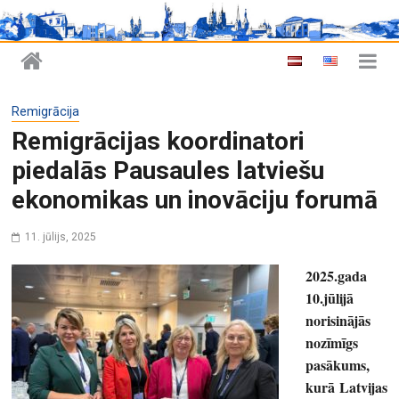
Remigrācija
Remigrācijas koordinatori
piedalās Pausaules latviešu
ekonomikas un inovāciju forumā
11. jūlijs, 2025
2025.gada
10.jūlijā
norisinājās
nozīmīgs
pasākums,
kurā Latvijas