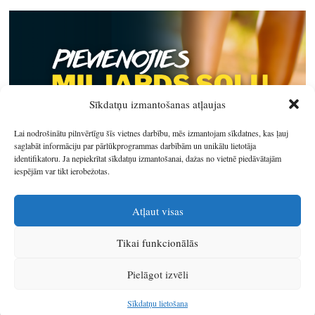
Sīkdatņu izmantošanas atļaujas
Lai nodrošinātu pilnvērtīgu šīs vietnes darbību, mēs izmantojam sīkdatnes, kas ļauj
saglabāt informāciju par pārlūkprogrammas darbībām un unikālu lietotāja
identifikatoru. Ja nepiekrītat sīkdatņu izmantošanai, dažas no vietnē piedāvātajām
iespējām var tikt ierobežotas.
Atļaut visas
Tikai funkcionālās
© 2026
Latgales plānošanas reģions
.
Pielāgot izvēli
Izstrādātājs
SIA Info
.
Sīkdatņu lietošana