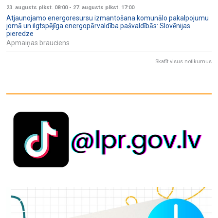
23. augusts plkst. 08:00
-
27. augusts plkst. 17:00
Atjaunojamo energoresursu izmantošana komunālo pakalpojumu
jomā un ilgtspējīga energopārvaldība pašvaldībās: Slovēnijas
pieredze
Apmaiņas brauciens
Skatīt visus notikumus