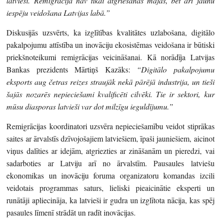
latvieši. Remigrācija nav tikai atgriešanās mājās, bet arī jaunu
iespēju veidošana Latvijas labā.”
Diskusijās uzsvērts, ka izglītības kvalitātes uzlabošana, digitālo
pakalpojumu attīstība un inovāciju ekosistēmas veidošana ir būtiski
priekšnoteikumi remigrācijas veicināšanai. Kā norādīja Latvijas
Bankas prezidents Mārtiņš Kazāks:
“Digitālo pakalpojumu
eksports aug četras reizes straujāk nekā pārējā industrija, un tieši
šajās nozarēs nepieciešami kvalificēti cilvēki.
Tie ir sektori, kur
mūsu diasporas latvieši var dot milzīgu ieguldījumu.”
Remigrācijas koordinatori uzsvēra nepieciešamību veidot stiprākas
saites ar ārvalstīs dzīvojošajiem latviešiem, īpaši jauniešiem, aicinot
viņus dalīties ar idejām, atgriezties ar zināšanām un pieredzi, vai
sadarboties ar Latviju arī no ārvalstīm. Pausaules latviešu
ekonomikas un inovāciju foruma organizatoru komandas izcili
veidotais programmas saturs, lieliski pieaicinātie eksperti un
runātāji apliecināja, ka latvieši ir gudra un izglītota nācija, kas spēj
pasaules līmenī strādāt un radīt inovācijas.