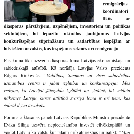
remigrācijas
koordinatori
tikās ar
diasporas pārstāvjiem, uzņēmējiem, investoriem un politikas
veidotājiem, lai iepazītu aktuālos jautājumus Latvijas
konkurētspējas stiprināšanu un sadarbības iespējām ar
latviešiem ārvalstīs, kas iespējams sekmēs arī remigrāciju.
Pasākumā tika uzsvērta diasporas loma Latvijas ekonomiskajā un
sabiedriskajā attīstībā. Kā norādīja Latvijas Valsts prezidents
Edgars Rinkēvičs:
“Valdības, Saeimas un visas sabiedrības
uzmanības centrā ir jābūt izglītībai un konkurētspējai. Mēs
redzam, ka Latvijai jāiegulda izglītībā un zinātnē, lai veidotu
nākotnes Latviju, kuras attīstībā svarīga loma ir arī tiem, kas
šobrīd dzīvo ārvalstīs.”
Foruma atklāšanas panelī Latvijas Republikas Ministru prezidente
Evika Siliņa uzsvēra nepieciešamību investēt cilvēkkapitālā un
veidot Latviju kā valsti, kur talanti grib atgriezties un palikt:
“Man