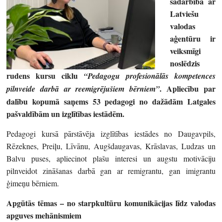
sadarbībā ar
Latviešu
valodas
aģentūru ir
veiksmīgi
noslēdzis
rudens kursu ciklu
“Pedagogu profesionālās kompetences
. Apliecību par
pilnveide darbā ar reemigrējušiem bērniem”
dalību kopumā saņems 53 pedagogi no dažādām Latgales
pašvaldībām un izglītības iestādēm.
Pedagogi kursā pārstāvēja izglītības iestādes no Daugavpils,
Rēzeknes, Preiļu, Līvānu, Augšdaugavas, Krāslavas, Ludzas un
Balvu puses, apliecinot plašu interesi un augstu motivāciju
pilnveidot zināšanas darbā gan ar remigrantu, gan imigrantu
ģimeņu bērniem.
Apgūtās tēmas – no starpkultūru komunikācijas līdz valodas
apguves mehānismiem