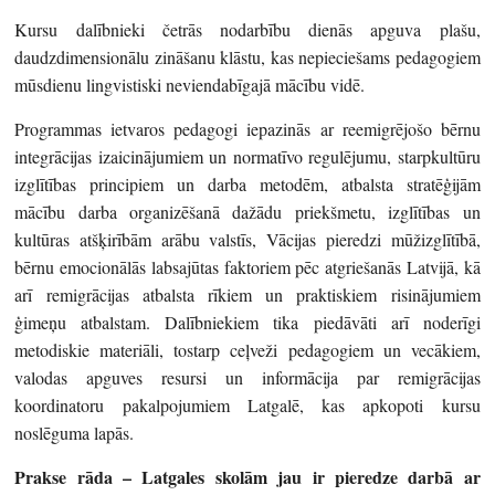
Kursu dalībnieki četrās nodarbību dienās apguva plašu,
daudzdimensionālu zināšanu klāstu, kas nepieciešams pedagogiem
mūsdienu lingvistiski neviendabīgajā mācību vidē.
Programmas ietvaros pedagogi iepazinās ar reemigrējošo bērnu
integrācijas izaicinājumiem un normatīvo regulējumu, starpkultūru
izglītības principiem un darba metodēm, atbalsta stratēģijām
mācību darba organizēšanā dažādu priekšmetu, izglītības un
kultūras atšķirībām arābu valstīs, Vācijas pieredzi mūžizglītībā,
bērnu emocionālās labsajūtas faktoriem pēc atgriešanās Latvijā, kā
arī remigrācijas atbalsta rīkiem un praktiskiem risinājumiem
ģimeņu atbalstam. Dalībniekiem tika piedāvāti arī noderīgi
metodiskie materiāli, tostarp ceļveži pedagogiem un vecākiem,
valodas apguves resursi un informācija par remigrācijas
koordinatoru pakalpojumiem Latgalē, kas apkopoti kursu
noslēguma lapās.
Prakse rāda – Latgales skolām jau ir pieredze darbā ar