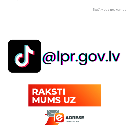
Skatīt visus notikumus