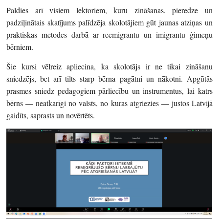
Paldies arī visiem lektoriem, kuru zināšanas, pieredze un
padziļinātais skatījums palīdzēja skolotājiem gūt jaunas atziņas un
praktiskas metodes darbā ar reemigrantu un imigrantu ģimeņu
bērniem.
Šie kursi vēlreiz apliecina, ka skolotājs ir ne tikai zināšanu
sniedzējs, bet arī tilts starp bērna pagātni un nākotni. Apgūtās
prasmes sniedz pedagogiem pārliecību un instrumentus, lai katrs
bērns — neatkarīgi no valsts, no kuras atgriezies — justos Latvijā
gaidīts, saprasts un novērtēts.