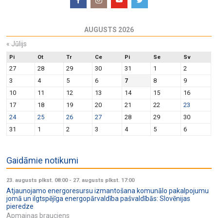
AUGUSTS 2026
«
Jūlijs
Pi
Ot
Tr
Ce
Pi
Se
Sv
27
28
29
30
31
1
2
3
4
5
6
7
8
9
10
11
12
13
14
15
16
17
18
19
20
21
22
23
24
25
26
27
28
29
30
31
1
2
3
4
5
6
Gaidāmie notikumi
23. augusts plkst. 08:00
-
27. augusts plkst. 17:00
Atjaunojamo energoresursu izmantošana komunālo pakalpojumu
jomā un ilgtspējīga energopārvaldība pašvaldībās: Slovēnijas
pieredze
Apmaiņas brauciens