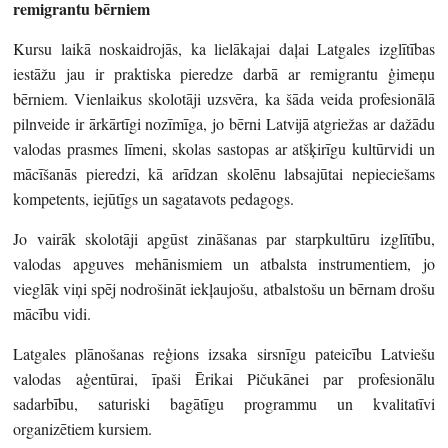
remigrantu bērniem
Kursu laikā noskaidrojās, ka lielākajai daļai Latgales izglītības
iestāžu jau ir praktiska pieredze darbā ar remigrantu ģimeņu
bērniem. Vienlaikus skolotāji uzsvēra, ka šāda veida profesionālā
pilnveide ir ārkārtīgi nozīmīga, jo bērni Latvijā atgriežas ar dažādu
valodas prasmes līmeni, skolas sastopas ar atšķirīgu kultūrvidi un
mācīšanās pieredzi, kā arīdzan skolēnu labsajūtai nepieciešams
kompetents, iejūtīgs un sagatavots pedagogs.
Jo vairāk skolotāji apgūst zināšanas par starpkultūru izglītību,
valodas apguves mehānismiem un atbalsta instrumentiem, jo
vieglāk viņi spēj nodrošināt iekļaujošu, atbalstošu un bērnam drošu
mācību vidi.
Latgales plānošanas reģions izsaka sirsnīgu pateicību Latviešu
valodas aģentūrai, īpaši Ērikai Pičukānei par profesionālu
sadarbību, saturiski bagātīgu programmu un kvalitatīvi
organizētiem kursiem.