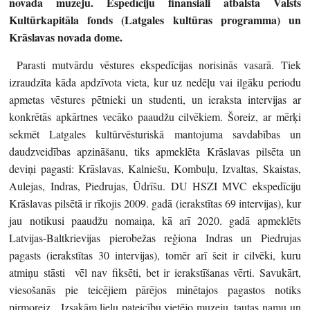
novada muzeju. Espedīciju finansiāli atbalsta Valsts
Kultūrkapitāla fonds (Latgales kultūras programma) un
Krāslavas novada dome.
Parasti mutvārdu vēstures ekspedīcijas norisinās vasarā. Tiek
izraudzīta kāda apdzīvota vieta, kur uz nedēļu vai ilgāku periodu
apmetas vēstures pētnieki un studenti, un ieraksta intervijas ar
konkrētās apkārtnes vecāko paaudžu cilvēkiem. Šoreiz, ar mērķi
sekmēt Latgales kultūrvēsturiskā mantojuma savdabības un
daudzveidības apzināšanu, tiks apmeklēta Krāslavas pilsēta un
deviņi pagasti: Krāslavas, Kalniešu, Kombuļu, Izvaltas, Skaistas,
Aulejas, Indras, Piedrujas, Ūdrīšu. DU HSZI MVC ekspedīciju
Krāslavas pilsētā ir rīkojis 2009. gadā (ierakstītas 69 intervijas), kur
jau notikusi paaudžu nomaiņa, kā arī 2020. gadā apmeklēts
Latvijas-Baltkrievijas pierobežas reģiona Indras un Piedrujas
pagasts (ierakstītas 30 intervijas), tomēr arī šeit ir cilvēki, kuru
atmiņu stāsti vēl nav fiksēti, bet ir ierakstīšanas vērti. Savukārt,
viesošanās pie teicējiem pārējos minētajos pagastos notiks
pirmoreiz. Izsakām lielu pateicību vietējo muzeju, tautas namu un