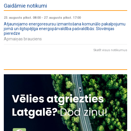
Gaidāmie notikumi
23. augusts plkst. 08:00
-
27. augusts plkst. 17:00
Atjaunojamo energoresursu izmantošana komunālo pakalpojumu
jomā un ilgtspējīga energopārvaldība pašvaldībās: Slovēnijas
pieredze
Apmaiņas brauciens
Skatīt visus notikumus