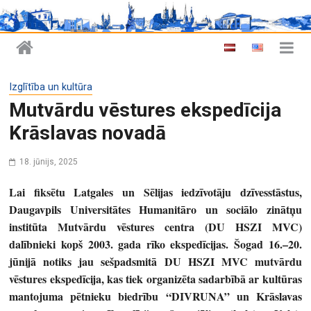
Izglītība un kultūra
Mutvārdu vēstures ekspedīcija
Krāslavas novadā
18. jūnijs, 2025
Lai fiksētu Latgales un Sēlijas iedzīvotāju dzīvesstāstus,
Daugavpils Universitātes Humanitāro un sociālo zinātņu
institūta Mutvārdu vēstures centra (DU HSZI MVC)
dalībnieki kopš 2003. gada rīko ekspedīcijas. Šogad 16.–20.
jūnijā notiks jau sešpadsmitā DU HSZI MVC mutvārdu
vēstures ekspedīcija, kas tiek organizēta sadarbībā ar kultūras
mantojuma pētnieku biedrību “DIVRUNA” un Krāslavas