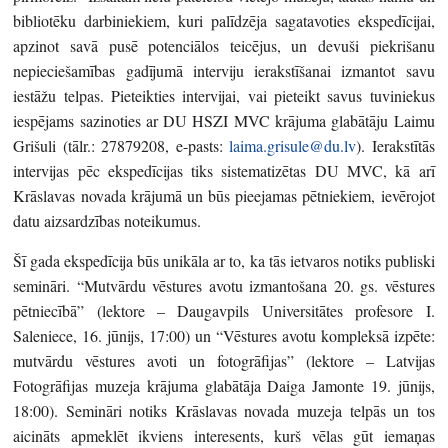
bibliotēku darbiniekiem, kuri palīdzēja sagatavoties ekspedīcijai,
apzinot savā pusē potenciālos teicējus, un devuši piekrišanu
nepieciešamības gadījumā interviju ierakstīšanai izmantot savu
iestāžu telpas. Pieteikties intervijai, vai pieteikt savus tuviniekus
iespējams sazinoties ar DU HSZI MVC krājuma glabātāju Laimu
Grišuli (tālr.: 27879208, e-pasts:
laima.grisule@du.lv
). Ierakstītās
intervijas pēc ekspedīcijas tiks sistematizētas DU MVC, kā arī
Krāslavas novada krājumā un būs pieejamas pētniekiem, ievērojot
datu aizsardzības noteikumus.
Šī gada ekspedīcija būs unikāla ar to, ka tās ietvaros notiks publiski
semināri. “Mutvārdu vēstures avotu izmantošana 20. gs. vēstures
pētniecībā” (lektore – Daugavpils Universitātes profesore I.
Saleniece, 16. jūnijs, 17:00) un “Vēstures avotu kompleksā izpēte:
mutvārdu vēstures avoti un fotogrāfijas” (lektore – Latvijas
Fotogrāfijas muzeja krājuma glabātāja Daiga Jamonte 19. jūnijs,
18:00). Semināri notiks Krāslavas novada muzeja telpās un tos
aicināts apmeklēt ikviens interesents, kurš vēlas gūt iemaņas