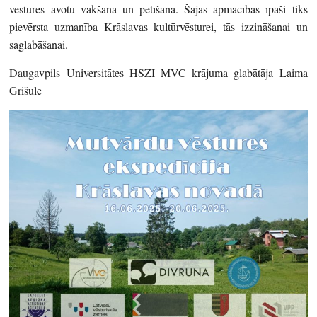
vēstures avotu vākšanā un pētīšanā. Šajās apmācībās īpaši tiks
pievērsta uzmanība Krāslavas kultūrvēsturei, tās izzināšanai un
saglabāšanai.
Daugavpils Universitātes HSZI MVC krājuma glabātāja Laima
Grišule