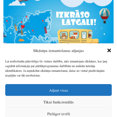
Sīkdatņu izmantošanas atļaujas
Lai nodrošinātu pilnvērtīgu šīs vietnes darbību, mēs izmantojam sīkdatnes, kas ļauj
saglabāt informāciju par pārlūkprogrammas darbībām un unikālu lietotāja
identifikatoru. Ja nepiekrītat sīkdatņu izmantošanai, dažas no vietnē piedāvātajām
iespējām var tikt ierobežotas.
Atļaut visas
Tikai funkcionālās
© 2026
Latgales plānošanas reģions
.
Pielāgot izvēli
Izstrādātājs
SIA Info
.