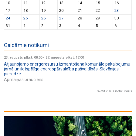
10
11
12
13
14
15
16
17
18
19
20
21
22
23
24
25
26
27
28
29
30
31
1
2
3
4
5
6
Gaidāmie notikumi
23. augusts plkst. 08:00
-
27. augusts plkst. 17:00
Atjaunojamo energoresursu izmantošana komunālo pakalpojumu
jomā un ilgtspējīga energopārvaldība pašvaldībās: Slovēnijas
pieredze
Apmaiņas brauciens
Skatīt visus notikumus