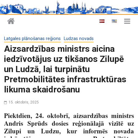
Latgales plānošanas reģions
Ludzas novads
Aizsardzības ministrs aicina
iedzīvotājus uz tikšanos Zilupē
un Ludzā, lai turpinātu
Pretmobilitātes infrastruktūras
likuma skaidrošanu
15. oktobris, 2025
Piektdien, 24. oktobrī, aizsardzības ministrs
Andris Sprūds dosies reģionālajā vizītē uz
Zilupi un Ludzu, kur informēs novada