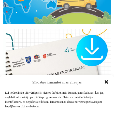
Sīkdatņu izmantošanas atļaujas
Lai nodrošinātu pilnvērtīgu šīs vietnes darbību, mēs izmantojam sīkdatnes, kas ļauj
saglabāt informāciju par pārlūkprogrammas darbībām un unikālu lietotāja
identifikatoru. Ja nepiekrītat sīkdatņu izmantošanai, dažas no vietnē piedāvātajām
iespējām var tikt ierobežotas.