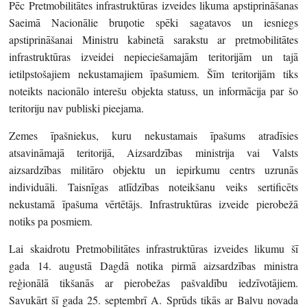
Pēc Pretmobilitātes infrastruktūras izveides likuma apstiprināšanas
Saeimā Nacionālie bruņotie spēki sagatavos un iesniegs
apstiprināšanai Ministru kabinetā sarakstu ar pretmobilitātes
infrastruktūras izveidei nepieciešamajām teritorijām un tajā
ietilpstošajiem nekustamajiem īpašumiem. Šīm teritorijām tiks
noteikts nacionālo interešu objekta statuss, un informācija par šo
teritoriju nav publiski pieejama.
Zemes īpašniekus, kuru nekustamais īpašums atradīsies
atsavināmajā teritorijā, Aizsardzības ministrija vai Valsts
aizsardzības militāro objektu un iepirkumu centrs uzrunās
individuāli. Taisnīgas atlīdzības noteikšanu veiks sertificēts
nekustamā īpašuma vērtētājs. Infrastruktūras izveide pierobežā
notiks pa posmiem.
Lai skaidrotu Pretmobilitātes infrastruktūras izveides likumu šī
gada 14. augustā Dagdā notika pirmā aizsardzības ministra
reģionālā tikšanās ar pierobežas pašvaldību iedzīvotājiem.
Savukārt šī gada 25. septembrī A. Sprūds tikās ar Balvu novada