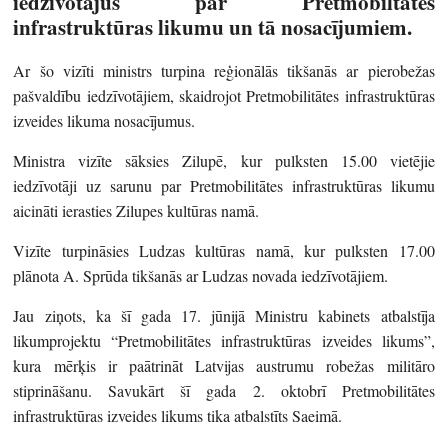
iedzīvotājus par Pretmobiltātes
infrastruktūras likumu un tā nosacījumiem.
Ar šo vizīti ministrs turpina reģionālās tikšanās ar pierobežas
pašvaldību iedzīvotājiem, skaidrojot Pretmobilitātes infrastruktūras
izveides likuma nosacījumus.
Ministra vizīte sāksies Zilupē, kur pulksten 15.00 vietējie
iedzīvotāji uz sarunu par Pretmobilitātes infrastruktūras likumu
aicināti ierasties Zilupes kultūras namā.
Vizīte turpināsies Ludzas kultūras namā, kur pulksten 17.00
plānota A. Sprūda tikšanās ar Ludzas novada iedzīvotājiem.
Jau ziņots, ka šī gada 17. jūnijā Ministru kabinets atbalstīja
likumprojektu “Pretmobilitātes infrastruktūras izveides likums”,
kura mērķis ir paātrināt Latvijas austrumu robežas militāro
stiprināšanu. Savukārt šī gada 2. oktobrī Pretmobilitātes
infrastruktūras izveides likums tika atbalstīts Saeimā.