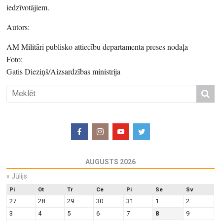
iedzīvotājiem.
Autors:
AM Militāri publisko attiecību departamenta preses nodaļa
Foto:
Gatis Dieziņš/Aizsardzības ministrija
AUGUSTS 2026
«
Jūlijs
Pi
Ot
Tr
Ce
Pi
Se
Sv
27
28
29
30
31
1
2
3
4
5
6
7
8
9