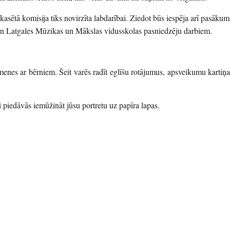
asētā komisija tiks novirzīta labdarībai. Ziedot būs iespēja arī pasākum
 un Latgales Mūzikas un Mākslas vidusskolas pasniedzēju darbiem.
menes ar bērniem. Šeit varēs radīt eglīšu rotājumus, apsveikumu kartiņa
 piedāvās iemūžināt jūsu portretu uz papīra lapas.