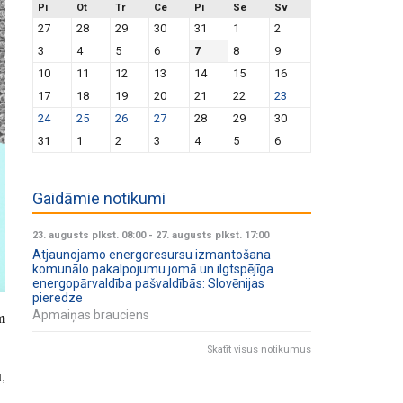
Pi
Ot
Tr
Ce
Pi
Se
Sv
27
28
29
30
31
1
2
3
4
5
6
7
8
9
10
11
12
13
14
15
16
17
18
19
20
21
22
23
24
25
26
27
28
29
30
31
1
2
3
4
5
6
Gaidāmie notikumi
23. augusts plkst. 08:00
-
27. augusts plkst. 17:00
Atjaunojamo energoresursu izmantošana
komunālo pakalpojumu jomā un ilgtspējīga
energopārvaldība pašvaldībās: Slovēnijas
pieredze
m
Apmaiņas brauciens
Skatīt visus notikumus
,