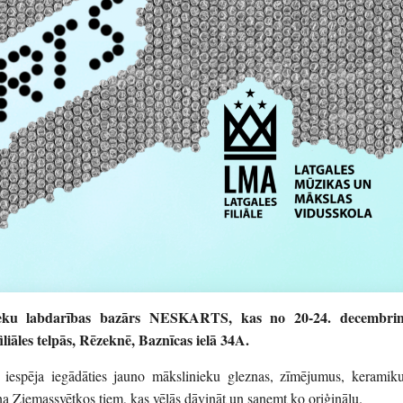
nieku labdarības bazārs NESKARTS, kas no 20-24. decembri
liāles telpās, Rēzeknē, Baznīcas ielā 34A.
a iespēja iegādāties jauno mākslinieku gleznas, zīmējumus, keramiku
na Ziemassvētkos tiem, kas vēlās dāvināt un saņemt ko oriģinālu.