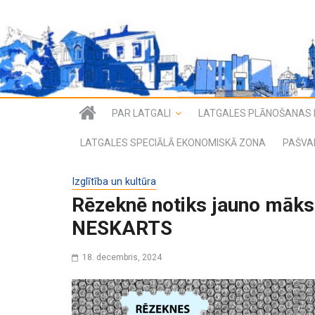
PAR LATGALI
LATGALES PLĀNOŠANAS 
LATGALES SPECIĀLĀ EKONOMISKĀ ZONA
PAŠVA
Izglītība un kultūra
Rēzeknē notiks jauno māksl
NESKARTS
18. decembris, 2024