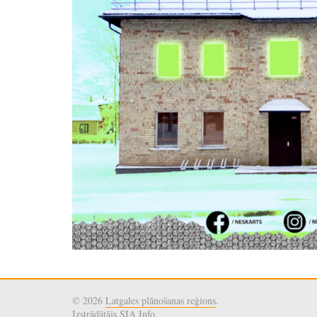
© 2026
Latgales plānošanas reģions
.
Izstrādātājs
SIA Info
.