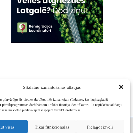
Sīkdatņu izmantošanas atļaujas
u pilnvērtīgu šīs vietnes darbību, mēs izmantojam sīkdatnes, kas ļauj saglabāt
r pārlūkprogrammas darbībām un unikālu lietotāja identifikatoru. Ja nepiekrītat sīkdatņu
dažas no vietnē piedāvātajām iespējām var tikt ierobežotas.
aut visas
Tikai funkcionālās
Pielāgot izvēli