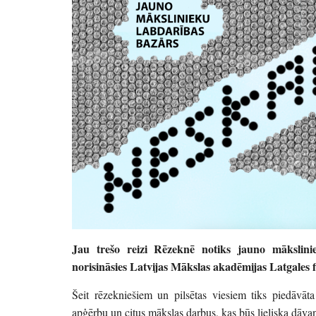
Jau trešo reizi Rēzeknē notiks jauno māksli
norisināsies Latvijas Mākslas akadēmijas Latgales fi
Šeit rēzekniešiem un pilsētas viesiem tiks piedāvāt
apģērbu un citus mākslas darbus, kas būs lieliska dāva