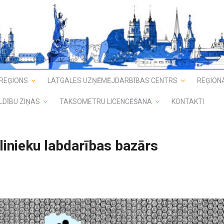
REĢIONS
LATGALES UZŅĒMĒJDARBĪBAS CENTRS
REĢIONĀ
LDĪBU ZIŅAS
TAKSOMETRU LICENCĒŠANA
KONTAKTI
inieku labdarības bazārs