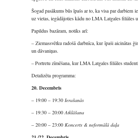
Šogad pasākums būs īpašs ar to, ka visa par darbiem iek
uz vietas, iegādājoties kādu no LMA Latgales filiāles
Papildus bazāram, notiks arī:
– Ziemassvētku radošā darbnīca, kur īpaši aicinātas ģi
un dāvaniņas.
– Portretu zīmēšana, kur LMA Latgales filiāles studenti
Detalizēta programma:
20. Decembris
– 19:00 – 19:30
Ierašanās
– 19:30 – 20:00
Atklāšana
– 20:00 – 23:00
Koncerts & neformālā daļa
21./22. Decembris