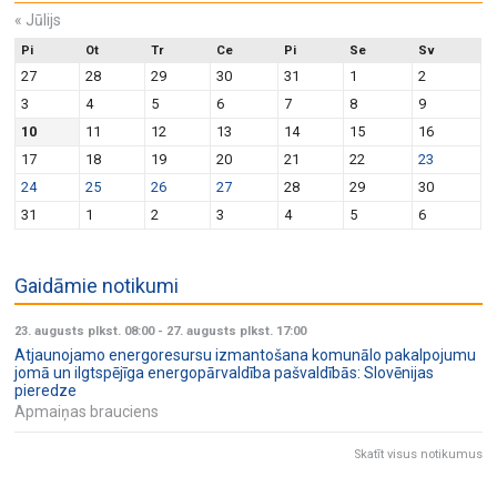
«
Jūlijs
Pi
Ot
Tr
Ce
Pi
Se
Sv
27
28
29
30
31
1
2
3
4
5
6
7
8
9
10
11
12
13
14
15
16
17
18
19
20
21
22
23
24
25
26
27
28
29
30
31
1
2
3
4
5
6
Gaidāmie notikumi
23. augusts plkst. 08:00
-
27. augusts plkst. 17:00
Atjaunojamo energoresursu izmantošana komunālo pakalpojumu
jomā un ilgtspējīga energopārvaldība pašvaldībās: Slovēnijas
pieredze
Apmaiņas brauciens
Skatīt visus notikumus