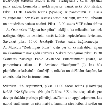
iedzīvotāju stāstiem veidotu izrādi “Pieaugšana”, kuras tapšanas
gaitā radošā komanda ir noklausījusies vairāk nekā 330 stāstus.
Plkst. 11.30 Antzoki teātris (Spānija) ar pantomīmu T. Casla
“Uguņošana” bez teksta izstāstīs stāstu par cīņu, izturību, atbalstu
un draudzības patieso nozīmi. Plkst. 13.00 sekos VEF teātra drāma
– A. Ostrovskis “Līgava bez pūra”, atklājot, ka mīlestība, kas tiek
noliegta, slēpta un izsmieta, tomēr izrādās nepieciešama ikvienam.
Savukārt plkst. 15.00 Jēkabpils Tautas teātra traģikomēdija –
A. Menčels “Rudenīgais blūzs” vēstīs par to, ka mīlestībai, ilgām
un skaistumam nav gadu cenzūras. Vakara noslēgumā plkst. 19.30
skatītājus pārsteigs Paolo Avatàneo Entertainment (Itālija) ar
pantomīmas stāstu – P. Avatàneo “Jautājums” (?), kas būs
piepildīts ar krāsainām fantāzijām, mūziku un dažādām skaņām, ko
aktieris rada bez instrumentiem.
Svētdien, 22. septembrī
, plkst. 11.00 Štoos teātris (Horvātija)
izrādē “Ne-šķīst-enis” (Naught-E-Ness / Zlo-čist-oća) stāstīs par
deviņu dažādu profesiju pārstāvju atzīšanos un apgalvojumiem, kas
uzdod jautājumus un pēta maģiju, ļaunuma pievilcību, tā spēku un