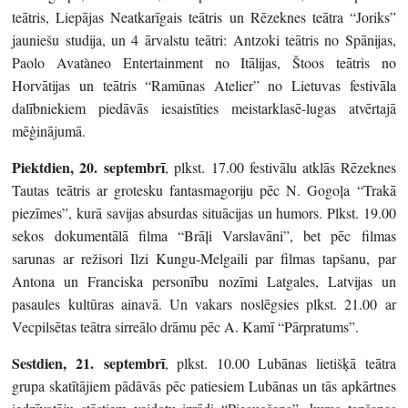
teātris, Liepājas Neatkarīgais teātris un Rēzeknes teātra “Joriks”
jauniešu studija, un 4 ārvalstu teātri: Antzoki teātris no Spānijas,
Paolo Avatàneo Entertainment no Itālijas, Štoos teātris no
Horvātijas un teātris “Ramūnas Atelier” no Lietuvas festivāla
dalībniekiem piedāvās iesaistīties meistarklasē-lugas atvērtajā
mēģinājumā.
Piektdien, 20. septembrī
, plkst. 17.00 festivālu atklās Rēzeknes
Tautas teātris ar grotesku fantasmagoriju pēc N. Gogoļa “Trakā
piezīmes”, kurā savijas absurdas situācijas un humors. Plkst. 19.00
sekos dokumentālā filma “Brāļi Varslavāni”, bet pēc filmas
sarunas ar režisori Ilzi Kungu-Melgaili par filmas tapšanu, par
Antona un Franciska personību nozīmi Latgales, Latvijas un
pasaules kultūras ainavā. Un vakars noslēgsies plkst. 21.00 ar
Vecpilsētas teātra sirreālo drāmu pēc A. Kamī “Pārpratums”.
Sestdien, 21. septembrī
, plkst. 10.00 Lubānas lietišķā teātra
grupa skatītājiem pādāvās pēc patiesiem Lubānas un tās apkārtnes