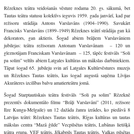
Rēzeknes teātra veidošanās vēsture rodama 20. gs. sākumā, bet
Tautas teātra statusu kolektīvs ieguvis 1959. gada janvārī, kad par
režisoru strādāja Antons Varslavāns (1904–1990). Savukārt
Francisks Varslavāns (1899–1949) Rēzeknes teātrī strādāja gan kā
dekorators, gan aktieris. Šogad abiem brāļiem Varslavāniem
jubilejas: teātra režisoram Antonam Varslavānam – 120 un
gleznotājam Franciskam Varslavānam – 125, tāpēc festivāls “Soli
pa solim” veltīts abiem Latgales kultūras un mākslas darbiniekiem.
Tāpat šogad 65. jubileju svin arī Latgales Kultūrvēstures muzejs
un Rēzeknes Tautas teātris, kas šogad augustā saņēma Līvijas
Akurāteres izcilības balvu amatierteātru jomā.
Šogad Starptautiskais teātra festivāls “Soli pa solim” Rēzeknē
prezentēs dokumentālo filmu “Brāļi Varslavāni” (2011, režisore
Ilze Kunga-Melgaile) un 12 dažāda žanra izrādes, ko piedāvā 8
Latvijas teātri: Rēzeknes Tautas teātris, Rīgas kultūras un tautas
mākslas centra “Mazā ģilde” Vecpilsētas teātris, Lubānas lietišķā
teātra grupa, VEF teātris, Jēkabpils Tautas teātris, Valkas pilsētas