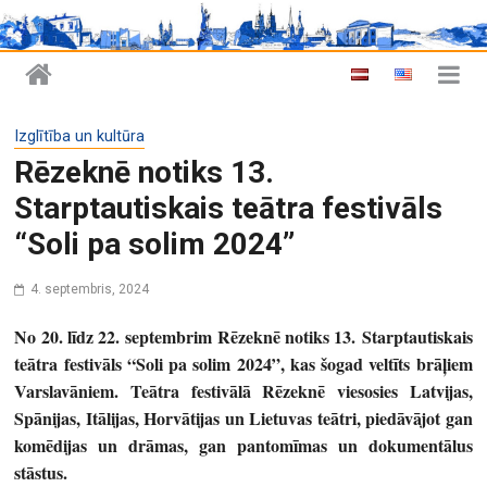
Izglītība un kultūra
Rēzeknē notiks 13.
Starptautiskais teātra festivāls
“Soli pa solim 2024”
4. septembris, 2024
No 20. līdz 22. septembrim Rēzeknē notiks
13. Starptautiskais
teātra festivāls
“
Soli pa solim 2024”, kas šogad veltīts brāļiem
Varslavāniem. Teātra festivālā Rēzeknē viesosies Latvijas,
Spānijas, Itālijas, Horvātijas un Lietuvas teātri, piedāvājot gan
komēdijas un drāmas, gan pantomīmas un dokumentālus
stāstus.