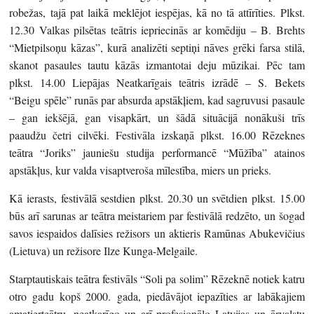
robežas, tajā pat laikā meklējot iespējas, kā no tā attīrīties. Plkst.
12.30 Valkas pilsētas teātris iepriecinās ar komēdiju – B. Brehts
“Mietpilsoņu kāzas”, kurā analizēti septiņi nāves grēki farsa stilā,
skanot pasaules tautu kāzās izmantotai deju mūzikai. Pēc tam
plkst. 14.00 Liepājas Neatkarīgais teātris izrādē – S. Bekets
“Beigu spēle” runās par absurda apstākļiem, kad sagruvusi pasaule
– gan iekšējā, gan visapkārt, un šādā situācijā nonākuši trīs
paaudžu četri cilvēki. Festivāla izskaņā plkst. 16.00 Rēzeknes
teātra “Joriks” jauniešu studija performancē “Mūžība” atainos
apstākļus, kur valda visaptveroša mīlestība, miers un prieks.
Kā ierasts, festivālā sestdien plkst. 20.30 un svētdien plkst. 15.00
būs arī sarunas ar teātra meistariem par festivālā redzēto, un šogad
savos iespaidos dalīsies režisors un aktieris Ramūnas Abukevičius
(Lietuva) un režisore Ilze Kunga-Melgaile.
Starptautiskais teātra festivāls “Soli pa solim” Rēzeknē notiek katru
otro gadu kopš 2000. gada, piedāvājot iepazīties ar labākajiem
amatierteātru, neatkarīgo un arī profesionālo Latvijas un ārvalstu