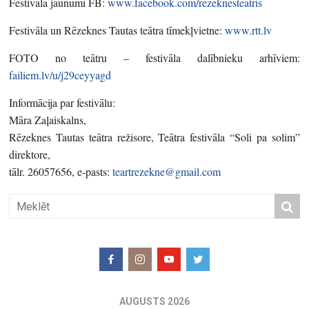
Festivāla jaunumi FB:
www.facebook.com/rezeknesteatris
Festivāla un Rēzeknes Tautas teātra tīmekļvietne:
www.rtt.lv
FOTO no teātru – festivāla dalībnieku arhīviem:
failiem.lv/u/j29ceyyagd
Informācija par festivālu:
Māra Zaļaiskalns,
Rēzeknes Tautas teātra režisore, Teātra festivāla “Soli pa solim”
direktore,
tālr. 26057656, e-pasts:
teartrezekne@gmail.com
AUGUSTS 2026