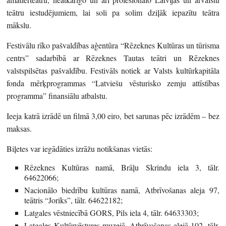
teātru iestudējumiem, lai soli pa solim dziļāk iepazītu teātra
mākslu.
Festivālu rīko pašvaldības aģentūra “Rēzeknes Kultūras un tūrisma
centrs” sadarbībā ar Rēzeknes Tautas teātri un Rēzeknes
valstspilsētas pašvaldību. Festivāls notiek ar Valsts kultūrkapitāla
fonda mērķprogrammas “Latviešu vēsturisko zemju attīstības
programma” finansiālu atbalstu.
Ieeja katrā izrādē un filmā 3,00 eiro, bet sarunas pēc izrādēm – bez
maksas.
Biļetes var iegādāties izrāžu notikšanas vietās:
Rēzeknes Kultūras namā, Brāļu Skrindu iela 3, tālr.
64622066;
Nacionālo biedrību kultūras namā, Atbrīvošanas aleja 97,
teātris “Joriks”, tālr. 64622182;
Latgales vēstniecībā GORS, Pils iela 4, tālr. 64633303;
Latgales Kultūrvēstures muzejā, Atbrīvošanas alejā 102, tālr.