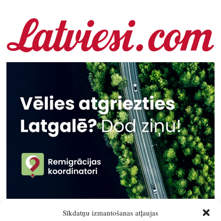
Sīkdatņu izmantošanas atļaujas