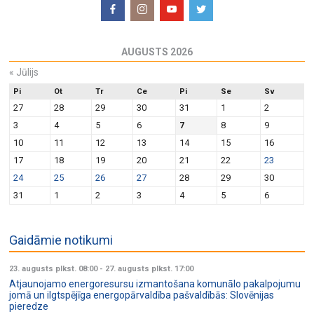
AUGUSTS 2026
«
Jūlijs
Pi
Ot
Tr
Ce
Pi
Se
Sv
27
28
29
30
31
1
2
3
4
5
6
7
8
9
10
11
12
13
14
15
16
17
18
19
20
21
22
23
24
25
26
27
28
29
30
31
1
2
3
4
5
6
Gaidāmie notikumi
23. augusts plkst. 08:00
-
27. augusts plkst. 17:00
Atjaunojamo energoresursu izmantošana komunālo pakalpojumu
jomā un ilgtspējīga energopārvaldība pašvaldībās: Slovēnijas
pieredze