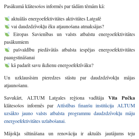
Pasākumā klātesošos informēs par tādām tēmām kā:
aktuālās energoefektivitātes aktivitātes Latgalē
vai daudzdzīvokļu ēku atjaunošana atmaksājas?
Eiropas Savienības un valsts atbalstu energoefektivitātes
pasākumiem
pašvaldību piedāvātās atbalsta iespējas energoefektivitātes
paaugstināšanai
kā padarīt savu ikdienu energoefektīvāku?
Un uzklausīsim pieredzes stāstu par daudzdzīvokļu mājas
atjaunošanu.
Vita Pučka
Savukārt, ALTUM Latgales reģiona vadītāja
klātesošos informēs par
Attīstības finanšu institūcija ALTUM
uzsākto jauno valsts atbalsta programmu daudzdzīvokļu māju
energoefektivitātes uzlabošanai.
Mājokļa siltināšana un renovācija ir aktuāls jautājums teju