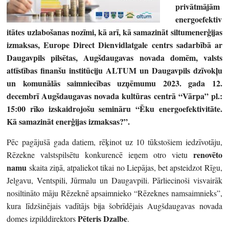
privātmājām
energoefektiv
itātes uzlabošanas nozīmi, kā arī, kā samazināt siltumenerģijas
izmaksas, Europe Direct Dienvidlatgale centrs sadarbībā ar
Daugavpils pilsētas, Augšdaugavas novada domēm, valsts
attīstības finanšu institūciju ALTUM un
Daugavpils dzīvokļu
un komunālās saimniecības uzņēmumu 2023. gada 12.
decembrī Augšdaugavas novada kultūras centrā “Vārpa” pl.:
15:00 rīko izskaidrojošu semināru
“Ēku energoefektivitāte.
Kā samazināt enerģijas izmaksas?”.
Pēc pagājušā gada datiem, rēķinot uz 10 tūkstošiem iedzīvotāju,
renovēto
Rēzekne valstspilsētu konkurencē ieņem otro vietu
namu
skaita ziņā, atpaliekot tikai no Liepājas, bet apsteidzot Rīgu,
Jelgavu, Ventspili, Jūrmalu un Daugavpili. Pārliecinoši visvairāk
nosiltināto māju Rēzeknē apsaimnieko “Rēzeknes namsaimnieks”,
kura līdzšinējais vadītājs bija šobrīdējais Augšdaugavas novada
Pēteris Dzalbe
domes izpilddirektors
.