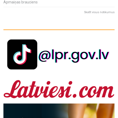
Apmaiņas brauciens
Skatīt visus notikumus