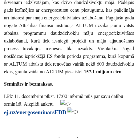
ikvienam iedzīvotājam, kas dzīvo daudzdzīvokļu mājā. Pēdējais
gads iezīmējies ar energoresursu cenu pieaugumu, kas palielināja
arī interesi par māju energoefektivitātes uzlabošanu. Pagājušā gada
nogalē Attīstības finanšu institūcija ALTUM uzsāka jaunu valsts
atbalsta programmu daudzdzīvokļu māju energoefektivitātes
uzlabošanai, kurā tiek iesniegti projekti un māju atjaunošanas
process tuvākajos mēnešos tiks uzsākts. Vienlaikus šogad
noslēdzas iepriekšējā ES fondu perioda programma, kurā kopumā
ar ALTUM atbalstu tiek renovētas vairāk nekā 600 daudzdzīvokļu
157.1 miljonu eiro.
ēkas, granta veidā no ALTUM piesaistot
Seminārs ir bezmaksas.
Līdz 11. decembrim plkst. 17:00 informē mūs par savu dalību
seminārā. Aizpildi anketu
ej.uz/energoseminarsEDD