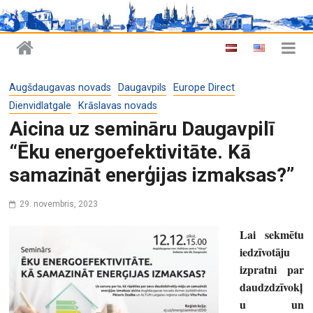
Augšdaugavas novads
Daugavpils
Europe Direct
Dienvidlatgale
Krāslavas novads
Aicina uz semināru Daugavpilī
“Ēku energoefektivitāte. Kā
samazināt enerģijas izmaksas?”
29. novembris, 2023
Lai sekmētu
iedzīvotāju
izpratni par
daudzdzīvokļ
u un