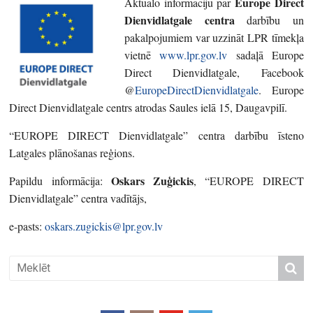
Europe Direct
Aktuālo informāciju par
Dienvidlatgale centra
darbību un
pakalpojumiem var uzzināt LPR tīmekļa
vietnē
www.lpr.gov.lv
sadaļā Europe
Direct Dienvidlatgale, Facebook
@
EuropeDirectDienvidlatgale
. Europe
Direct Dienvidlatgale centrs atrodas Saules ielā 15, Daugavpilī.
“EUROPE DIRECT Dienvidlatgale” centra darbību īsteno
Latgales plānošanas reģions.
Oskars Zuģickis
Papildu informācija:
, “EUROPE DIRECT
Dienvidlatgale” centra vadītājs,
e-pasts:
oskars.zugickis@lpr.gov.lv