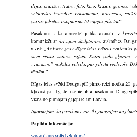
dejas, mūzikas, teātra, foto, kino, krāsas, gaismas v
veidojošos kvartālus, krustojumus, krustceles, satik
garšas pilsētai, izsapņosim 10 sapņus pilsētai!”
Pasākuma laikā apmeklētāji tiks aicināti uz
krāsai
komunicēt ar
dzīvajām skulptūrām
, atskatīties Daug
atzīst:
„Ar katru gadu Rīgas ielas svētkus cenšamies pad
savu stāstu, saturu, sajūtu. Katru gadu „ķērām” 
„runājām” mākslas valodā, par pilsētu veidojo
tēmām.”
Rīgas ielas svētki Daugavpilī pirmo reizi notika 20. g
kļuvusi par ikgadēju septembra pasākumu. Daugavpils Rī
viena no pirmajām gājēju ielām Latvijā.
Informējam, ka pasākums var tikt fotografēts un filmēt
Papildu informācija:
www.daugavpils.lv/kultura/