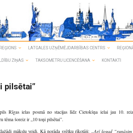
REĢIONS
LATGALES UZŅĒMĒJDARBĪBAS CENTRS
REĢIONĀ
LDĪBU ZIŅAS
TAKSOMETRU LICENCĒŠANA
KONTAKTI
 pilsētai”
ls Rīgas ielas posmā no stacijas līdz Cietokšņa ielai jau 10. reiz
ru tēma šoreiz ir „10 toņi pilsētai”.
i dažādi mākslu veidi. Kā norāda svētku rīkotāji:
„Arī šogad “runāsim