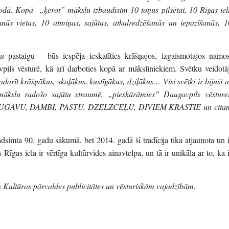
alodā. Kopā „ķerot” mākslu izbaudīsim 10 toņus pilsētai, 10 Rīgas iel
šanās vietas, 10 atmiņas, sajūtas, atkalredzēšanās un iepazīšanās, 1
nu
pastaigu – būs iespēja ieskatīties krāšņajos, izgaismotajos namos
avpils vēsturē, kā arī darboties kopā ar māksliniekiem. Svētku veidotāj
arīt krāšņākus, skaļākus, kustīgākus, dziļākus… Visi svētki ir bijuši a
mākslu radošo sajūtu straumē, „pieskārāmies” Daugavpils vēsturei
šo DAUGAVU, DAMBI, PASTU, DZELZCEĻU, DIVIEM KRASTIE un citā
adsimta 90. gadu sākumā, bet 2014. gadā šī tradīcija tika atjaunota un i
gas iela ir vērtīga kultūrvides ainavtelpa, un tā ir unikāla ar to, ka i
s Kultūras pārvaldes publicitātes un vēsturiskām vajadzībām.