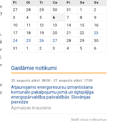
Pi
Ot
Tr
Ce
Pi
Se
Sv
u
27
28
29
30
31
1
2
0
3
4
5
6
7
8
9
10
11
12
13
14
15
16
,
17
18
19
20
21
22
23
i
24
25
26
27
28
29
30
r
31
1
2
3
4
5
6
,
m
Gaidāmie notikumi
23. augusts plkst. 08:00
-
27. augusts plkst. 17:00
r
Atjaunojamo energoresursu izmantošana
r
komunālo pakalpojumu jomā un ilgtspējīga
energopārvaldība pašvaldībās: Slovēnijas
pieredze
Apmaiņas brauciens
Skatīt visus notikumus