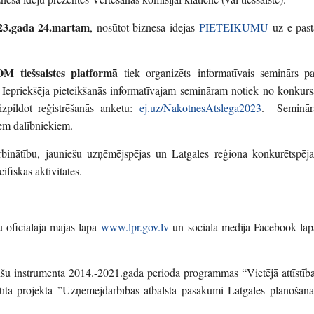
23.gada 24.martam
, nosūtot biznesa idejas
PIETEIKUMU
uz e-past
M tiešsaistes platformā
tiek organizēts informatīvais seminārs pa
. Iepriekšēja pieteikšanās informatīvajam semināram notiek no konkurs
izpildot reģistrēšanās anketu:
ej.uz/NakotnesAtslega2023
. Seminār
iem dalībniekiem.
binātību, jauniešu uzņēmējspējas un Latgales reģiona konkurētspēja
fiskas aktivitātes.
u oficiālajā mājas lapā
www.lpr.gov.lv
un sociālā medija Facebook lap
šu instrumenta 2014.-2021.gada perioda programmas “Vietējā attīstība
tītā projekta ”Uzņēmējdarbības atbalsta pasākumi Latgales plānošana