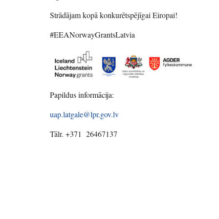
Strādājam kopā konkurētspējīgai Eiropai!
#EEANorwayGrantsLatvia
Papildus informācija:
uap.latgale@lpr.gov.lv
Tālr. +371 26467137