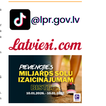
a
r
a
a
s
ā
,
s