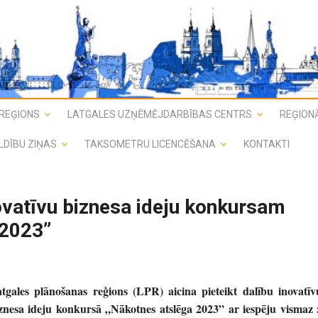
REĢIONS
LATGALES UZŅĒMĒJDARBĪBAS CENTRS
REĢIONĀ
LDĪBU ZIŅAS
TAKSOMETRU LICENCĒŠANA
KONTAKTI
novatīvu biznesa ideju konkursam
 2023”
tgales plānošanas reģions (LPR) aicina pieteikt dalību inovatīv
znesa ideju konkursā „Nākotnes atslēga 2023” ar iespēju vismaz 