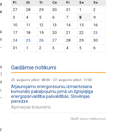
u
Pi
Ot
Tr
Ce
Pi
Se
Sv
27
28
29
30
31
1
2
s
3
4
5
6
7
8
9
10
11
12
13
14
15
16
a
17
18
19
20
21
22
23
s
24
25
26
27
28
29
30
-
31
1
2
3
4
5
6
u
Gaidāmie notikumi
t!
23. augusts plkst. 08:00
-
27. augusts plkst. 17:00
t
Atjaunojamo energoresursu izmantošana
,
komunālo pakalpojumu jomā un ilgtspējīga
–
energopārvaldība pašvaldībās: Slovēnijas
pieredze
Apmaiņas brauciens
Skatīt visus notikumus
e