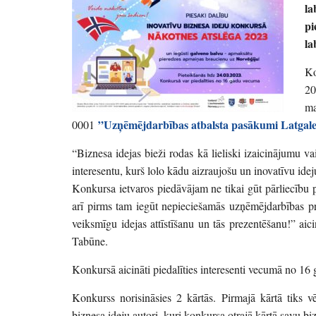
la
pi
la
Ko
20
ma
”Uzņēmējdarbības atbalsta pasākumi Latgale
0001
“Biznesa idejas bieži rodas kā lieliski izaicinājumu va
interesentu, kurš lolo kādu aizraujošu un inovatīvu ideju
Konkursa ietvaros piedāvājam ne tikai gūt pārliecību p
arī pirms tam iegūt nepieciešamās uzņēmējdarbības p
veiksmīgu idejas attīstīšanu un tās prezentēšanu!” aic
Tabūne.
Konkursā aicināti piedalīties interesenti vecumā no 16
Konkurss norisināsies 2 kārtās. Pirmajā kārtā tiks vē
biznesa ideju autori, kuri konkursa otrajā kārtā savu biz