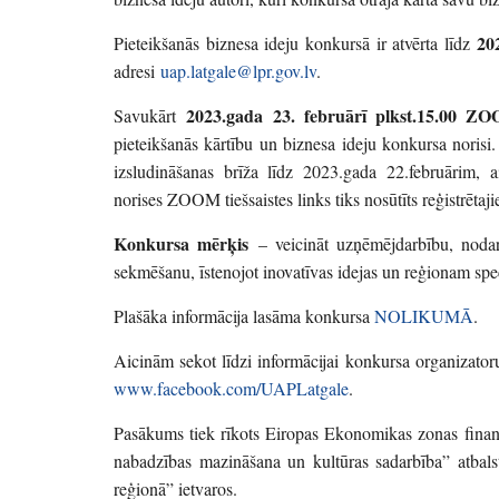
20
Pieteikšanās biznesa ideju konkursā ir atvērta līdz
adresi
uap.latgale@lpr.gov.lv
.
2023.gada 23. februārī plkst.15.00 ZOO
Savukārt
pieteikšanās kārtību un biznesa ideju konkursa norisi
izsludināšanas brīža līdz 2023.gada 22.februārim, a
norises ZOOM tiešsaistes links tiks nosūtīts reģistrētaj
Konkursa mērķis
– veicināt uzņēmējdarbību, nodar
sekmēšanu, īstenojot inovatīvas idejas un reģionam speci
Plašāka informācija lasāma konkursa
NOLIKUMĀ
.
Aicinām sekot līdzi informācijai konkursa organizator
www.facebook.com/UAPLatgale
.
Pasākums tiek rīkots Eiropas Ekonomikas zonas finan
nabadzības mazināšana un kultūras sadarbība” atbals
reģionā” ietvaros.