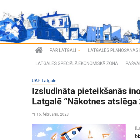
PAR LATGALI
LATGALES PLĀNOŠANAS 
LATGALES SPECIĀLĀ EKONOMISKĀ ZONA
PAŠVA
UAP Latgale
Izsludināta pieteikšanās i
Latgalē “Nākotnes atslēga
16. februāris, 2023
La
bi