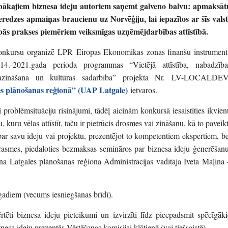
bākajiem biznesa ideju autoriem saņemt galveno balvu: apmaksāt
eredzes apmaiņas braucienu uz Norvēģiju, lai iepazītos ar šīs valst
bās prakses piemēriem veiksmīgas uzņēmējdarbības attīstībā.
nkursu organizē LPR Eiropas Ekonomikas zonas finanšu instrument
14.-2021.gada perioda programmas “Vietējā attīstība, nabadzība
zināšana un kultūras sadarbība” projekta Nr. LV-LOCALDEV
s plānošanas reģionā” (UAP Latgale)
ietvaros.
i problēmsituāciju risinājumi, tādēļ aicinām konkursā iesaistīties ikvien
, kuru vēlas attīstīt, taču ir pietrūcis drosmes vai zināšanu, kā to paveik
ar savu ideju vai projektu, prezentējot to kompetentiem ekspertiem, be
rasmes, piedaloties bezmaksas semināros par biznesa ideju ģenerēšanu
ina Latgales plānošanas reģiona Administrācijas vadītāja Iveta Maļina 
 gadiem (vecums iesniegšanas brīdī).
rtēti biznesa ideju pieteikumi un izvirzīti līdz piecpadsmit spēcīgāki
nesa ideju prezentēs Vērtēšanas komisijai klātienē (vai tiešsaistē).