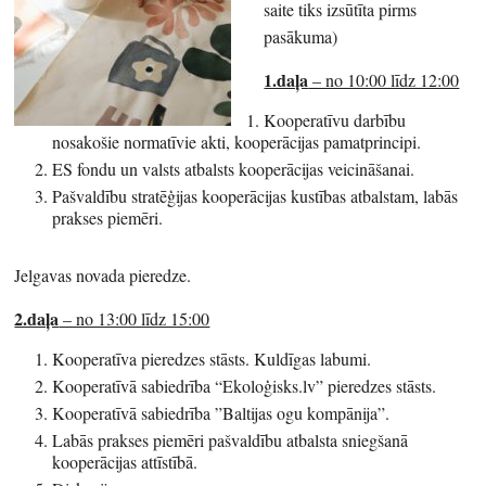
saite tiks izsūtīta pirms
pasākuma)
1.daļa
– no 10:00 līdz 12:00
Kooperatīvu darbību
nosakošie normatīvie akti, kooperācijas pamatprincipi.
ES fondu un valsts atbalsts kooperācijas veicināšanai.
Pašvaldību stratēģijas kooperācijas kustības atbalstam, labās
prakses piemēri.
Jelgavas novada pieredze.
2.daļa
– no 13:00 līdz 15:00
Kooperatīva pieredzes stāsts. Kuldīgas labumi.
Kooperatīvā sabiedrība “Ekoloģisks.lv” pieredzes stāsts.
Kooperatīvā sabiedrība ”Baltijas ogu kompānija”.
Labās prakses piemēri pašvaldību atbalsta sniegšanā
kooperācijas attīstībā.