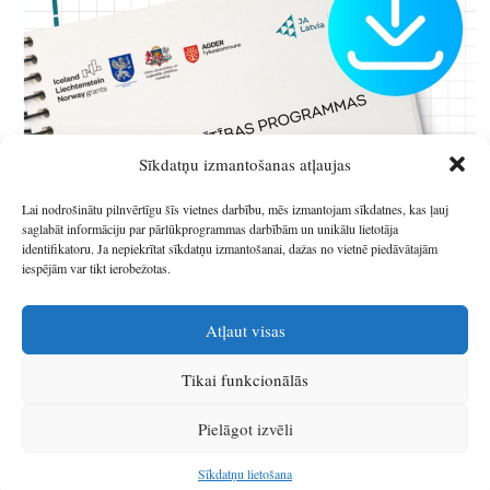
Sīkdatņu izmantošanas atļaujas
Lai nodrošinātu pilnvērtīgu šīs vietnes darbību, mēs izmantojam sīkdatnes, kas ļauj
saglabāt informāciju par pārlūkprogrammas darbībām un unikālu lietotāja
identifikatoru. Ja nepiekrītat sīkdatņu izmantošanai, dažas no vietnē piedāvātajām
iespējām var tikt ierobežotas.
Atļaut visas
Tikai funkcionālās
© 2026
Latgales plānošanas reģions
.
Pielāgot izvēli
Izstrādātājs
SIA Info
.
Sīkdatņu lietošana