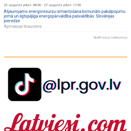
23. augusts plkst. 08:00
-
27. augusts plkst. 17:00
Atjaunojamo energoresursu izmantošana komunālo pakalpojumu
jomā un ilgtspējīga energopārvaldība pašvaldībās: Slovēnijas
pieredze
Apmaiņas brauciens
Skatīt visus notikumus