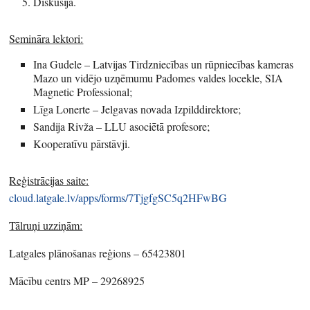
Diskusija.
Semināra lektori:
Ina Gudele – Latvijas Tirdzniecības un rūpniecības kameras
Mazo un vidējo uzņēmumu Padomes valdes locekle, SIA
Magnetic Professional;
Līga Lonerte – Jelgavas novada Izpilddirektore;
Sandija Rivža – LLU asociētā profesore;
Kooperatīvu pārstāvji.
Reģistrācijas saite:
cloud.latgale.lv/apps/forms/7TjgfgSC5q2HFwBG
Tālruņi uzziņām:
Latgales plānošanas reģions – 65423801
Mācību centrs MP – 29268925