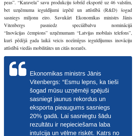
peas”. “Karavela” savu produkciju šobrīd eksportē uz 46 valstīm,
bet uzņēmuma ieguldījumi izpētē un attīstībā (R&D) šogad
sasniegs miljonu eiro. Savukārt Ekonomikas ministrs Jānis
Vitenbergs pasniedz speciālbalvu nominācijā
“Inovācijas čempions” uzņēmumam “Latvijas mobilais telefons”,
kurš pēdējā gada laikā veicis nozīmīgus ieguldījumus inovāciju
attīstībā viedās mobilitātes un citās nozarēs.
Ekonomikas ministrs Jānis
Vitenbergs: “Esmu lepns, ka tieši
šogad mūsu uzņēmēji spējuši
sasniegt jaunus rekordus un
eksporta pieaugums sasniegs
20% gadā. Lai sasniegtu šādu
rezultātu ir nepieciešama laba
intuīcija un vēlme riskēt. Katrs no