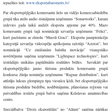
iepazīties šeit:
www.eksportabarometrs.lv/
Par eksportspējīgāko komersantu lielo un vidējo komercsabiedrību
grupā tika atzīts audio risinājumu uzņēmums “Sonarworks”, kuram
izdevies gada laikā audzēt eksporta apjomu par 40%. Mazo
komersantu grupā šajā nominācijā uzvarēja uzņēmums “Felici”,
kurš pazīstams ar zīmolu “Muesli Graci”. Eksporta jaunpienācēju
kategorijā uzvarēja videospēļu aprīkojuma ražotājs “Azeron”, bet
nominācijā “Uz zināšanām balstīta inovācija” visaugstāko
novērtējumu saņēma uzņēmums ”Lightspace technologies”, kurš
izstrādājis unikālas papildinātās realitātes brilles. Savukārt par
eksportspējīgāko jauno tūrisma produktu komersantu grupā
konkursa žūrija nominēja uzņēmumu “Ragnar distribution”, kurš
attīstījis luksus glempingu tipa viesnīcu ķēdi, bet eksportspējīgāko
tūrisma produktu biedrību, nodibinājumu, plānošanas reģionu vai
pašvaldības iestāžu grupā balvu saņēma Krāslavas amatniecības
centrs.
Speciālbalvu “Drošs eksportētājs” no “Altum” saņēma pārtikas