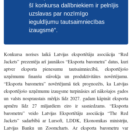
šī konkursa dalībniekiem ir pelnījis
uzslavas par nozīmīgo
ieguldījumu tautsaimniecības
izaugsmē”.
Konkursa norises laikā Latvijas eksportētāju asociācija “Red
Jackets” prezentēja arī jaunākos “Eksporta barometra” datus, kuri
aptver eksporta pienesumu tautsaimniecībā, eksportējošo
uzņēmumu finanšu stāvokļa un produktivitātes novērtējumu.
“Eksporta barometra” novērtējumā tiek prognozēts, ka Latvijas
eksportējošo uzņēmumu izaugsme turpināsies arī nākošajos gados
un valsts nospraustais mērķis līdz 2027. gadam kāpināt eksporta
apmēru līdz 27 miljardiem eiro ir sasniedzams. “Eksporta
barometru” veido Latvijas Eksportētāju asociācija “The Red
Jackets” sadarbībā ar Lursoft, LDDK, Ekonomikas ministriju,
Latvijas Banku un Zoomcharts. Ar eksporta barometru var