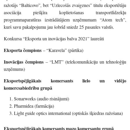
ražotājs “Balticovo”, bet “Uzlecošās zvaigznes” titulu eksportētāju
asociācija piešķīra koplietošanas transportlīdzekļu
programmaparatūras izstrādātājiem uzņēmumam “Atom tech”,
kurš savu pakalpojumu jau šobrīd sniedz 25 pasaules valstīs.
Konkursa “Eksporta un inovācijas balva 2021” laureāti
Eksporta čempions
– “Karavela” (pārtika)
Inovācijas čempions
– “LMT” (telekomunikāciju un tehnoloģiju
uzņēmums)
Eksportspējīgākais komersants lielo un vidējo
komercsabiedrību grupā
Sonarworks (audio risinājumi)
Pharmidea (farmācija)
Light guide optics international (optiskās šķiedras ražošana)
Eksportspējīgākais komersants mazo komersantu grupā