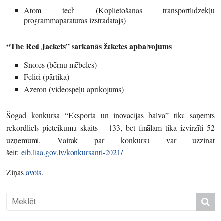
Atom tech (Koplietošanas transportlīdzekļu
programmaparatūras izstrādātājs)
“The Red Jackets” sarkanās žaketes apbalvojums
Snores (bērnu mēbeles)
Felici (pārtika)
Azeron (videospēļu aprīkojums)
Šogad konkursā “Eksporta un inovācijas balva” tika saņemts
rekordliels pieteikumu skaits – 133, bet finālam tika izvirzīti 52
uzņēmumi. Vairāk par konkursu var uzzināt
šeit:
eib.liaa.gov.lv/konkursanti-2021/
Ziņas
avots
.