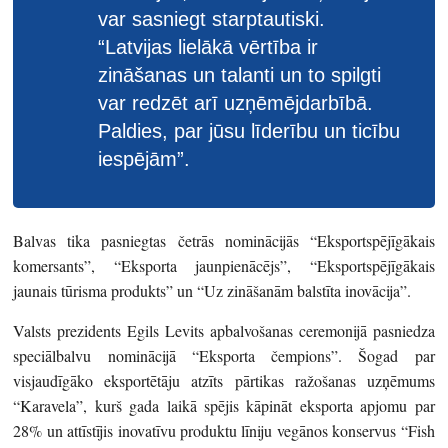
var sasniegt starptautiski.
“Latvijas lielākā vērtība ir
zināšanas un talanti un to spilgti
var redzēt arī uzņēmējdarbībā.
Paldies, par jūsu līderību un ticību
iespējām”.
Balvas tika pasniegtas četrās nominācijās “Eksportspējīgākais
komersants”, “Eksporta jaunpienācējs”, “Eksportspējīgākais
jaunais tūrisma produkts” un “Uz zināšanām balstīta inovācija”.
Valsts prezidents Egils Levits apbalvošanas ceremonijā pasniedza
speciālbalvu nominācijā “Eksporta čempions”. Šogad par
visjaudīgāko eksportētāju atzīts pārtikas ražošanas uzņēmums
“Karavela”, kurš gada laikā spējis kāpināt eksporta apjomu par
28% un attīstījis inovatīvu produktu līniju vegānos konservus “Fish