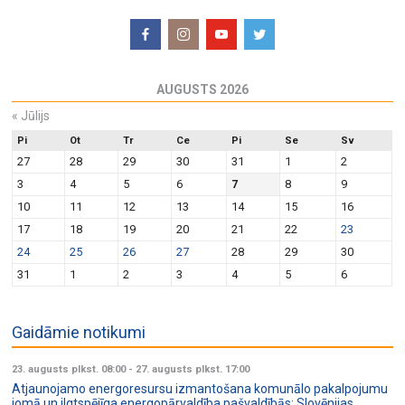
AUGUSTS 2026
«
Jūlijs
Pi
Ot
Tr
Ce
Pi
Se
Sv
27
28
29
30
31
1
2
3
4
5
6
7
8
9
10
11
12
13
14
15
16
17
18
19
20
21
22
23
24
25
26
27
28
29
30
31
1
2
3
4
5
6
Gaidāmie notikumi
23. augusts plkst. 08:00
-
27. augusts plkst. 17:00
Atjaunojamo energoresursu izmantošana komunālo pakalpojumu
jomā un ilgtspējīga energopārvaldība pašvaldībās: Slovēnijas