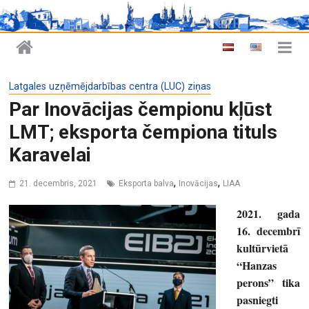
Latgales uzņēmējdarbības centra (LUC) ziņas
Par Inovācijas čempionu kļūst
LMT; eksporta čempiona tituls
Karavelai
,
,
21. decembris, 2021
Eksporta balva
Inovācijas
LIAA
2021. gada
16. decembrī
kultūrvietā
“Hanzas
perons” tika
pasniegti