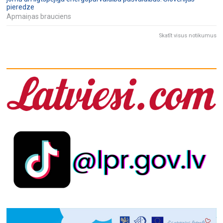
pieredze
Apmaiņas brauciens
Skatīt visus notikumus