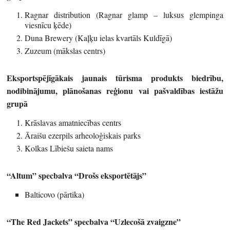
Ragnar distribution (Ragnar glamp – luksus glempinga
viesnīcu ķēde)
Duna Brewery (Kaļķu ielas kvartāls Kuldīgā)
Zuzeum (mākslas centrs)
Eksportspējīgākais jaunais tūrisma produkts biedrību,
nodibinājumu, plānošanas reģionu vai pašvaldības iestāžu
grupā
Krāslavas amatniecības centrs
Āraišu ezerpils arheoloģiskais parks
Kolkas Lībiešu saieta nams
“Altum” specbalva “Drošs eksportētājs”
Balticovo (pārtika)
“The Red Jackets” specbalva “Uzlecošā zvaigzne”