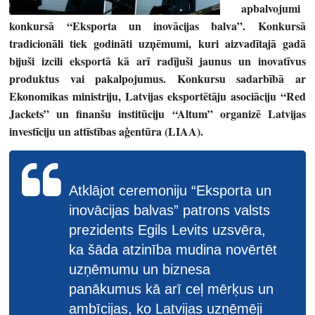
apbalvojumi
konkursā “Eksporta un inovācijas balva”. Konkursā
tradicionāli tiek godināti uzņēmumi, kuri aizvadītajā gadā
bijuši izcili eksportā kā arī radījuši jaunus un inovatīvus
produktus vai pakalpojumus. Konkursu sadarbībā ar
Ekonomikas ministriju, Latvijas eksportētāju asociāciju “Red
Jackets” un finanšu institūciju “Altum” organizē Latvijas
investīciju un attīstības aģentūra (LIAA).
Atklājot ceremoniju “Eksporta un
inovācijas balvas” patrons valsts
prezidents Egils Levits uzsvēra,
ka šāda atzinība mudina novērtēt
uzņēmumu un biznesa
panākumus kā arī ceļ mērķus un
ambīcijas, ko Latvijas uzņēmēji