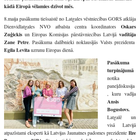
kādā Eiropā vēlamies dzīvot mēs.
8.maija pasākumu tiešsaistē no Latgales vēstniecības GORS atklāja
Oskars
Dienvidlatgales NVO atbalsta centra koordinators
Zuģickis
vadītāja
un Eiropas Komisijas pārstāvniecības Latvijā
Zane Petre
. Pasākuma dalībnieki noklausījās Valsts prezidenta
Egila Levita
uzrunu Eiropas dienā.
Pasākuma
turpinājumā
notika
paneļdiskusija
, kuru vadīja
Ansis
Bogustovs.
Latgalē un
visā Latvijā
Ilze
atpazīstami eksperti kā Latvijas Jaunatnes padomes prezidente