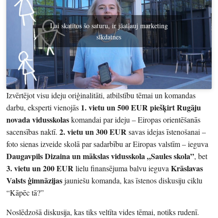
Lai skatītos šo saturu, ir jāatļauj marketing
sīkdatnes
Izvērtējot visu ideju oriģinalitāti, atbilstību tēmai un komandas
1. vietu un 500 EUR piešķirt Rugāju
darbu, eksperti vienojās
novada vidusskolas
komandai par ideju – Eiropas orientēšanās
2. vietu un 300 EUR
sacensības naktī.
savas idejas īstenošanai –
foto sienas izveide skolā par sadarbību ar Eiropas valstīm – ieguva
Daugavpils Dizaina un mākslas vidusskola „Saules skola”
, bet
3. vietu un 200 EUR
Krāslavas
lielu finansējuma balvu ieguva
Valsts ģimnāzijas
jauniešu komanda, kas īstenos diskusiju ciklu
“Kāpēc tā?”
Noslēdzošā diskusija, kas tiks veltīta vides tēmai, notiks rudenī.