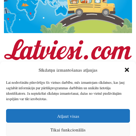
Sīkdatņu izmantošanas atļaujas
Lai nodrošinātu pilnvērtīgu šīs vietnes darbību, mēs izmantojam sīkdatnes, kas ļauj
saglabāt informāciju par pārlūkprogrammas darbībām un unikālu lietotāja
identifikatoru. Ja nepiekrītat sīkdatņu izmantošanai, dažas no vietnē piedāvātajām
iespējām var tikt ierobežotas.
Atļaut visas
Tikai funkcionālās