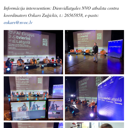
Informācija interesentiem: Dienvidlatgales NVO atbalsta centra
koordinators Oskars Zuģickis, t.: 26565858, e-pasts:
oskars@nvoc.lv