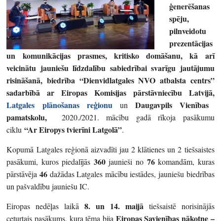
ģenerēšanas
spēju,
pilnveidotu
prezentācijas
un komunikācijas prasmes, kritisko domāšanu, kā arī
veicinātu jauniešu līdzdalību sabiedrībai svarīgu jautājumu
risināšanā, biedrība “Dienvidlatgales NVO atbalsta centrs”
sadarbībā ar Eiropas Komisijas pārstāvniecību Latvijā,
Latgales plānošanas reģionu
Daugavpils Vienības
un
pamatskolu,
2020./2021. mācību gadā rīkoja pasākumu
“Ar Eiropys tvierīni Latgolā”
ciklu
.
Kopumā Latgales reģionā aizvadīti jau 2 klātienes un 2 tiešsaistes
360
76
pasākumi, kuros piedalījās
jaunieši no
komandām, kuras
46
pārstāvēja
dažādas Latgales mācību iestādes, jauniešu biedrības
un pašvaldību jauniešu IC.
8. un 14. maijā
Eiropas nedēļas laikā
tiešsaistē norisinājās
Eiropas Savienības nākotne –
ceturtais pasākums, kura tēma bija