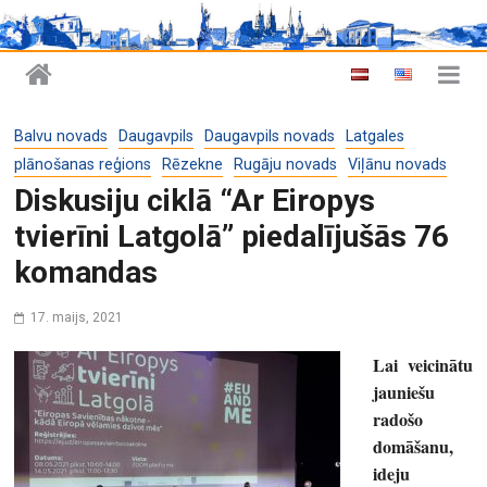
Balvu novads
Daugavpils
Daugavpils novads
Latgales
plānošanas reģions
Rēzekne
Rugāju novads
Viļānu novads
Diskusiju ciklā “Ar Eiropys
tvierīni Latgolā” piedalījušās 76
komandas
17. maijs, 2021
Lai veicinātu
jauniešu
radošo
domāšanu,
ideju