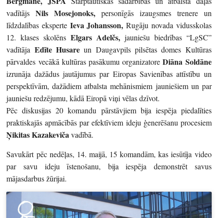
Bergmane, JSPA
Starptautiskās sadarbības un atbalsta daļas
Nils Mosejonoks,
vadītājs
personīgās izaugsmes trenere un
Ieva Johansson,
līdzdalības eksperte
Rugāju novada vidusskolas
Elgars A
delčs,
12. klases skolēns
jauniešu biedrības “LgSC”
Edīte Husare
vadītāja
un Daugavpils pilsētas domes Kultūras
Diāna Soldāne
pārvaldes vecākā kultūras pasākumu organizatore
izrunāja dažādus jautājumus par Eiropas Savienības attīstību un
perspektīvām, dažādiem atbalsta mehānismiem jauniešiem un par
jauniešu redzējumu, kādā Eiropā viņi vēlas dzīvot.
Pēc diskusijas 20 komandu pārstāvjiem bija iespēja piedalīties
praktiskajās apmācībās par efektīviem ideju ģenerēšanu procesiem
Ņikitas Kazakeviča
vadībā.
Savukārt pēc nedēļas, 14. maijā, 15 komandām, kas iesūtīja video
par savu ideju īstenošanu, bija iespēja demonstrēt savus
mājasdarbus žūrijai.