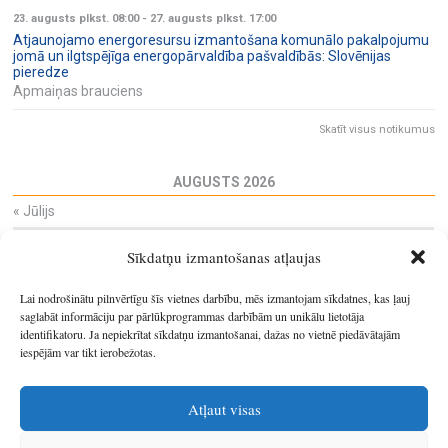
23. augusts plkst. 08:00
-
27. augusts plkst. 17:00
Atjaunojamo energoresursu izmantošana komunālo pakalpojumu
jomā un ilgtspējīga energopārvaldība pašvaldībās: Slovēnijas
pieredze
Apmaiņas brauciens
Skatīt visus notikumus
AUGUSTS 2026
«
Jūlijs
Pi
Ot
Tr
Ce
Pi
Se
Sv
Sīkdatņu izmantošanas atļaujas
27
28
29
30
31
1
2
3
4
5
6
7
8
9
Lai nodrošinātu pilnvērtīgu šīs vietnes darbību, mēs izmantojam sīkdatnes, kas ļauj
10
11
12
13
14
15
16
saglabāt informāciju par pārlūkprogrammas darbībām un unikālu lietotāja
identifikatoru. Ja nepiekrītat sīkdatņu izmantošanai, dažas no vietnē piedāvātajām
17
18
19
20
21
22
23
iespējām var tikt ierobežotas.
24
25
26
27
28
29
30
31
1
2
3
4
5
6
Atļaut visas