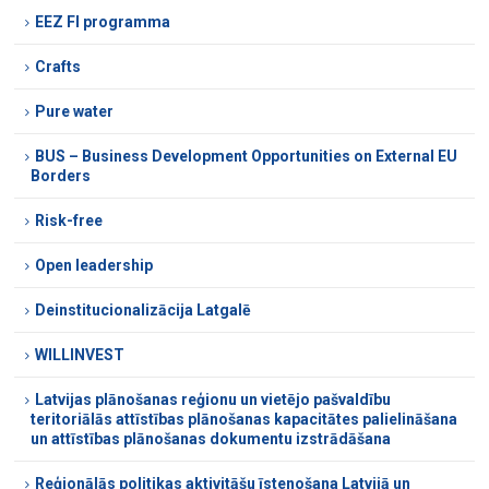
EEZ FI programma
Crafts
Pure water
BUS – Business Development Opportunities on External EU
Borders
Risk-free
Open leadership
Deinstitucionalizācija Latgalē
WILLINVEST
Latvijas plānošanas reģionu un vietējo pašvaldību
teritoriālās attīstības plānošanas kapacitātes palielināšana
un attīstības plānošanas dokumentu izstrādāšana
Reģionālās politikas aktivitāšu īstenošana Latvijā un