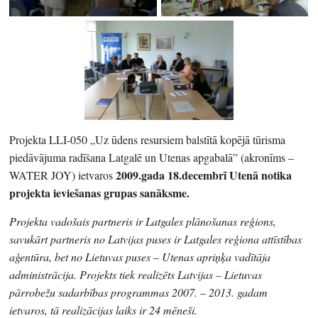
Projekta LLI-050 „Uz ūdens resursiem balstītā kopējā tūrisma
piedāvājuma radīšana Latgalē un Utenas apgabalā” (akronīms –
2009.gada 18.decembrī Utenā notika
WATER JOY) ietvaros
projekta ieviešanas grupas sanāksme.
Projekta vadošais partneris ir Latgales plānošanas reģions,
savukārt partneris no Latvijas puses ir Latgales reģiona attīstības
aģentūra, bet no Lietuvas puses – Utenas apriņķa vadītāja
administrācija. Projekts tiek realizēts Latvijas – Lietuvas
pārrobežu sadarbības programmas 2007. – 2013. gadam
ietvaros, tā realizācijas laiks ir 24 mēneši.