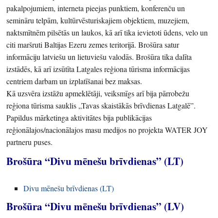
pakalpojumiem, interneta pieejas punktiem, konferenču un
semināru telpām, kultūrvēsturiskajiem objektiem, muzejiem,
naktsmītnēm pilsētās un laukos, kā arī tika ievietoti ūdens, velo un
citi maršruti Baltijas Ezeru zemes teritorijā. Brošūra satur
informāciju latviešu un lietuviešu valodās. Brošūra tika dalīta
izstādēs, kā arī izsūtīta Latgales reģiona tūrisma informācijas
centriem darbam un izplatīšanai bez maksas.
Kā uzsvēra izstāžu apmeklētāji, veiksmīgs arī bija pārrobežu
reģiona tūrisma sauklis „Tavas skaistākās brīvdienas Latgalē”.
Papildus mārketinga aktivitātes bija publikācijas
reģionālajos/nacionālajos masu medijos no projekta WATER JOY
partneru puses.
Brošūra “Divu mēnešu brīvdienas” (LT)
Divu mēnešu brīvdienas (LT)
Brošūra “Divu mēnešu brīvdienas” (LV)