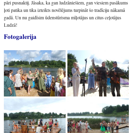
pāri pusnaktij. Jāsaka, ka gan ludzāniešiem, gan viesiem pasākums
ļoti patika un tika izteikts novēlējums turpināt šo tradīciju nākamā
gadā. Un nu gaidīsim ūdenstūrisma mīļotājus un citus ceļotājus
Ludzā!
Fotogalerija