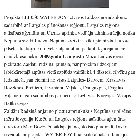
Projekta LLI-050 WATER JOY ietvaros Ludzas novada dome
sadarbībā ar Latgales plānošanas reģionu, Latgales reģiona
attīstības aģentūru un Utenas apriņķa vadītāja administrāciju notika
Neptūna svētki Ludzā. Neptūna svētki ir laiku piemirsta Ludzas
pilsētas tradīcija, kuru vēlas atjaunot un padarīt ikgadēju un vēl
2009.gada 1. augustā
daudzkrāsaināku.
Mazā Ludzas ezera
piekrastē Zaldātu radziņā, jaunajā, par projekta līdzekļiem
labiekārtotajā atpūtas vietā saplūda vairāk kā 4 tūkstoši cilvēku gan
ludzānieši, gan ciemiņi no visas Latgales- Balviem, Krāslavas,
Rēzeknes, Preiļiem, Līvāniem, Viļakas, Daugavpils, Dagdas,
Viļāniem, gan sadarbības partneri no Lietuvas, Krievijas, Vācijas,
Baltkrievijas.
Zaldātu Radziņā ar jauno plostu atbraukušais Neptūns ar pilsētas
mēru Jevgeniju Kusču un Latgales reģiona attīstības aģentūras
direktoru Māri Bozoviču atklāja jauno, skaisto pludmali, kas ir
izveidota ar projekta WATER JOY finansiālo atbalstu. Jaunajos