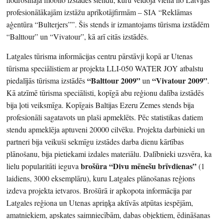
profesionālākajām izstāžu aprīkotājfirmām – SIA “Reklāmas
aģentūra “Bulterjers””. Šis stends ir izmantojams tūrisma izstādēm
“Balttour” un “Vivatour”, kā arī citās izstādēs.
Latgales tūrisma informācijas centru pārstāvji kopā ar Utenas
tūrisma speciālistiem ar projekta LLI-050 WATER JOY atbalstu
“Balttour 2009”
“Vivatour 2009”
piedalījās tūrisma izstādēs
un
.
Kā atzīmē tūrisma speciālisti, kopīgā abu reģionu dalība izstādēs
bija ļoti veiksmīga. Kopīgais Baltijas Ezeru Zemes stends bija
profesionāli sagatavots un plaši apmeklēts. Pēc statistikas datiem
stendu apmeklēja aptuveni 20000 cilvēku. Projekta darbinieki un
partneri bija veikuši sekmīgu izstādes darba dienu kārtības
plānošanu, bija pietiekami izdales materiālu. Dalībnieki uzsvēra, ka
brošūra “Divu mēnešu brīvdienas”
lielu popularitāti ieguva
(1
laidiens, 3000 eksemplāru), kuru Latgales plānošanas reģions
izdeva projekta ietvaros. Brošūrā ir apkopota informācija par
Latgales reģiona un Utenas apriņķa aktīvās atpūtas iespējām,
amatniekiem, apskates saimniecībām, dabas objektiem, ēdināšanas