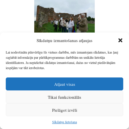
Sīkdatņu izmantošanas atļaujas
Pasākuma programma
Lai nodrošinātu pilnvērtīgu šīs vietnes darbību, mēs izmantojam sīkdatnes, kas ļauj
saglabāt informāciju par pārlūkprogrammas darbībām un unikālu lietotāja
Pasākuma programma
identifikatoru. Ja nepiekrītat sīkdatņu izmantošanai, dažas no vietnē piedāvātajām
iespējām var tikt ierobežotas.
Semināra programma
Atļaut visas
Semināra programma
Tikai funkcionālās
18.-19.septembrī Līvānu novadā
Šī gada
norisinājās vērienīgs
pasākums – starptautiskie Ūdens sporta un aktīvā tūrisma svētki.
Pielāgot izvēli
Abu pasākuma norises dienu laikā dažādās aktivitātēs piedalījās
vairāk kā 700 dalībnieki no Līvāniem, kā arī sadarbības partneri no
Sīkdatņu lietošana
Ludzas, Krāslavas un Kārsavas.