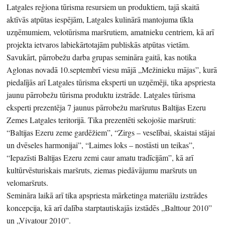
Latgales reģiona tūrisma resursiem un produktiem, tajā skaitā
aktīvās atpūtas iespējām, Latgales kulinārā mantojuma tīkla
uzņēmumiem, velotūrisma maršrutiem, amatnieku centriem, kā arī
projekta ietvaros labiekārtotajām publiskās atpūtas vietām.
Savukārt, pārrobežu darba grupas semināra gaitā, kas notika
Aglonas novadā 10.septembrī viesu mājā „Mežinieku mājas”, kurā
piedalījās arī Latgales tūrisma eksperti un uzņēmēji, tika apspriesta
jaunu pārrobežu tūrisma produktu izstrāde. Latgales tūrisma
eksperti prezentēja 7 jaunus pārrobežu maršrutus Baltijas Ezeru
Zemes Latgales teritorijā. Tika prezentēti sekojošie maršruti:
“Baltijas Ezeru zeme gardēžiem”, “Zirgs – veselībai, skaistai stājai
un dvēseles harmonijai”, “Laimes loks – nostāsti un teikas”,
“Iepazīsti Baltijas Ezeru zemi caur amatu tradīcijām”, kā arī
kultūrvēsturiskais maršruts, ziemas piedāvājumu maršruts un
velomaršruts.
Semināra laikā arī tika apspriesta mārketinga materiālu izstrādes
koncepcija, kā arī dalība starptautiskajās izstādēs „Balttour 2010”
un „Vivatour 2010”.