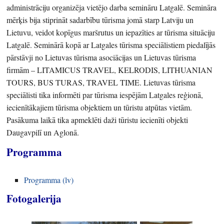
administrāciju organizēja vietējo darba semināru Latgalē. Semināra
mērķis bija stiprināt sadarbību tūrisma jomā starp Latviju un
Lietuvu, veidot kopīgus maršrutus un iepazīties ar tūrisma situāciju
Latgalē. Seminārā kopā ar Latgales tūrisma speciālistiem piedalījās
pārstāvji no Lietuvas tūrisma asociācijas un Lietuvas tūrisma
firmām – LITAMICUS TRAVEL, KELRODIS, LITHUANIAN
TOURS, BUS TURAS, TRAVEL TIME. Lietuvas tūrisma
speciālisti tika informēti par tūrisma iespējām Latgales reģionā,
iecienītākajiem tūrisma objektiem un tūristu atpūtas vietām.
Pasākuma laikā tika apmeklēti daži tūristu iecienīti objekti
Daugavpilī un Aglonā.
Programma
Programma (lv)
Fotogalerija