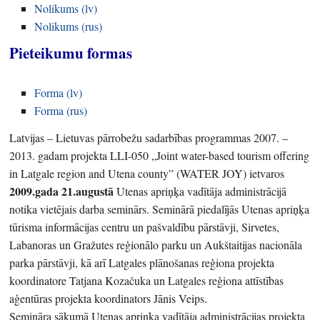
Nolikums (lv)
Nolikums (rus)
Pieteikumu formas
Forma (lv)
Forma (rus)
Latvijas – Lietuvas pārrobežu sadarbības programmas 2007. –
2013. gadam projekta LLI-050 „Joint water-based tourism offering
in Latgale region and Utena county” (WATER JOY) ietvaros
2009.gada 21.augustā
Utenas apriņķa vadītāja administrācijā
notika vietējais darba seminārs. Seminārā piedalījās Utenas apriņķa
tūrisma informācijas centru un pašvaldību pārstāvji, Sirvetes,
Labanoras un Gražutes reģionālo parku un Aukštaitijas nacionāla
parka pārstāvji, kā arī Latgales plānošanas reģiona projekta
koordinatore Tatjana Kozačuka un Latgales reģiona attīstības
aģentūras projekta koordinators Jānis Veips.
Semināra sākumā Utenas apriņķa vadītāja administrācijas projekta