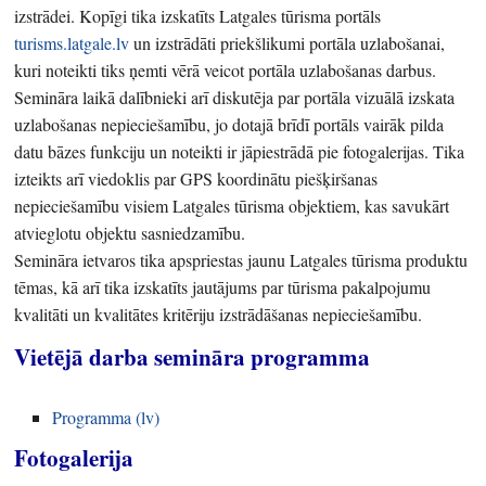
izstrādei. Kopīgi tika izskatīts Latgales tūrisma portāls
turisms.latgale.lv
un izstrādāti priekšlikumi portāla uzlabošanai,
kuri noteikti tiks ņemti vērā veicot portāla uzlabošanas darbus.
Semināra laikā dalībnieki arī diskutēja par portāla vizuālā izskata
uzlabošanas nepieciešamību, jo dotajā brīdī portāls vairāk pilda
datu bāzes funkciju un noteikti ir jāpiestrādā pie fotogalerijas. Tika
izteikts arī viedoklis par GPS koordinātu piešķiršanas
nepieciešamību visiem Latgales tūrisma objektiem, kas savukārt
atvieglotu objektu sasniedzamību.
Semināra ietvaros tika apspriestas jaunu Latgales tūrisma produktu
tēmas, kā arī tika izskatīts jautājums par tūrisma pakalpojumu
kvalitāti un kvalitātes kritēriju izstrādāšanas nepieciešamību.
Vietējā darba semināra programma
Programma (lv)
Fotogalerija