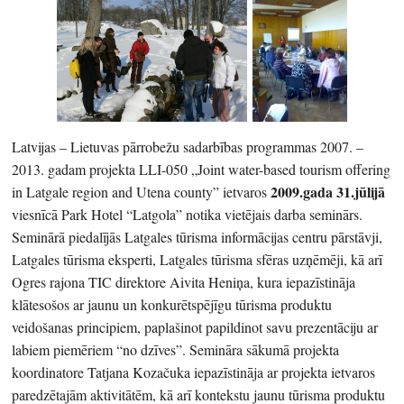
Latvijas – Lietuvas pārrobežu sadarbības programmas 2007. –
2013. gadam projekta LLI-050 „Joint water-based tourism offering
2009.gada 31.jūlijā
in Latgale region and Utena county” ietvaros
viesnīcā Park Hotel “Latgola” notika vietējais darba seminārs.
Seminārā piedalījās Latgales tūrisma informācijas centru pārstāvji,
Latgales tūrisma eksperti, Latgales tūrisma sfēras uzņēmēji, kā arī
Ogres rajona TIC direktore Aivita Heniņa, kura iepazīstināja
klātesošos ar jaunu un konkurētspējīgu tūrisma produktu
veidošanas principiem, paplašinot papildinot savu prezentāciju ar
labiem piemēriem “no dzīves”. Semināra sākumā projekta
koordinatore Tatjana Kozačuka iepazīstināja ar projekta ietvaros
paredzētajām aktivitātēm, kā arī kontekstu jaunu tūrisma produktu