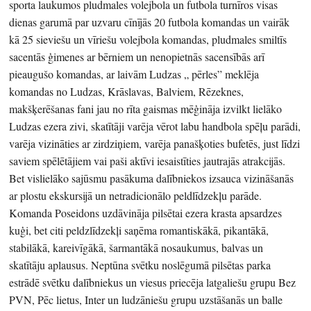
sporta laukumos pludmales volejbola un futbola turnīros visas
dienas garumā par uzvaru cīnījās 20 futbola komandas un vairāk
kā 25 sieviešu un vīriešu volejbola komandas, pludmales smiltīs
sacentās ģimenes ar bērniem un nenopietnās sacensībās arī
pieaugušo komandas, ar laivām Ludzas „ pērles” meklēja
komandas no Ludzas, Krāslavas, Balviem, Rēzeknes,
makšķerēšanas fani jau no rīta gaismas mēģināja izvilkt lielāko
Ludzas ezera zivi, skatītāji varēja vērot labu handbola spēļu parādi,
varēja vizināties ar zirdziņiem, varēja panašķoties bufetēs, just līdzi
saviem spēlētājiem vai paši aktīvi iesaistīties jautrajās atrakcijās.
Bet vislielāko sajūsmu pasākuma dalībniekos izsauca vizināšanās
ar plostu ekskursijā un netradicionālo peldlīdzekļu parāde.
Komanda Poseidons uzdāvināja pilsētai ezera krasta apsardzes
kuģi, bet citi peldzlīdzekļi saņēma romantiskākā, pikantākā,
stabilākā, kareivīgākā, šarmantākā nosaukumus, balvas un
skatītāju aplausus. Neptūna svētku noslēgumā pilsētas parka
estrādē svētku dalībniekus un viesus priecēja latgaliešu grupu Bez
PVN, Pēc lietus, Inter un ludzāniešu grupu uzstāšanās un balle