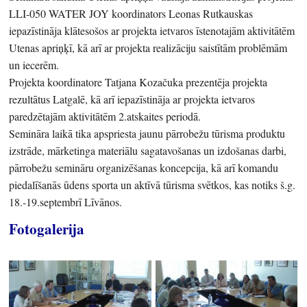
LLI-050 WATER JOY koordinators Leonas Rutkauskas
iepazīstināja klātesošos ar projekta ietvaros īstenotajām aktivitātēm
Utenas apriņķī, kā arī ar projekta realizāciju saistītām problēmām
un iecerēm.
Projekta koordinatore Tatjana Kozačuka prezentēja projekta
rezultātus Latgalē, kā arī iepazīstināja ar projekta ietvaros
paredzētajām aktivitātēm 2.atskaites periodā.
Semināra laikā tika apspriesta jaunu pārrobežu tūrisma produktu
izstrāde, mārketinga materiālu sagatavošanas un izdošanas darbi,
pārrobežu semināru organizēšanas koncepcija, kā arī komandu
piedalīšanās ūdens sporta un aktīvā tūrisma svētkos, kas notiks š.g.
18.-19.septembrī Līvānos.
Fotogalerija