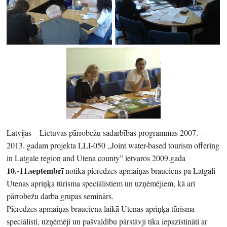
Latvijas – Lietuvas pārrobežu sadarbības programmas 2007. –
2013. gadam projekta LLI-050 „Joint water-based tourism offering
in Latgale region and Utena county” ietvaros 2009.gada
10.-11.septembrī
notika pieredzes apmaiņas brauciens pa Latgali
Utenas apriņķa tūrisma speciālistiem un uzņēmējiem, kā arī
pārrobežu darba grupas seminārs.
Pieredzes apmaiņas brauciena laikā Utenas apriņķa tūrisma
speciālisti, uzņēmēji un pašvaldību pārstāvji tika iepazīstināti ar