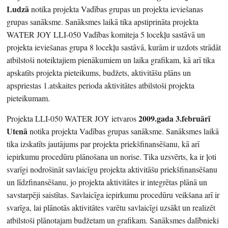
Ludzā
notika projekta Vadības grupas un projekta ieviešanas
grupas sanāksme. Sanāksmes laikā tika apstiprināta projekta
WATER JOY LLI-050 Vadības komiteja 5 locekļu sastāvā un
projekta ieviešanas grupa 8 locekļu sastāvā, kurām ir uzdots strādāt
atbilstoši noteiktajiem pienākumiem un laika grafikam, kā arī tika
apskatīts projekta pieteikums, budžets, aktivitāšu plāns un
apspriestas 1.atskaites perioda aktivitātes atbilstoši projekta
pieteikumam.
2009.gada 3.februārī
Projekta LLI-050 WATER JOY ietvaros
Utenā
notika projekta Vadības grupas sanāksme. Sanāksmes laikā
tika izskatīts jautājums par projekta priekšfinansēšanu, kā arī
iepirkumu procedūru plānošana un norise. Tika uzsvērts, ka ir ļoti
svarīgi nodrošināt savlaicīgu projekta aktivitāšu priekšfinansēšanu
un līdzfinansēšanu, jo projekta aktivitātes ir integrētas plānā un
savstarpēji saistītas. Savlaicīga iepirkumu procedūru veikšana arī ir
svarīga, lai plānotās aktivitātes varētu savlaicīgi uzsākt un realizēt
atbilstoši plānotajam budžetam un grafikam. Sanāksmes dalībnieki