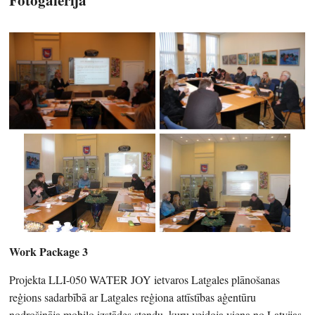
Work Package 3
Projekta LLI-050 WATER JOY ietvaros Latgales plānošanas
reģions sadarbībā ar Latgales reģiona attīstības aģentūru
nodrošināja mobilo izstādes stendu, kuru veidoja viena no Latvijas