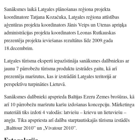
Sanāksmes laikā Latgales plānošanas reģiona projekta
koordinatore Tatjana Kozačuka, Latgales reģiona attīstības
aģentūras projekta koordinators Jānis Veips un Utenas apriņķa
administrācijas projekta koordinators Leonas Rutkauskas
prezentēja projekta ieviešanas rezultātus līdz 2009.gada
18.decembrim.
Latgales tūrisma eksperti iepazīstināja sanāksmes dalībniekus ar
jaunu 7 pārrobežu tūrisma produktu izstrādes gaitu, kā arī
prezentēja maršrutus, kas ir izstrādāti Latgales teritorijā ar
perspektīvu turpināties Lietuvā.
Sanāksmes dalībnieki apsprieda Baltijas Ezeru Zemes brošūras, kā
arī 10 pārrobežu maršrutu karšu izdošanas koncepciju. Mārketinga
materiāli tiks izdoti 4 valodās: latviešu – krievu un lietuviešu –
angļu. Tika apspriesta arī dalība starptautiskajās tūrisma izstādēs
„Balttour 2010” un „Vivatour 2010”.
Fotogalerija