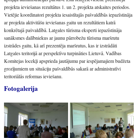
projekta ieviešanas rezultātus 1. un 2. projekta atskaites periodos.
Vietējie koordinatori projekta iesaistītajās pašvaldībās iepazīstināja
ar projekta aktivitāšu ieviešanas gaitu un rezultātiem katrā
konkrētajā pašvaldībā. Latgales tūrisma eksperti iepazīstināja
sanāksmes dalībniekus ar jaunu pārrobežu tūrisma maršrutu
izstrādes gaitu, kā arī prezentēja maršrutus, kas ir izstrādāti
Latgales teritorijā ar perspektīvu turpināties Lietuvā. Vadības
Komitejas locekļi apsprieda jautājumu par iespējamajiem budžeta
grozījumiem un situāciju pašvaldībās sakarā ar administratīvi
teritoriālās reformas ieviešanu.
Fotogalerija