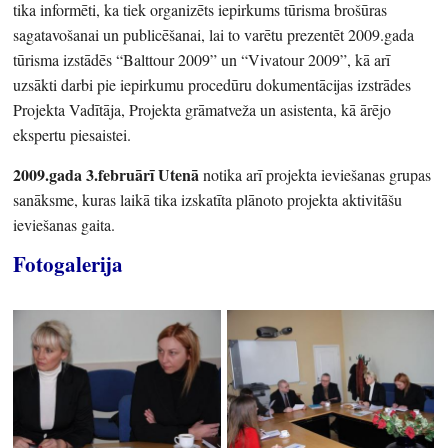
tika informēti, ka tiek organizēts iepirkums tūrisma brošūras
sagatavošanai un publicēšanai, lai to varētu prezentēt 2009.gada
tūrisma izstādēs “Balttour 2009” un “Vivatour 2009”, kā arī
uzsākti darbi pie iepirkumu procedūru dokumentācijas izstrādes
Projekta Vadītāja, Projekta grāmatveža un asistenta, kā ārējo
ekspertu piesaistei.
2009.gada 3.februārī Utenā
notika arī projekta ieviešanas grupas
sanāksme, kuras laikā tika izskatīta plānoto projekta aktivitāšu
ieviešanas gaita.
Fotogalerija