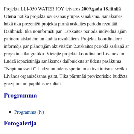
2009.gada 18.jūnijā
Projekta LLI-050 WATER JOY ietvaros
Utenā
notika projekta ieviešanas grupas sanāksme. Sanāksmes
laikā tika prezentēti projekta pirmā atskaites perioda rezultāti.
Dalībnieki tika noinformēti par 1.atskaites perioda individuālajām
partneru atskaitēm un audita rezultātiem. Projekta koordinatore
informēja par plānotajām aktivitātēm 2.atskaites periodā saskaņā ar
projekta laika grafiku. Vietējie projekta koordinatori Līvānos un
Ludzā iepazīstināja sanāksmes dalībniekus ar ūdens pasākuma
“Neptūna svētki” Ludzā un ūdens sporta un aktīvā tūrisma svētku
Līvānos organizēšanas gaitu. Tika pārrunāti provizoriskie budžeta
grozījumi un papildus rezultāti.
Programma
Programma (lv)
Fotogalerija