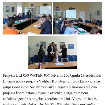
2009.gada 18.septembrī
Projekta LLI-050 WATER JOY ietvaros
Līvānos notika projekta Vadības Komitejas un projekta ieviešanas
grupas sanāksme. Sanāksmes laikā Latgales plānošanas reģiona
projekta koordinatore Tatjana Kozačuka, Latgales reģiona
attīstības aģentūras projekta koordinators Jānis Veips un Utenas
apriņķa administrācijas pārstāve Zita Ringelevičiene prezentēja