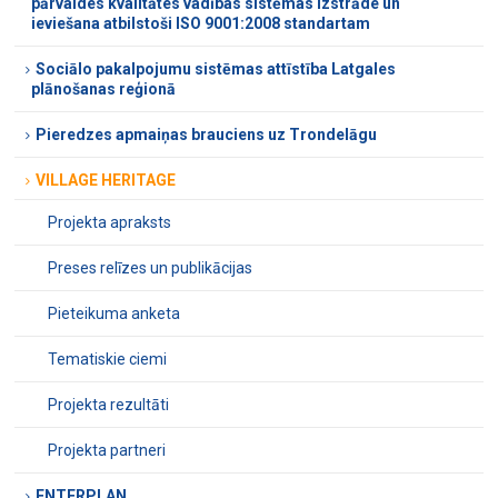
pārvaldes kvalitātes vadības sistēmas izstrāde un
ieviešana atbilstoši ISO 9001:2008 standartam
Sociālo pakalpojumu sistēmas attīstība Latgales
plānošanas reģionā
Pieredzes apmaiņas brauciens uz Trondelāgu
VILLAGE HERITAGE
Projekta apraksts
Preses relīzes un publikācijas
Pieteikuma anketa
Tematiskie ciemi
Projekta rezultāti
Projekta partneri
ENTERPLAN