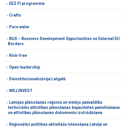
EEZ FI programma
Crafts
Pure water
BUS – Business Development Opportunities on External EU
Borders
Risk-free
Open leadership
Deinstitucionalizācija Latgalē
WILLINVEST
Latvijas plānošanas reģionu un vietējo pašvaldību
teritoriālās attīstības plānošanas kapacitātes palielināšana
un attīstības plānošanas dokumentu izstrādāšana
Reģionālās politikas aktivitāšu īstenošana Latvijā un