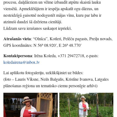
procesu, daiļdārziem un vēlme izbaudīt atpūtu skaistā lauku
viensētā. Apmeklētājiem ir iespēja apskatīt ogu dārzus, un
nesteidzīgā gaisotnē nodegustēt mājas vīnu, kuru par labu ir
atzinuši daudzi šā dzēriena cienītāji.
Lūdzam savu ierašanos saskaņot iepriekš.
Atrašanās vieta
: “Olnīca”, Kotleri, Pelēču pagasts, Preiļu novads,
GPS koordinātes: N 56º 08.920’, E 26º 48.770’
Kontaktpersona
: Irēna Koleda, +371 29472718, e-pasts:
koledairena@inbox.lv
Lai aplūkotu fotogaleriju, uzklikšķiniet uz bildes:
(foto – Lauris Vīksne, Neils Balgalis, Kristīne Ivanova, Latgales
plānošanas reģiona un tematisko ciemu personīgie arhīvi)