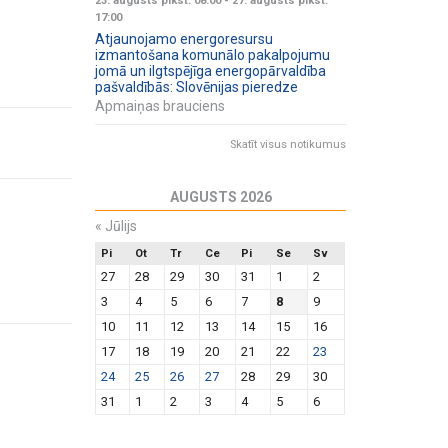
23. augusts plkst. 08:00
-
27. augusts plkst.
17:00
Atjaunojamo energoresursu
izmantošana komunālo pakalpojumu
jomā un ilgtspējīga energopārvaldība
pašvaldībās: Slovēnijas pieredze
Apmaiņas brauciens
Skatīt visus notikumus
AUGUSTS 2026
«
Jūlijs
Pi
Ot
Tr
Ce
Pi
Se
Sv
27
28
29
30
31
1
2
3
4
5
6
7
8
9
10
11
12
13
14
15
16
17
18
19
20
21
22
23
24
25
26
27
28
29
30
31
1
2
3
4
5
6