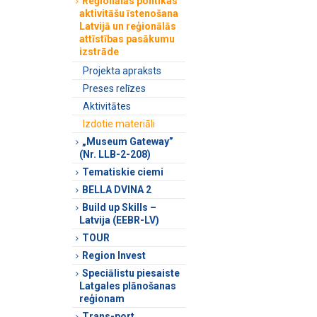
Reģionālās politikas
aktivitāšu īstenošana
Latvijā un reģionālās
attīstības pasākumu
izstrāde
Projekta apraksts
Preses relīzes
Aktivitātes
Izdotie materiāli
„Museum Gateway”
(Nr. LLB-2-208)
Tematiskie ciemi
BELLA DVINA 2
Build up Skills –
Latvija (EEBR-LV)
TOUR
Region Invest
Speciālistu piesaiste
Latgales plānošanas
reģionam
Trans-port