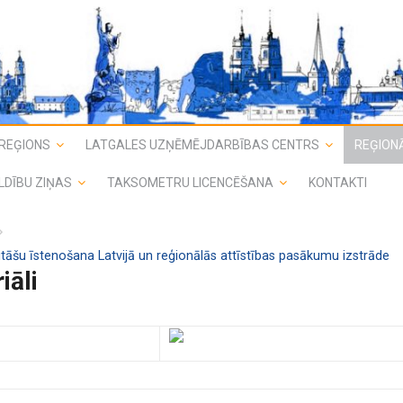
REĢIONS
LATGALES UZŅĒMĒJDARBĪBAS CENTRS
REĢIONĀ
LDĪBU ZIŅAS
TAKSOMETRU LICENCĒŠANA
KONTAKTI
vitāšu īstenošana Latvijā un reģionālās attīstības pasākumu izstrāde
iāli