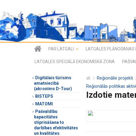
PAR LATGALI
LATGALES PLĀNOŠANAS 
LATGALES SPECIĀLĀ EKONOMISKĀ ZONA
PAŠVA
Digitālais tūrisms
Reģionālie projekti
amatniecībā
Reģionālās politikas akti
(akronīms D-Tour)
Izdotie mater
BISTEPS
MATOMI
Pašvaldību
kapacitātes
stiprināšana to
darbības efektivitātes
un kvalitātes