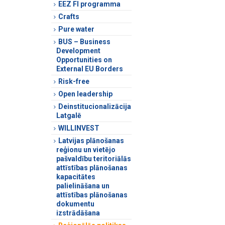
EEZ FI programma
Crafts
Pure water
BUS – Business
Development
Opportunities on
External EU Borders
Risk-free
Open leadership
Deinstitucionalizācija
Latgalē
WILLINVEST
Latvijas plānošanas
reģionu un vietējo
pašvaldību teritoriālās
attīstības plānošanas
kapacitātes
palielināšana un
attīstības plānošanas
dokumentu
izstrādāšana