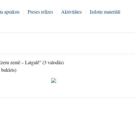
ta apraksts
|
Preses relīzes
|
Aktivitātes
|
Izdotie materiāli
 Ezeru zemē – Latgalē” (3 valodās)
 buklets)