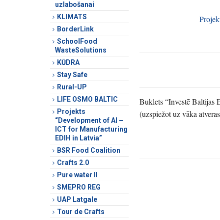
uzlabošanai
KLIMATS
Projek
BorderLink
SchoolFood
WasteSolutions
KŪDRA
Stay Safe
Rural-UP
LIFE OSMO BALTIC
Buklets “Investē Baltijas
Projekts
(uzspiežot uz vāka atveras
“Development of AI –
ICT for Manufacturing
EDIH in Latvia”
BSR Food Coalition
Crafts 2.0
Pure water II
SMEPRO REG
UAP Latgale
Tour de Crafts