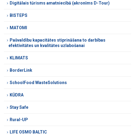
Digitālais tūrisms amatniecībā (akronīms D-Tour)
BISTEPS
MATOMI
Pašvaldību kapacitātes stiprināšana to darbības
efektivitātes un kvalitātes uzlabošanai
KLIMATS
BorderLink
SchoolFood WasteSolutions
KŪDRA
Stay Safe
Rural-UP
LIFE OSMO BALTIC