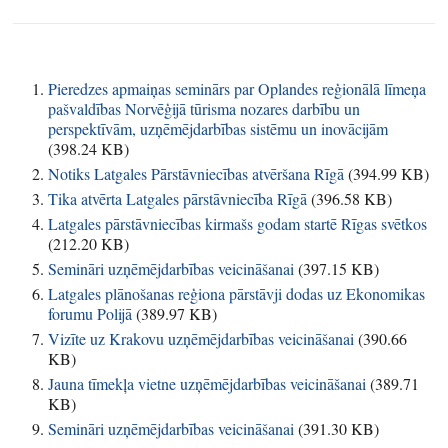
Pieredzes apmaiņas seminārs par Oplandes reģionālā līmeņa
pašvaldības Norvēģijā tūrisma nozares darbību un
perspektīvām, uzņēmējdarbības sistēmu un inovācijām
(
398.24 KB
)
Notiks Latgales Pārstāvniecības atvēršana Rīgā
(
394.99 KB
)
Tika atvērta Latgales pārstāvniecība Rīgā
(
396.58 KB
)
Latgales pārstāvniecības kirmašs godam startē Rīgas svētkos
(
212.20 KB
)
Semināri uzņēmējdarbības veicināšanai
(
397.15 KB
)
Latgales plānošanas reģiona pārstāvji dodas uz Ekonomikas
forumu Polijā
(
389.97 KB
)
Vizīte uz Krakovu uzņēmējdarbības veicināšanai
(
390.66
KB
)
Jauna tīmekļa vietne uzņēmējdarbības veicināšanai
(
389.71
KB
)
Semināri uzņēmējdarbības veicināšanai
(
391.30 KB
)