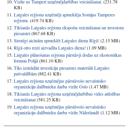
Vizīte uz Tamperi uzņēmējdarbības veicināšanai.
(
231.78
KB
)
Latgales reģiona uzņēmēji apmeklēja Somijas Tamperes
reģionu.
(
419.74 KB
)
Tikšanās Latgales reģiona eksporta veicināšanai un investoru
piesaistei
(
867.68 KB
)
Sirsnīgi aicinām apmeklēt Latgales dienu Rīgā!
(
2.15 MB
)
Rīgā otro reizi aizvadīta Latgales diena!
(
1.09 MB
)
Latgales plānošanas reģiona pārstāvji dodas uz ekonomikas
forumu Polijā
(
861.10 KB
)
Tiks izstrādāti investīciju piesaistes materiāli Latgales
pašvaldībām
(
882.41 KB
)
Latgales reģiona uzņēmējus pārstāvošo nevalstisko
organizāciju dalībnieku darba vizīte Oslo
(
1.47 MB
)
Tikšanās Latgales reģiona uzņēmējdarbības vides attīstības
veicināšanai
(
581.25 KB
)
Latgales reģiona uzņēmējus pārstāvošo nevalstisko
organizāciju dalībnieku darba vizīte Nīderlandē
(
1.12 MB
)