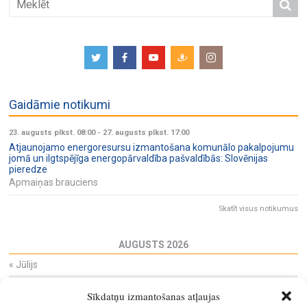
Gaidāmie notikumi
23. augusts plkst. 08:00
-
27. augusts plkst. 17:00
Atjaunojamo energoresursu izmantošana komunālo pakalpojumu
jomā un ilgtspējīga energopārvaldība pašvaldībās: Slovēnijas
pieredze
Apmaiņas brauciens
Skatīt visus notikumus
AUGUSTS 2026
«
Jūlijs
Pi
Ot
Tr
Ce
Pi
Se
Sv
Sīkdatņu izmantošanas atļaujas
27
28
29
30
31
1
2