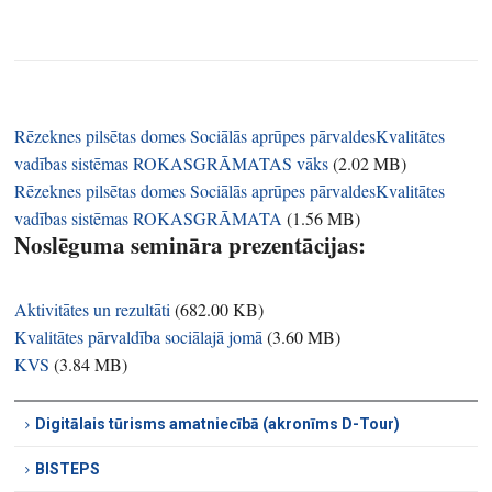
Rēzeknes pilsētas domes Sociālās aprūpes pārvaldesKvalitātes
vadības sistēmas ROKASGRĀMATAS vāks
(
2.02 MB
)
Rēzeknes pilsētas domes Sociālās aprūpes pārvaldesKvalitātes
vadības sistēmas ROKASGRĀMATA
(
1.56 MB
)
Noslēguma semināra prezentācijas:
Aktivitātes un rezultāti
(
682.00 KB
)
Kvalitātes pārvaldība sociālajā jomā
(
3.60 MB
)
KVS
(
3.84 MB
)
Digitālais tūrisms amatniecībā (akronīms D-Tour)
BISTEPS