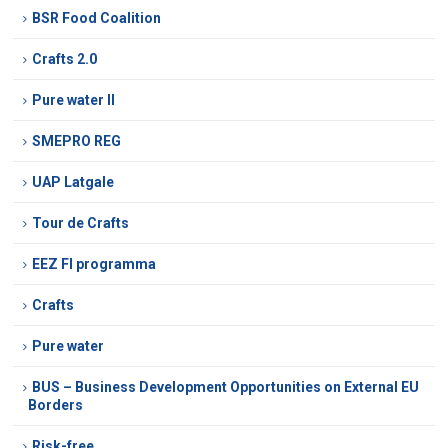
BSR Food Coalition
Crafts 2.0
Pure water II
SMEPRO REG
UAP Latgale
Tour de Crafts
EEZ FI programma
Crafts
Pure water
BUS – Business Development Opportunities on External EU
Borders
Risk-free