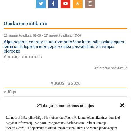
Gaidāmie notikumi
23. augusts plkst. 08:00
-
27. augusts plkst. 17:00
Atjaunojamo energoresursu izmantošana komunālo pakalpojumu
jomā un ilgtspējīga energopārvaldība pašvaldībās: Slovēnijas
pieredze
Apmaiņas brauciens
Skatīt visus notikumus
AUGUSTS 2026
«
Jūlijs
Pi
Ot
Tr
Ce
Pi
Se
Sv
Sīkdatņu izmantošanas atļaujas
27
28
29
30
31
1
2
3
4
5
6
7
8
9
Lai nodrošinātu pilnvērtīgu šīs vietnes darbību, mēs izmantojam sīkdatnes, kas ļauj
10
11
12
13
14
15
16
saglabāt informāciju par pārlūkprogrammas darbībām un unikālu lietotāja
identifikatoru. Ja nepiekrītat sīkdatņu izmantošanai, dažas no vietnē piedāvātajām
17
18
19
20
21
22
23