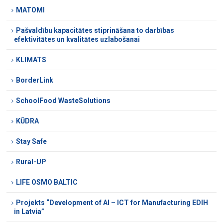
MATOMI
Pašvaldību kapacitātes stiprināšana to darbības
efektivitātes un kvalitātes uzlabošanai
KLIMATS
BorderLink
SchoolFood WasteSolutions
KŪDRA
Stay Safe
Rural-UP
LIFE OSMO BALTIC
Projekts “Development of AI – ICT for Manufacturing EDIH
in Latvia”