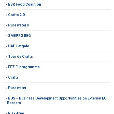
BSR Food Coalition
Crafts 2.0
Pure water II
SMEPRO REG
UAP Latgale
Tour de Crafts
EEZ FI programma
Crafts
Pure water
BUS – Business Development Opportunities on External EU
Borders
Risk-free