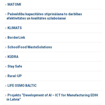
MATOMI
Pašvaldību kapacitātes stiprināšana to darbības
efektivitātes un kvalitātes uzlabošanai
KLIMATS
BorderLink
SchoolFood WasteSolutions
KŪDRA
Stay Safe
Rural-UP
LIFE OSMO BALTIC
Projekts “Development of AI – ICT for Manufacturing EDIH
in Latvia”