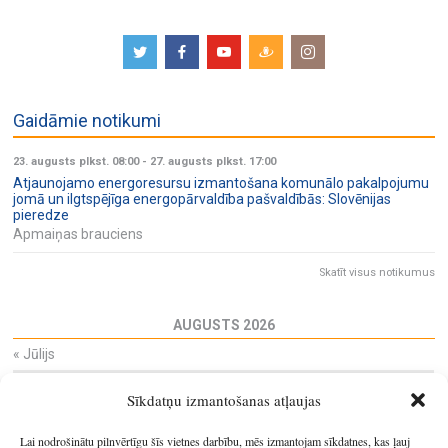
Gaidāmie notikumi
23. augusts plkst. 08:00
-
27. augusts plkst. 17:00
Atjaunojamo energoresursu izmantošana komunālo pakalpojumu
jomā un ilgtspējīga energopārvaldība pašvaldībās: Slovēnijas
pieredze
Apmaiņas brauciens
Skatīt visus notikumus
AUGUSTS 2026
«
Jūlijs
Pi
Ot
Tr
Ce
Pi
Se
Sv
Sīkdatņu izmantošanas atļaujas
27
28
29
30
31
1
2
3
4
5
6
7
8
9
Lai nodrošinātu pilnvērtīgu šīs vietnes darbību, mēs izmantojam sīkdatnes, kas ļauj