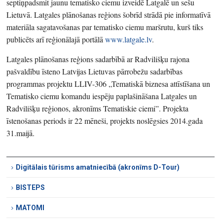
septiņpadsmit jaunu tematisko ciemu izveidē Latgalē un sešu
Lietuvā. Latgales plānošanas reģions šobrīd strādā pie informatīvā
materiāla sagatavošanas par tematisko ciemu maršrutu, kurš tiks
publicēts arī reģionālajā portālā
www.latgale.lv
.
Latgales plānošanas reģions sadarbībā ar Radvilišķu rajona
pašvaldību īsteno Latvijas Lietuvas pārrobežu sadarbības
programmas projektu LLIV-306 „Tematiskā biznesa attīstīšana un
Tematisko ciemu komandu iespēju paplašināšana Latgales un
Radvilišķu reģionos, akronīms Tematiskie ciemi”. Projekta
īstenošanas periods ir 22 mēneši, projekts noslēgsies 2014.gada
31.maijā.
Digitālais tūrisms amatniecībā (akronīms D-Tour)
BISTEPS
MATOMI