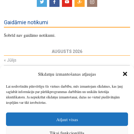
Gaidāmie notikumi
Šobrīd nav gaidāmo notikumi.
AUGUSTS 2026
«
Jūlijs
Pi
Ot
Tr
Ce
Pi
Se
Sv
Sīkdatņu izmantošanas atļaujas
27
28
29
30
31
1
2
3
4
5
6
7
8
9
Lai nodrošinātu pilnvērtīgu šīs vietnes darbību, mēs izmantojam sīkdatnes, kas ļauj
10
11
12
13
14
15
16
saglabāt informāciju par pārlūkprogrammas darbībām un unikālu lietotāja
identifikatoru. Ja nepiekrītat sīkdatņu izmantošanai, dažas no vietnē piedāvātajām
17
18
19
20
21
22
23
iespējām var tikt ierobežotas.
24
25
26
27
28
29
30
31
1
2
3
4
5
6
Atļaut visas
Tikai funkcionālās