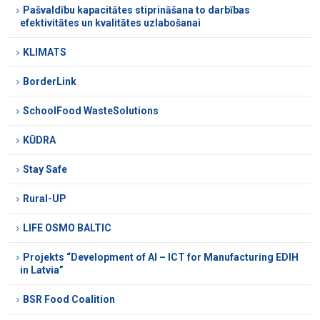
Pašvaldību kapacitātes stiprināšana to darbības
efektivitātes un kvalitātes uzlabošanai
KLIMATS
BorderLink
SchoolFood WasteSolutions
KŪDRA
Stay Safe
Rural-UP
LIFE OSMO BALTIC
Projekts “Development of AI – ICT for Manufacturing EDIH
in Latvia”
BSR Food Coalition