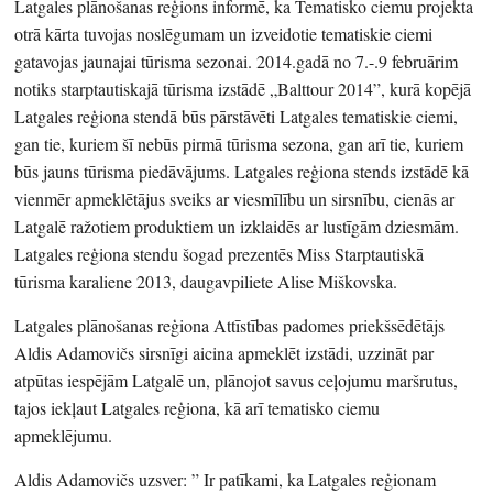
Latgales plānošanas reģions informē, ka Tematisko ciemu projekta
otrā kārta tuvojas noslēgumam un izveidotie tematiskie ciemi
gatavojas jaunajai tūrisma sezonai. 2014.gadā no 7.-.9 februārim
notiks starptautiskajā tūrisma izstādē „Balttour 2014”, kurā kopējā
Latgales reģiona stendā būs pārstāvēti Latgales tematiskie ciemi,
gan tie, kuriem šī nebūs pirmā tūrisma sezona, gan arī tie, kuriem
būs jauns tūrisma piedāvājums. Latgales reģiona stends izstādē kā
vienmēr apmeklētājus sveiks ar viesmīlību un sirsnību, cienās ar
Latgalē ražotiem produktiem un izklaidēs ar lustīgām dziesmām.
Latgales reģiona stendu šogad prezentēs Miss Starptautiskā
tūrisma karaliene 2013, daugavpiliete Alise Miškovska.
Latgales plānošanas reģiona Attīstības padomes priekšsēdētājs
Aldis Adamovičs sirsnīgi aicina apmeklēt izstādi, uzzināt par
atpūtas iespējām Latgalē un, plānojot savus ceļojumu maršrutus,
tajos iekļaut Latgales reģiona, kā arī tematisko ciemu
apmeklējumu.
Aldis Adamovičs uzsver: ” Ir patīkami, ka Latgales reģionam