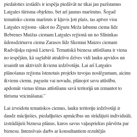
piedaloties izstādēs ir iespēja piedāvāt ne tikai jau pazīstamus
Latgales tūrisma objektus, bet arī jaunus maršrutus. Šogad
tematisko ciemu maršruts ir kļuvis ļoti plašs, tas aptver visu
Latgales reģionu- sākot no Žīguru Meža labumu ciema līdz
Bebrenes Muižas ciemam Latgales reģionā un no Slīninkas
ūdensdzirnavu ciema Zarasos līdz Skemiai Maizes ciemam
Radviļisķu rajonā Lietuvā. Tematiskā biznesa attīstīšana ir viena
no iespējām, kā saglabāt atraktīvu dzīves vidi lauku apvidos un
iesaistīt un aktivizēt ikvienu iedzīvotāju. Lai arī Latgales
plānošanas reģiona īstenotais projekts tuvojas noslēgumam, aicinu
ikvienu ciemu, pagastu vai novadu, plānojot savu attīstību,
apdomāt vienas tēmas attīstīšanu savā teritorijā un izmantot to
tūrisma veicināšanai.”
Lai izveidotu tematiskos ciemus, lauku teritoriju iedzīvotāji ir
daudz mācījušies, piedalījušies apmācības un strādājuši individuāli,
izstrādājuši biznesa plānus, kuros savus vaļaspriekus pārvērta par
biznesu. Intensīvais darbs ar konsultantiem rezultējās