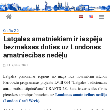
Crafts 2.0
Latgales amatniekiem ir iespēja
bezmaksas doties uz Londonas
amatniecības nedēļu
21. aprīlis, 2023
Latgales plānošanas reģions no maija līdz novembrim īstenos
Pārrobežu programmas projektu LVIII‑064 “Latgales tradicionālās
amatniecības stiprināšana” CRAFTS 2.0, kura ietvaros tiks rīkots
Londonas amatniecības nedēļu
pieredzes apmaiņas brauciens uz
(London Craft Week).