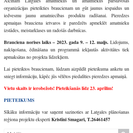
Aicinām Latgales amatniekus un amatniekus pārstāvošas
organizācijas pieteikties braucienam un gūt jaunus iespaidus un
iedvesmu jaunu amatniecības produktu radīšanai. Pieredzes
apmaiņas brauciena ietvaros ir paredzēts apmeklēt amatnieku
izstādes, meistarklases un radošās darbnīcas.
Brauciena norises laiks – 2023. gada 9. – 12. maijs.
Lidojums,
nakšņošana, ēdināšana un programmā iekļautās aktivitātes tiek
apmaksātas no projekta līdzekļiem.
Lai pieteiktos braucienam, lūdzam aizpildīt pieteikuma anketu un
sniegt informāciju, kāpēc jūs vēlētos piedalīties pieredzes apmaiņā.
Vietu skaits ir ierobežots! Pieteikšanās līdz 23. aprīlim!
PIETEIKUMS
Sīkāku informāciju var saņemt sazinoties ar Latgales plānošanas
Kristīni Smagari, T.26461457
reģiona projektu eksperti