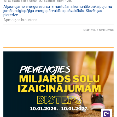
23. augusts plkst. 08:00
-
27. augusts plkst. 17:00
Atjaunojamo energoresursu izmantošana komunālo pakalpojumu
jomā un ilgtspējīga energopārvaldība pašvaldībās: Slovēnijas
pieredze
Apmaiņas brauciens
Skatīt visus notikumus