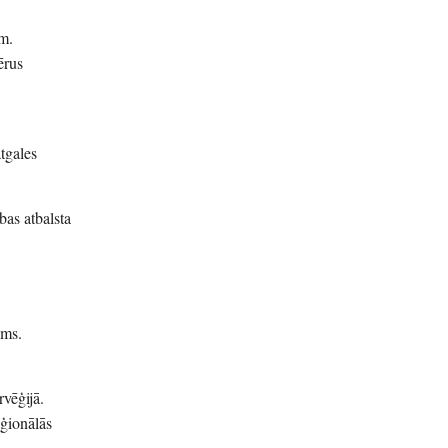
em.
ērus
atgales
bas atbalsta
ums.
vēģijā.
eģionālās