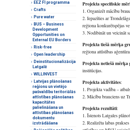
EEZ FI programma
Projekta specifiskie mēr
Crafts
1. Organizēt mācību brauc
Pure water
2. Iepazīties ar Trondelā
BUS – Business
reģiona konkurētspējas ve
Development
3. Nodibināt un veicināt 
Opportunities on
External EU Borders
Projekta tiešā mērķa g
Risk-free
reģiona attīstības aģentūras
Open leadership
Deinstitucionalizācija
Projekta netiešā mērķa
Latgalē
institūcijas.
WILLINVEST
Projekta aktivitātes
Latvijas plānošanas
:
reģionu un vietējo
1. Projekta vadība – atbal
pašvaldību teritoriālās
2. Mācību brauciens uz T
attīstības plānošanas
kapacitātes
Projekta rezultāti
palielināšana un
:
attīstības plānošanas
1. Īstenots Latgales plān
dokumentu
2. Realizēta labas prakse
izstrādāšana
attīstības un MVU veicin