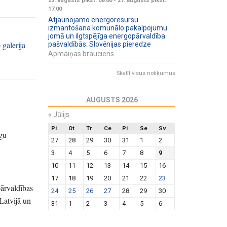
23. augusts plkst. 08:00
-
27. augusts plkst.
17:00
Atjaunojamo energoresursu
izmantošana komunālo pakalpojumu
jomā un ilgtspējīga energopārvaldība
 galerija
pašvaldībās: Slovēnijas pieredze
Apmaiņas brauciens
Skatīt visus notikumus
AUGUSTS 2026
«
Jūlijs
Pi
Ot
Tr
Ce
Pi
Se
Sv
āgu
27
28
29
30
31
1
2
3
4
5
6
7
8
9
10
11
12
13
14
15
16
17
18
19
20
21
22
23
pārvaldības
24
25
26
27
28
29
30
Latvijā un
31
1
2
3
4
5
6