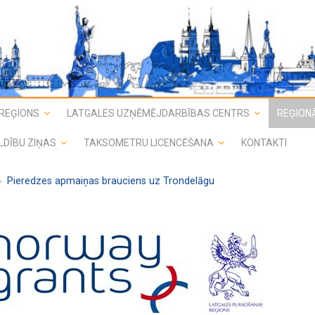
REĢIONS
LATGALES UZŅĒMĒJDARBĪBAS CENTRS
REĢIONĀ
LDĪBU ZIŅAS
TAKSOMETRU LICENCĒŠANA
KONTAKTI
Pieredzes apmaiņas brauciens uz Trondelāgu