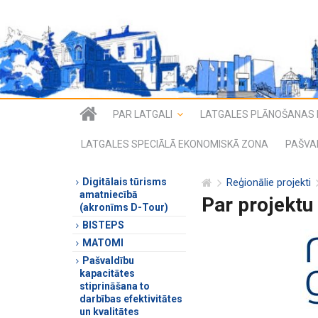
PAR LATGALI
LATGALES PLĀNOŠANAS 
LATGALES SPECIĀLĀ EKONOMISKĀ ZONA
PAŠVA
Digitālais tūrisms
Reģionālie projekti
amatniecībā
Par projektu
(akronīms D-Tour)
BISTEPS
MATOMI
Pašvaldību
kapacitātes
stiprināšana to
darbības efektivitātes
un kvalitātes