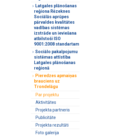
Latgales plānošanas
reģiona Rēzeknes
Sociālās aprūpes
pārvaldes kvalitātes
vadības sistēmas
izstrāde un ieviešana
atbilstoši ISO
9001:2008 standartam
Sociālo pakalpojumu
sistēmas attīstība
Latgales plānošanas
reģionā
Pieredzes apmaiņas
brauciens uz
Trondelāgu
Par projektu
Aktivitātes
Projekta partneris
Publicitāte
Projekta rezultāti
Foto galerija