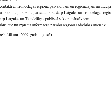
 kontakti ar Trondelāgas reģiona pašvaldībām un reģionālajām institūcij
par nodomu protokolu par sadarbību starp Latgales un Trondelāgas reģi
tarp Latgales un Trondelāgas publiskā sektora pārstāvjiem.
blicitāte un izplatīta informācija par abu reģionu sadarbības iniciatīvu.
neši (sākums 2009. gada augustā).