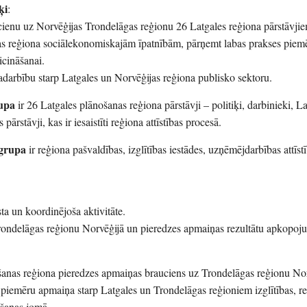
ķi
:
ienu uz Norvēģijas Trondelāgas reģionu 26 Latgales reģiona pārstāvji
gas reģiona sociālekonomiskajām īpatnībām, pārņemt labas prakses piem
icināšanai.
sadarbību starp Latgales un Norvēģijas reģiona publisko sektoru.
rupa
ir 26 Latgales plānošanas reģiona pārstāvji – politiķi, darbinieki, L
 pārstāvji, kas ir iesaistīti reģiona attīstības procesā.
 grupa
ir reģiona pašvaldības, izglītības iestādes, uzņēmējdarbības attīstī
sta un koordinējoša aktivitāte.
rondelāgas reģionu Norvēģijā un pieredzes apmaiņas rezultātu apkopoj
ošanas reģiona pieredzes apmaiņas brauciens uz Trondelāgas reģionu Nor
s piemēru apmaiņa starp Latgales un Trondelāgas reģioniem izglītības, r
āšanas jomā.