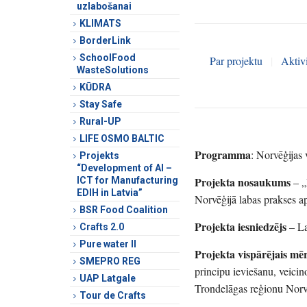
uzlabošanai
KLIMATS
BorderLink
SchoolFood
Par projektu
|
Aktivi
WasteSolutions
KŪDRA
Stay Safe
Rural-UP
LIFE OSMO BALTIC
Programma
: Norvēģijas
Projekts
“Development of AI –
Projekta nosaukums
ICT for Manufacturing
– „
EDIH in Latvia”
Norvēģijā labas prakses a
BSR Food Coalition
Projekta iesniedzējs
– La
Crafts 2.0
Pure water II
Projekta vispārējais mē
SMEPRO REG
principu ieviešanu, veicin
UAP Latgale
Trondelāgas reģionu Norv
Tour de Crafts