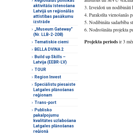
Reģionālās politikas
aktivitāšu īstenošana
3. Izveidoti un nodibināti
Latvijā un reģionālās
4. Parakstīta vienošanās 
attīstības pasākumu
5. Nodibināta sadarbība s
izstrāde
6. Nodrošināta projekta pu
„Museum Gateway”
(Nr. LLB-2-208)
Projekta periods
ir 3 mē
Tematiskie ciemi
BELLA DVINA 2
Build up Skills –
Latvija (EEBR-LV)
TOUR
Region Invest
Speciālistu piesaiste
Latgales plānošanas
reģionam
Trans-port
Publisko
pakalpojumu
kvalitātes uzlabošana
Latgales plānošanas
reģionā