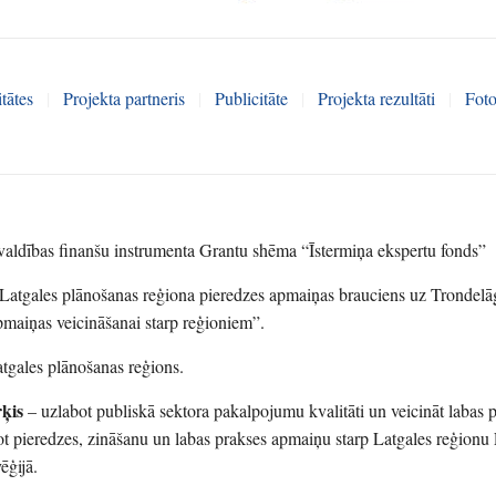
tātes
|
Projekta partneris
|
Publicitāte
|
Projekta rezultāti
|
Foto
 valdības finanšu instrumenta Grantu shēma “Īstermiņa ekspertu fonds”
Latgales plānošanas reģiona pieredzes apmaiņas brauciens uz Trondel
pmaiņas veicināšanai starp reģioniem”.
tgales plānošanas reģions.
rķis
– uzlabot publiskā sektora pakalpojumu kvalitāti un veicināt labas 
ot pieredzes, zināšanu un labas prakses apmaiņu starp Latgales reģionu 
ēģijā.