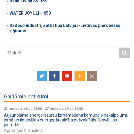
Bella-Dvina SV-159
WATER JOY LLI – 050
Radošo industriju attīstība Latvijas-Lietuvas pierobežas
reģionos
Gaidāmie notikumi
23. augusts plkst. 08:00
-
27. augusts plkst. 17:00
Atjaunojamo energoresursu izmantošana komunālo pakalpojumu
jomā un ilgtspējīga energopārvaldība pašvaldībās: Slovēnijas
pieredze
Apmaiņas brauciens