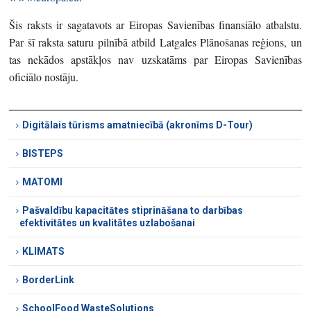
Šis raksts ir sagatavots ar Eiropas Savienības finansiālo atbalstu.
Par šī raksta saturu pilnībā atbild Latgales Plānošanas reģions, un
tas nekādos apstākļos nav uzskatāms par Eiropas Savienības
oficiālo nostāju.
Digitālais tūrisms amatniecībā (akronīms D-Tour)
BISTEPS
MATOMI
Pašvaldību kapacitātes stiprināšana to darbības
efektivitātes un kvalitātes uzlabošanai
KLIMATS
BorderLink
SchoolFood WasteSolutions