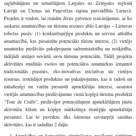
saglabātājiem un uzturētājiem Latgales uz Zemgales reģionā
Latvijā un Utenas un Paņevēžas rajona pašvaldībās Lietuvā.
Projekts ir veidots, lai risinātu divus galvenos izaicinājumus, ar ko
saskaras amatniecības un tūrisma nozares abās Latvijas – Lietuvas
robežas pusēs: (1) konkurētspējīgu produktu un servisu attīstība
amatniecībā, kas piesaistītu potenciālo tūristu interesi, (2) vietējo
amatnieku piedāvāto pakalpojumu sadrumstalotība un nošķirtība,
tādējādi atstājot novārtā savu tūrisma potenciālu. Tādēļ projekta
aktivitātes mudinās esošos un potenciālos amatniekus izmantot
tradicionālās prasmes, eko-inovatīvas iniciatīvas un vietējos
resursus, izstrādājot produktus un pakalpojumus, kas ir radoši un
mūsdienīgi un varētu piesaistīt apmeklētāju interesi, sasaistot
vietējās amatniecības piedāvājumus vienā kopīgā tūrisma produktā
“Tour de Crafts”, piedāvājot potenciālajiem apmeklētājiem plašu
aktivitāšu klāstu un kopīgu mārketinga stratēģiju apmeklētāju
piesaistei. Lai to paveiktu, tiks īstenotas savstarpēji saistītas
aktivitātes, kas ir sadalītas 2 daļās:
Apmācības un kapacitātes stiprināšanas pasākumi vietējiem