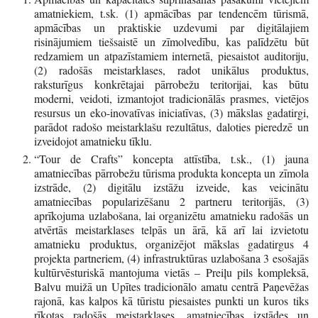
amatniekiem, t.sk. (1) apmācības par tendencēm tūrismā,
apmācības un praktiskie uzdevumi par digitālajiem
risinājumiem tiešsaistē un zīmolvedību, kas palīdzētu būt
redzamiem un atpazīstamiem internetā, piesaistot auditoriju,
(2) radošās meistarklases, radot unikālus produktus,
raksturīgus konkrētajai pārrobežu teritorijai, kas būtu
moderni, veidoti, izmantojot tradicionālās prasmes, vietējos
resursus un eko-inovatīvas iniciatīvas, (3) mākslas gadatirgi,
parādot radošo meistarklašu rezultātus, daloties pieredzē un
izveidojot amatnieku tīklu.
“Tour de Crafts” koncepta attīstība, t.sk., (1) jauna
amatniecības pārrobežu tūrisma produkta koncepta un zīmola
izstrāde, (2) digitālu izstāžu izveide, kas veicinātu
amatniecības popularizēšanu 2 partneru teritorijās, (3)
aprīkojuma uzlabošana, lai organizētu amatnieku radošās un
atvērtās meistarklases telpās un ārā, kā arī lai izvietotu
amatnieku produktus, organizējot mākslas gadatirgus 4
projekta partneriem, (4) infrastruktūras uzlabošana 3 esošajās
kultūrvēsturiskā mantojuma vietās – Preiļu pils kompleksā,
Balvu muižā un Upītes tradicionālo amatu centrā Paņevēžas
rajonā, kas kalpos kā tūristu piesaistes punkti un kuros tiks
rīkotas radošās meistarklases, amatniecības izstādes un