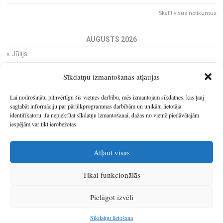
Skatīt visus notikumus
AUGUSTS 2026
«
Jūlijs
Pi
Ot
Tr
Ce
Pi
Se
Sv
Sīkdatņu izmantošanas atļaujas
27
28
29
30
31
1
2
3
4
5
6
7
8
9
Lai nodrošinātu pilnvērtīgu šīs vietnes darbību, mēs izmantojam sīkdatnes, kas ļauj
10
11
12
13
14
15
16
saglabāt informāciju par pārlūkprogrammas darbībām un unikālu lietotāja
identifikatoru. Ja nepiekrītat sīkdatņu izmantošanai, dažas no vietnē piedāvātajām
17
18
19
20
21
22
23
iespējām var tikt ierobežotas.
24
25
26
27
28
29
30
31
1
2
3
4
5
6
Atļaut visas
Tikai funkcionālās
© 2026
Latgales plānošanas reģions
.
Pielāgot izvēli
Izstrādātājs
SIA Info
.
Sīkdatņu lietošana