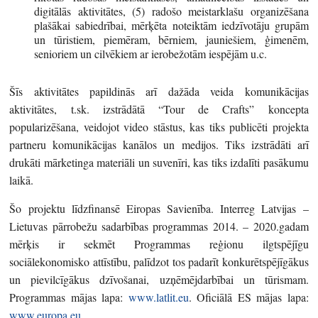
digitālās aktivitātes, (5) radošo meistarklašu organizēšana
plašākai sabiedrībai, mērķēta noteiktām iedzīvotāju grupām
un tūristiem, piemēram, bērniem, jauniešiem, ģimenēm,
senioriem un cilvēkiem ar ierobežotām iespējām u.c.
Šīs aktivitātes papildinās arī dažāda veida komunikācijas
aktivitātes, t.sk. izstrādātā “Tour de Crafts” koncepta
popularizēšana, veidojot video stāstus, kas tiks publicēti projekta
partneru komunikācijas kanālos un medijos. Tiks izstrādāti arī
drukāti mārketinga materiāli un suvenīri, kas tiks izdalīti pasākumu
laikā.
Šo projektu līdzfinansē Eiropas Savienība. Interreg Latvijas –
Lietuvas pārrobežu sadarbības programmas 2014. – 2020.gadam
mērķis ir sekmēt Programmas reģionu ilgtspējīgu
sociālekonomisko attīstību, palīdzot tos padarīt konkurētspējīgākus
un pievilcīgākus dzīvošanai, uzņēmējdarbībai un tūrismam.
Programmas mājas lapa:
www.latlit.eu
. Oficiālā ES mājas lapa:
www.europa.eu
.