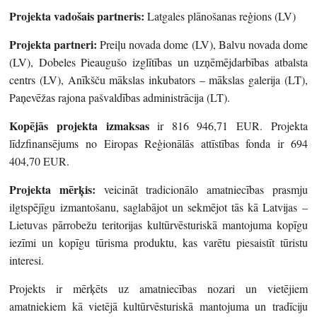
Projekta vadošais partneris:
Latgales plānošanas reģions (LV)
Projekta partneri:
Preiļu novada dome (LV), Balvu novada dome
(LV), Dobeles Pieaugušo izglītības un uzņēmējdarbības atbalsta
centrs (LV), Anīkšču mākslas inkubators – mākslas galerija (LT),
Paņevēžas rajona pašvaldības administrācija (LT).
Kopējās projekta izmaksas
ir 816 946,71 EUR. Projekta
līdzfinansējums no Eiropas Reģionālās attīstības fonda ir 694
404,70 EUR.
Projekta mērķis:
veicināt tradicionālo amatniecības prasmju
ilgtspējīgu izmantošanu, saglabājot un sekmējot tās kā Latvijas –
Lietuvas pārrobežu teritorijas kultūrvēsturiskā mantojuma kopīgu
iezīmi un kopīgu tūrisma produktu, kas varētu piesaistīt tūristu
interesi.
Projekts ir mērķēts uz amatniecības nozari un vietējiem
amatniekiem kā vietējā kultūrvēsturiskā mantojuma un tradīciju