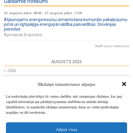
Gaidāmie notikumi
23. augusts plkst. 08:00
-
27. augusts plkst. 17:00
Atjaunojamo energoresursu izmantošana komunālo pakalpojumu
jomā un ilgtspējīga energopārvaldība pašvaldībās: Slovēnijas
pieredze
Apmaiņas brauciens
Skatīt visus notikumus
AUGUSTS 2026
«
Jūlijs
Pi
Ot
Tr
Ce
Pi
Se
Sv
Sīkdatņu izmantošanas atļaujas
27
28
29
30
31
1
2
3
4
5
6
7
8
9
Lai nodrošinātu pilnvērtīgu šīs vietnes darbību, mēs izmantojam sīkdatnes, kas ļauj
10
11
12
13
14
15
16
saglabāt informāciju par pārlūkprogrammas darbībām un unikālu lietotāja
identifikatoru. Ja nepiekrītat sīkdatņu izmantošanai, dažas no vietnē piedāvātajām
17
18
19
20
21
22
23
iespējām var tikt ierobežotas.
24
25
26
27
28
29
30
31
1
2
3
4
5
6
Atļaut visas