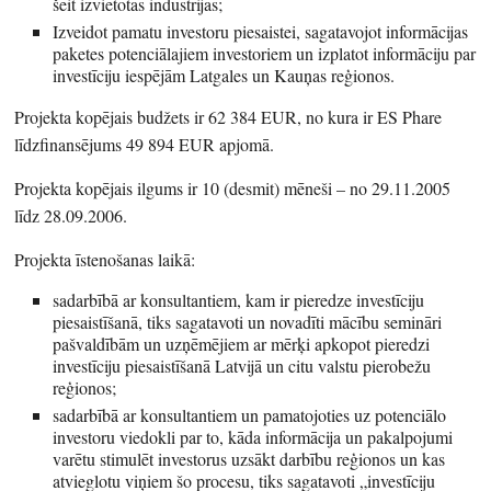
šeit izvietotās industrijas;
Izveidot pamatu investoru piesaistei, sagatavojot informācijas
paketes potenciālajiem investoriem un izplatot informāciju par
investīciju iespējām Latgales un Kauņas reģionos.
Projekta kopējais budžets ir 62 384 EUR, no kura ir ES Phare
līdzfinansējums 49 894 EUR apjomā.
Projekta kopējais ilgums ir 10 (desmit) mēneši – no 29.11.2005
līdz 28.09.2006.
Projekta īstenošanas laikā:
sadarbībā ar konsultantiem, kam ir pieredze investīciju
piesaistīšanā, tiks sagatavoti un novadīti mācību semināri
pašvaldībām un uzņēmējiem ar mērķi apkopot pieredzi
investīciju piesaistīšanā Latvijā un citu valstu pierobežu
reģionos;
sadarbībā ar konsultantiem un pamatojoties uz potenciālo
investoru viedokli par to, kāda informācija un pakalpojumi
varētu stimulēt investorus uzsākt darbību reģionos un kas
atvieglotu viņiem šo procesu, tiks sagatavoti „investīciju