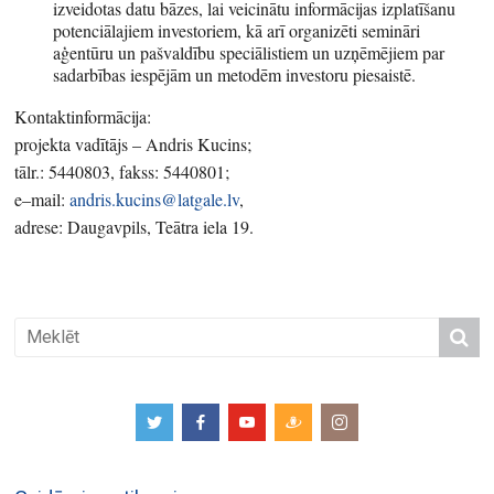
izveidotas datu bāzes, lai veicinātu informācijas izplatīšanu
potenciālajiem investoriem, kā arī organizēti semināri
aģentūru un pašvaldību speciālistiem un uzņēmējiem par
sadarbības iespējām un metodēm investoru piesaistē.
Kontaktinformācija:
projekta vadītājs – Andris Kucins;
tālr.: 5440803, fakss: 5440801;
e–mail:
andris.kucins@latgale.lv
,
adrese: Daugavpils, Teātra iela 19.