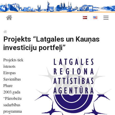
Projekts “Latgales un Kauņas
investīciju portfeļi”
Projekts tiek
īstenots
Eiropas
Savienības
Phare
2003.gada
“Pārrobežu
sadarbības
programma