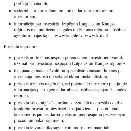
portfeļu” materiāli;
sadarbībā ar konsultantiem notiks darbs ar konkrētiem
investoriem;
informācija par investīciju iespējam Latgales un Kauņas
reģionos tiks publicēta Latgales un Kauņas reģionu attīstības
aģentūru mājas lapās: www.latgale.lv, www.krda.lt
Projekta ieguvumi:
projekts nodrošinās iespēju potenciāliem investoriem vairāk
uzzināt par investīciju iespējām Latgales un Kauņas reģionos;
tiks paaugstināts pašvaldību speciālistu zināšanu līmenis par
investīciju piesaisti un sekmēt ekonomisko attīstību;
projekts uzlabos uzņēmēju, arī potenciālo investoru pieeju pie
informācijas par uzņēmējdarbības attīstības iespējām Latgales
reģionā;
projekta veiksmīgās īstenošanas rezultātā tiks uzsākts darbs
konkrētu investoru piesaistei, kas jau viena – pusotra gada
laikā veidos jaunas darba vietas un pieprasījumu pēc vietējām
precēm un pakalpojumiem;
projekta ietvaros tiks sagatavoti informatīvi materiāli,