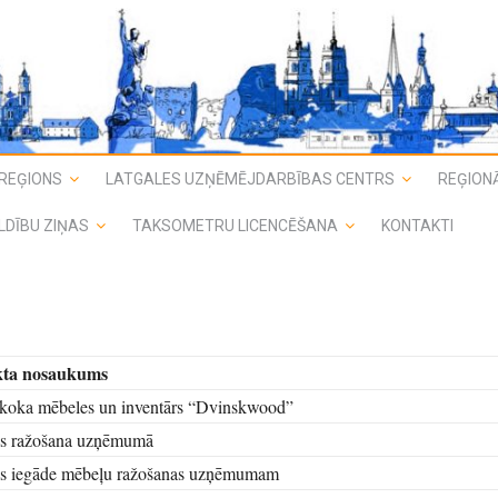
REĢIONS
LATGALES UZŅĒMĒJDARBĪBAS CENTRS
REĢIONĀ
LDĪBU ZIŅAS
TAKSOMETRU LICENCĒŠANA
KONTAKTI
kta nosaukums
koka mēbeles un inventārs “Dvinskwood”
as ražošana uzņēmumā
as iegāde mēbeļu ražošanas uzņēmumam