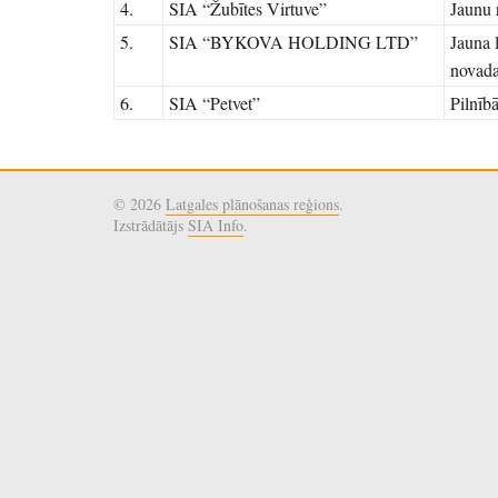
4.
SIA “Žubītes Virtuve”
Jaunu 
5.
SIA “BYKOVA HOLDING LTD”
Jauna 
novada
6.
SIA “Petvet”
Pilnībā
© 2026
Latgales plānošanas reģions
.
Izstrādātājs
SIA Info
.