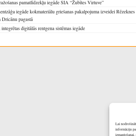
ražošanas pamatlīdzekļu iegāde SIA “Žubītes Virtuve”
lentzāģa iegāde kokmateriālu griešanas pakalpojuma izveidei Rēzeknes
 Dricānu pagastā
 integrētas digitālās rentgena sistēmas iegāde
Lai nodrošināt
informāciju pa
izmantošanai, 