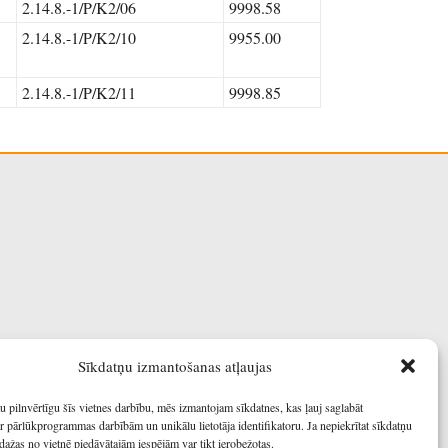
2.14.8.-1/P/K2/06
9998.58
2.14.8.-1/P/K2/10
9955.00
2.14.8.-1/P/K2/11
9998.85
Sīkdatņu izmantošanas atļaujas
u pilnvērtīgu šīs vietnes darbību, mēs izmantojam sīkdatnes, kas ļauj saglabāt
r pārlūkprogrammas darbībām un unikālu lietotāja identifikatoru. Ja nepiekrītat sīkdatņu
dažas no vietnē piedāvātajām iespējām var tikt ierobežotas.