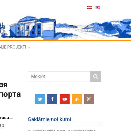
LIE PROJEKTI
ая
порта
тика –
Gaidāmie notikumi
а в