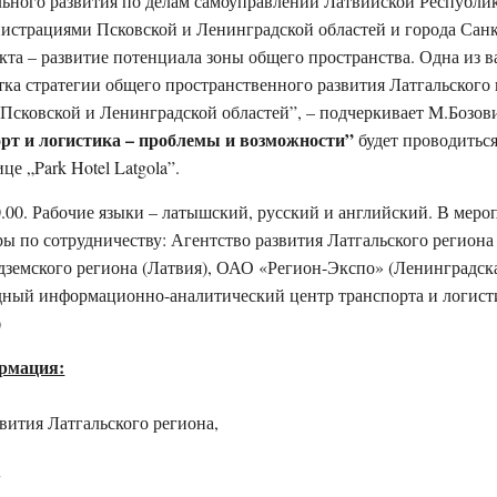
ьного развития по делам самоуправлений Латвийской Республик
нистрациями Псковской и Ленинградской областей и города Санк
екта – развитие потенциала зоны общего пространства. Одна из
отка стратегии общего пространственного развития Латгальского
 Псковской и Ленинградской областей”, – подчеркивает M.Бозов
рт и логистика – проблемы и возможности”
будет проводиться
е „Park Hotel Latgola”.
.00. Рабочие языки – латышский, русский и английский. В меро
ы по сотрудничеству: Агентство развития Латгальского региона
дземского региона (Латвия), ОАО «Регион-Экспо» (Ленинградск
адный информационно-аналитический центр транспорта и логис
)
рмация:
вития Латгальского региона,
v