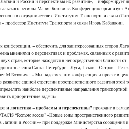
Латвии и России и перспективы их развития», – информирует д
тгальского региона Марис Бозовичс. Конференцию организует А
региона в сотрудничестве с Институтом Транспорта и связи (Лат
 – профессор Института Транспорта и связи Игорь Кабашкин.
ач конференции, – обеспечить для заинтересованных сторон Лат
мена мнениями о перспективах и проблемах, связанных с развит
двух стран, которые находятся в непосредственной близости от
ного значения Санкт-Петербург – Луга, Псков – Остров – Резек
ет M.Бозовичс. – Мы надеемся, что конференция и проект в цел
в развитие единой стратегии пространственного развития этой 
т определить наиболее перспективные направления транспортной
авить приоритетные задачи».
рт и логистика – проблемы и перспективы”
проходит в рамка
ACIS “Remote access” «Новые зоны пространственного развити
в Латвии и России»» при поддержке Министерства сообщения и