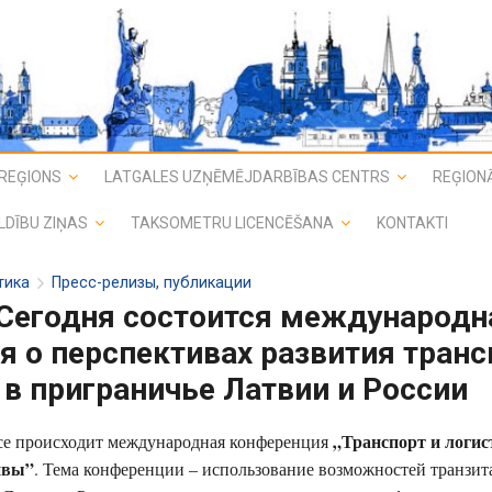
REĢIONS
LATGALES UZŅĒMĒJDARBĪBAS CENTRS
REĢIONĀ
LDĪBU ZIŅAS
TAKSOMETRU LICENCĒŠANA
KONTAKTI
тика
Пресс-релизы, публикации
 Сегодня состоится международн
 о перспективах развития транс
 в приграничье Латвии и России
„Транспорт и логис
се происходит международная конференция
ивы”
. Тема конференции – использование возможностей транзит