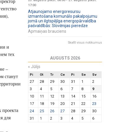
иректор
23. augusts plkst. 08:00
-
27. augusts plkst.
17:00
гентство
Atjaunojamo energoresursu
вия),
izmantošana komunālo pakalpojumu
jomā un ilgtspējīga energopārvaldība
pašvaldībās: Slovēnijas pieredze
Apmaiņas brauciens
Skatīt visus notikumus
вии и
ием тех
AUGUSTS 2026
«
Jūlijs
не –
Pi
Ot
Tr
Ce
Pi
Se
Sv
ом станут
27
28
29
30
31
1
2
территории
3
4
5
6
7
8
9
10
11
12
13
14
15
16
17
18
19
20
21
22
23
х проекта
24
25
26
27
28
29
30
я для
31
1
2
3
4
5
6