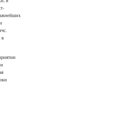
и, в
т-
 важнейших
 и
ичс.
 в
приятии
 и
ая
тики