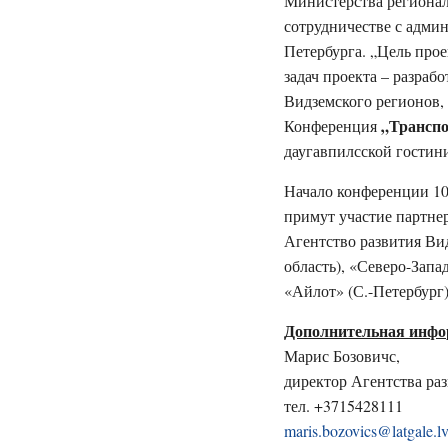
Министерства регионал
сотрудничестве с адми
Петербурга. „Цель про
задач проекта – разраб
Видземского регионов,
„Транспо
Конференция
даугавпилсской гостиниц
Начало конференции 10
примут участие партнер
Агентство развития Ви
область), «Северо-Зап
«Айлот» (С.-Петербург
Дополнительная инфо
Марис Бозовичс,
директор Агентства раз
тел. +3715428111
maris.bozovics@latgale.l