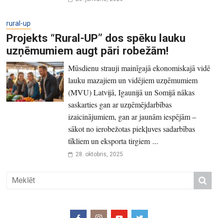
rural-up
Projekts “Rural-UP” dos spēku lauku
uzņēmumiem augt pāri robežām!
Mūsdienu strauji mainīgajā ekonomiskajā vidē
lauku mazajiem un vidējiem uzņēmumiem
(MVU) Latvijā, Igaunijā un Somijā nākas
saskarties gan ar uzņēmējdarbības
izaicinājumiem, gan ar jaunām iespējām –
sākot no ierobežotas piekļuves sadarbības
tīkliem un eksporta tirgiem ...
28. oktobris, 2025