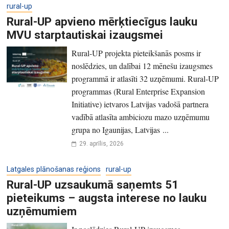
rural-up
Rural-UP apvieno mērķtiecīgus lauku
MVU starptautiskai izaugsmei
Rural-UP projekta pieteikšanās posms ir
noslēdzies, un dalībai 12 mēnešu izaugsmes
programmā ir atlasīti 32 uzņēmumi. Rural-UP
programmas (Rural Enterprise Expansion
Initiative) ietvaros Latvijas vadošā partnera
vadībā atlasīta ambiciozu mazo uzņēmumu
grupa no Igaunijas, Latvijas ...
29. aprīlis, 2026
Latgales plānošanas reģions
rural-up
Rural-UP uzsaukumā saņemts 51
pieteikums – augsta interese no lauku
uzņēmumiem