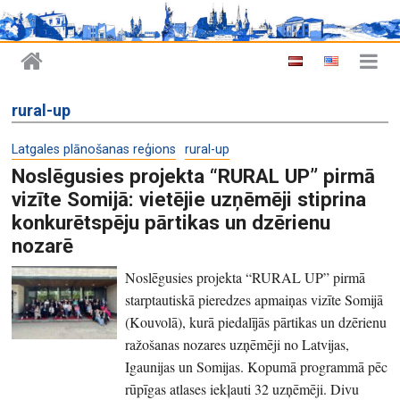
rural-up
Latgales plānošanas reģions
rural-up
Noslēgusies projekta “RURAL UP” pirmā
vizīte Somijā: vietējie uzņēmēji stiprina
konkurētspēju pārtikas un dzērienu
nozarē
Noslēgusies projekta “RURAL UP” pirmā
starptautiskā pieredzes apmaiņas vizīte Somijā
(Kouvolā), kurā piedalījās pārtikas un dzērienu
ražošanas nozares uzņēmēji no Latvijas,
Igaunijas un Somijas. Kopumā programmā pēc
rūpīgas atlases iekļauti 32 uzņēmēji. Divu