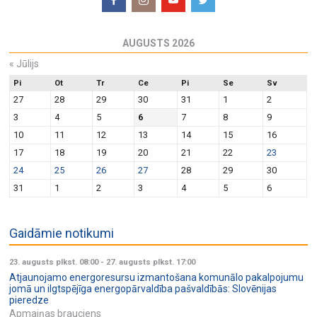
AUGUSTS 2026
«
Jūlijs
Pi
Ot
Tr
Ce
Pi
Se
Sv
27
28
29
30
31
1
2
3
4
5
6
7
8
9
10
11
12
13
14
15
16
17
18
19
20
21
22
23
24
25
26
27
28
29
30
31
1
2
3
4
5
6
Gaidāmie notikumi
23. augusts plkst. 08:00
-
27. augusts plkst. 17:00
Atjaunojamo energoresursu izmantošana komunālo pakalpojumu
jomā un ilgtspējīga energopārvaldība pašvaldībās: Slovēnijas
pieredze
Apmaiņas brauciens