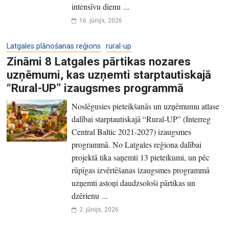
intensīvu dienu ...
16. jūnijs, 2026
Latgales plānošanas reģions
rural-up
Zināmi 8 Latgales pārtikas nozares
uzņēmumi, kas uzņemti starptautiskajā
“Rural-UP” izaugsmes programmā
Noslēgusies pieteikšanās un uzņēmumu atlase
dalībai starptautiskajā “Rural-UP” (Interreg
Central Baltic 2021-2027) izaugsmes
programmā. No Latgales reģiona dalībai
projektā tika saņemti 13 pieteikumi, un pēc
rūpīgas izvērtēšanas izaugsmes programmā
uzņemti astoņi daudzsološi pārtikas un
dzērienu ...
2. jūnijs, 2026