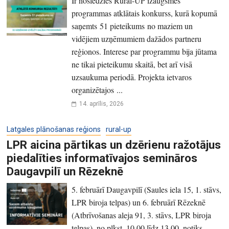
Ir noslēdzies Rural-UP izaugsmes
programmas atklātais konkurss, kurā kopumā
saņemts 51 pieteikums no maziem un
vidējiem uzņēmumiem dažādos partneru
reģionos. Interese par programmu bija jūtama
ne tikai pieteikumu skaitā, bet arī visā
uzsaukuma periodā. Projekta ietvaros
organizētajos ...
14. aprīlis, 2026
Latgales plānošanas reģions
rural-up
LPR aicina pārtikas un dzērienu ražotājus
piedalīties informatīvajos semināros
Daugavpilī un Rēzeknē
5. februārī Daugavpilī (Saules iela 15, 1. stāvs,
LPR biroja telpas) un 6. februārī Rēzeknē
(Atbrīvošanas aleja 91, 3. stāvs, LPR biroja
telpas), no plkst. 10.00 līdz 13.00, notiks