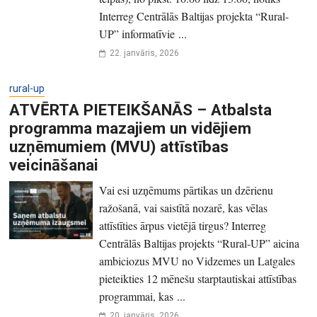
Interreg Centrālās Baltijas projekta “Rural-
UP” informatīvie ...
22. janvāris, 2026
rural-up
ATVĒRTA PIETEIKŠANĀS – Atbalsta
programma mazajiem un vidējiem
uzņēmumiem (MVU) attīstības
veicināšanai
Vai esi uzņēmums pārtikas un dzērienu
ražošanā, vai saistītā nozarē, kas vēlas
attīstīties ārpus vietējā tirgus? Interreg
Centrālās Baltijas projekts “Rural-UP” aicina
ambiciozus MVU no Vidzemes un Latgales
pieteikties 12 mēnešu starptautiskai attīstības
programmai, kas ...
20. janvāris, 2026