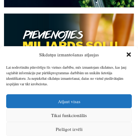
Sīkdatņu izmantošanas atļaujas
Lai nodrošinātu pilnvērtīgu šīs vietnes darbību, mēs izmantojam sīkdatnes, kas ļauj
saglabāt informāciju par pārlūkprogrammas darbībām un unikālu lietotāja
identifikatoru. Ja nepiekrītat sīkdatņu izmantošanai, dažas no vietnē piedāvātajām
iespējām var tikt ierobežotas.
Atļaut visas
Tikai funkcionālās
© 2026
Latgales plānošanas reģions
.
Pielāgot izvēli
Izstrādātājs
SIA Info
.