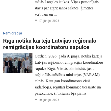
mājās Latgales laukos. Viņas personīgais
stāsts par atgriešanos saknēs, ģimenes
vērtībām un ...
17. jūnijs, 2026
Remigrācija
Rīgā notika kārtējā Latvijas reģionālo
remigrācijas koordinatoru sapulce
Otrdien, 2026. gada 9. jūnijā, notika kārtējā
Latvijas reģionālo remigrācijas koordinatoru
sapulce Rīgā, Viedās administrācijas un
reģionālās attīstības ministrijas (VARAM)
telpās. Kaut gan koordinatores cieši
sadarbojas, regulāri komunicē tiešsaistē un
pasākumos, šī tikšanās bija pirmā ...
10. jūnijs, 2026