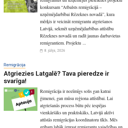
konkursam “Atbalsts remigrācijā –
uzņēmējdarbībai Rēzeknes novadā”, kura
mērķis ir veicināt remigrantu atgriešanos
Latvijā, sekmēt uzņēmējdarbības attīstību
Rēzeknes novadā un radīt jaunas darbavietas
remigrantiem. Projektu ...
8. jūlijs, 2026
Remigrācija
Atgriezies Latgalē? Tava pieredze ir
svarīga!
Remigrācija ir nozīmīgs solis gan katrai
ģimenei, gan mūsu reģiona attīstībai. Lai
atgriešanās process būtu pēc iespējas
vienkāršāks un praktiskāks, Latvijā aktīvi
attīstās remigrācijas koordinatoru tīkls. Mēs
gribam labāk izprast remigrantu vajadzības un