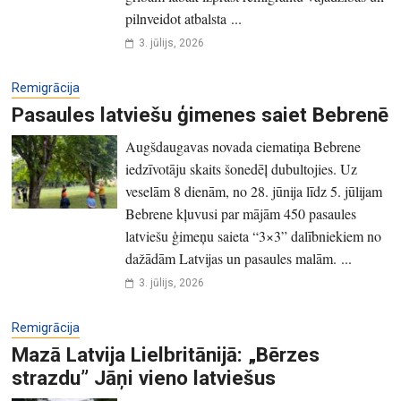
pilnveidot atbalsta ...
3. jūlijs, 2026
Remigrācija
Pasaules latviešu ģimenes saiet Bebrenē
Augšdaugavas novada ciematiņa Bebrene
iedzīvotāju skaits šonedēļ dubultojies. Uz
veselām 8 dienām, no 28. jūnija līdz 5. jūlijam
Bebrene kļuvusi par mājām 450 pasaules
latviešu ģimeņu saieta “3×3” dalībniekiem no
dažādām Latvijas un pasaules malām. ...
3. jūlijs, 2026
Remigrācija
Mazā Latvija Lielbritānijā: „Bērzes
strazdu” Jāņi vieno latviešus