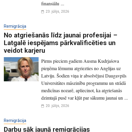
finansiālu ...
23. jūlijs, 2026
Remigrācija
No atgriešanās līdz jaunai profesijai –
Latgalē iespējams pārkvalificēties un
veidot karjeru
Pirms pieciem gadiem Ausma Kudrjašova
pieņēma lēmumu atgriezties no Anglijas uz
Latviju. Šodien viņa ir absolvējusi Daugavpils
Universitātes māszinību programmu un strādā
medicīnas nozarē, apliecinot, ka atgriešanās
dzimtajā pusē var kļūt par sākumu jaunai un ...
20. jūlijs, 2026
Remigrācija
Darbu sāk jaunā remigrācijas