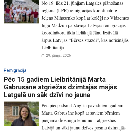
No 19. līdz 21. jūnijam Latgales plānošanas
reģiona (LPR) remigrācijas koordinatore
Jeļena Mihasenko kopā ar kolēģi no Vidzemes
Ingu Madžuli pārstāvēja Latvijas remigrācijas
koordinātoru tīklu lielākajā Jāņu festivālā
ārpus Latvijas “Bērzes strazdi”, kas norisinājās
Lielbritānijā ...
29. jūnijs, 2026
Remigrācija
Pēc 15 gadiem Lielbritānijā Marta
Gabrusāne atgriežas dzimtajās mājās
Latgalē un sāk dzīvi no jauna
Pēc piecpadsmit Anglijā pavadītiem gadiem
Marta Gabrusāne kopā ar saviem bērniem
pieņēma drosmīgu lēmumu – atgriezties
Latvijā un sākt jaunu dzīves posmu dzimtajās