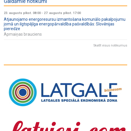
Gaidāmie notikumi
23. augusts plkst. 08:00
-
27. augusts plkst. 17:00
Atjaunojamo energoresursu izmantošana komunālo pakalpojumu
jomā un ilgtspējīga energopārvaldība pašvaldībās: Slovēnijas
pieredze
Apmaiņas brauciens
Skatīt visus notikumus