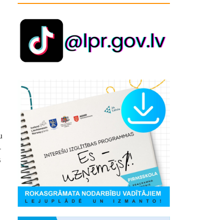
u
–
3