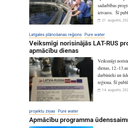
sadarbības prog
ietvaros. Šī publi
21. augusts, 20
Latgales plānošanas reģions
Pure water
Veiksmīgi norisinājās LAT-RUS pr
apmācību dienas
Veiksmīgi noris
dienas, 12.-13.a
darbinieki un ūd
reģiona. Šī publi
14. augusts, 20
projektu ziņas
Pure water
Apmācību programma ūdenssaimn