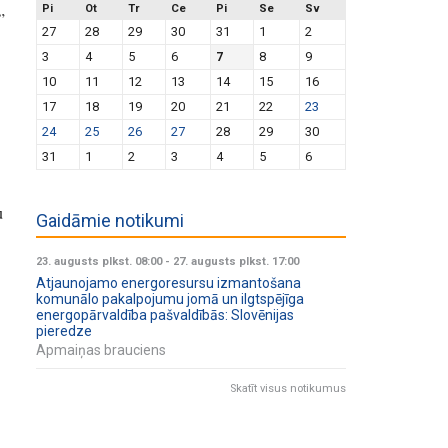
Pi
Ot
Tr
Ce
Pi
Se
Sv
”
27
28
29
30
31
1
2
3
4
5
6
7
8
9
10
11
12
13
14
15
16
17
18
19
20
21
22
23
24
25
26
27
28
29
30
31
1
2
3
4
5
6
u
Gaidāmie notikumi
23. augusts plkst. 08:00
-
27. augusts plkst. 17:00
Atjaunojamo energoresursu izmantošana
komunālo pakalpojumu jomā un ilgtspējīga
energopārvaldība pašvaldībās: Slovēnijas
pieredze
Apmaiņas brauciens
Skatīt visus notikumus