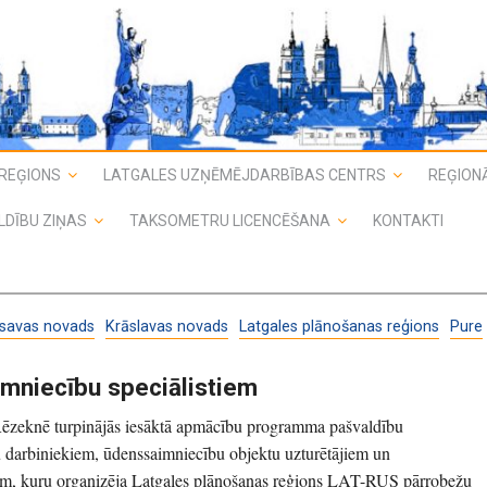
REĢIONS
LATGALES UZŅĒMĒJDARBĪBAS CENTRS
REĢIONĀ
LDĪBU ZIŅAS
TAKSOMETRU LICENCĒŠANA
KONTAKTI
savas novads
Krāslavas novads
Latgales plānošanas reģions
Pure
mniecību speciālistiem
Rēzeknē turpinājās iesāktā apmācību programma pašvaldību
u darbiniekiem, ūdenssaimniecību objektu uzturētājiem un
em, kuru organizēja Latgales plānošanas reģions LAT-RUS pārrobežu