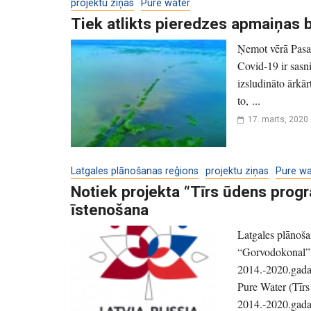
projektu ziņas
Pure water
Tiek atlikts pieredzes apmaiņas 
Ņemot vērā Pasau
Covid‑19 ir sasn
izsludināto ārkār
to, ...
17. marts, 2020
Latgales plānošanas reģions
projektu ziņas
Pure wa
Notiek projekta “Tīrs ūdens pro
īstenošana
Latgales plānoša
“Gorvodokonal” 
2014.-2020.gada
Pure Water (Tīrs
2014.-2020.gadam 