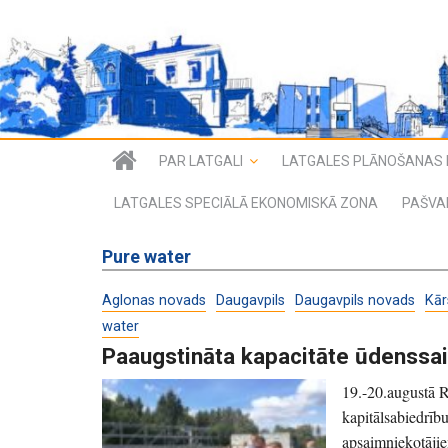
PAR LATGALI
LATGALES PLĀNOŠANAS 
LATGALES SPECIĀLĀ EKONOMISKĀ ZONA
PAŠVA
Pure water
Aglonas novads
Daugavpils
Daugavpils novads
Kār
water
Paaugstināta kapacitāte ūdenssai
19.-20.augustā 
kapitālsabiedrīb
apsaimniekotāji