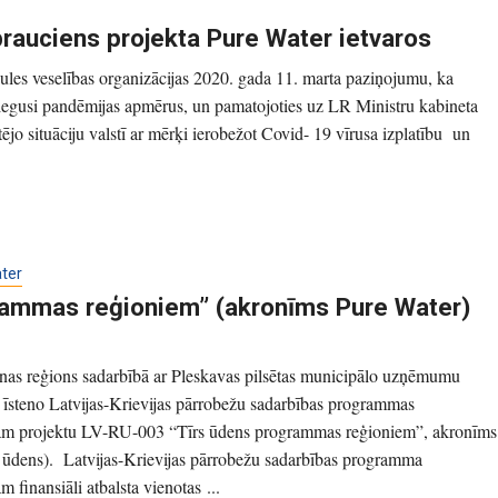
brauciens projekta Pure Water ietvaros
les veselības organizācijas 2020. gada 11. marta paziņojumu, ka
iegusi pandēmijas apmērus, un pamatojoties uz LR Ministru kabineta
tējo situāciju valstī ar mērķi ierobežot Covid- 19 vīrusa izplatību un
ter
grammas reģioniem” (akronīms Pure Water)
nas reģions sadarbībā ar Pleskavas pilsētas municipālo uzņēmumu
īsteno Latvijas-Krievijas pārrobežu sadarbības programmas
m projektu LV-RU-003 “Tīrs ūdens programmas reģioniem”, akronīms
 ūdens). Latvijas-Krievijas pārrobežu sadarbības programma
finansiāli atbalsta vienotas ...