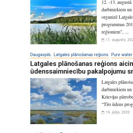
12. -13. augustā
darbiniekiem un 
organizē Latgale
programmas 201
reģioniem”, ...
11. augusts, 20
Daugavpils
Latgales plānošanas reģions
Pure water
Latgales plānošanas reģions aici
ūdenssaimniecību pakalpojumu s
Latgales plānoša
darbiniekiem un 
Krievijas pārro
“Tīrs ūdens prog
16. jūlijs, 2020