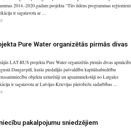
rammas 2014.-2020.gadam projekta “Tīrs ūdens programmas reģioniem
kācija ir sagatavota ar ...
20
ojekta Pure Water organizētās pirmās divas
inājās LAT-RUS projekta Pure Water organizētās pirmās divas apmācīb
ugustā Daugavpilī, kurās piedalījās pašvaldību kapitālsabiedrību
enssaimniecību objektu uzturētāji un apsaimniekotāji no Latgales
kācija ir sagatavota ar Latvijas-Krievijas pārrobežu sadarbības ...
20
iecību pakalpojumu sniedzējiem