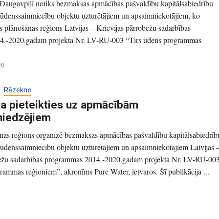
 Daugavpilī notiks bezmaksas apmācības pašvaldību kapitālsabiedrību
ūdenssaimniecību objektu uzturētājiem un apsaimniekotājiem, ko
s plānošanas reģions Latvijas – Krievijas pārrobežu sadarbības
4.-2020.gadam projekta Nr. LV-RU-003 “Tīrs ūdens programmas
20
Rēzekne
na pieteikties uz apmācībām
niedzējiem
nas reģions organizē bezmaksas apmācības pašvaldību kapitālsabiedrīb
ūdenssaimniecību objektu uzturētājiem un apsaimniekotājiem Latvijas 
bežu sadarbības programmas 2014.-2020.gadam projekta Nr. LV-RU-00
rammas reģioniem”, akronīms Pure Water, ietvaros. Šī publikācija ...