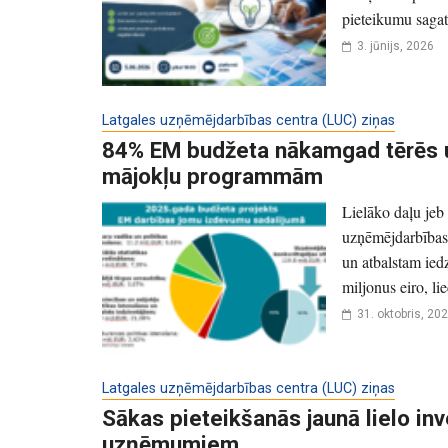
pieteikumu sagata
3. jūnijs, 2026
Latgales uzņēmējdarbības centra (LUC) ziņas
84% EM budžeta nākamgad tērēs u
mājokļu programmām
Lielāko daļu jeb
uzņēmējdarbības 
un atbalstam ied
miljonus eiro, li
31. oktobris, 20
Latgales uzņēmējdarbības centra (LUC) ziņas
Sākas pieteikšanās jaunā lielo in
uzņēmumiem