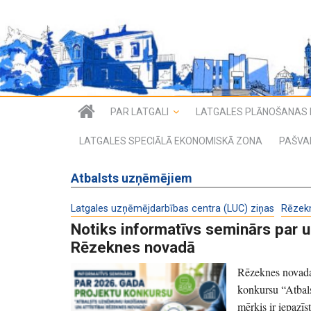
PAR LATGALI
LATGALES PLĀNOŠANAS 
LATGALES SPECIĀLĀ EKONOMISKĀ ZONA
PAŠVA
Atbalsts uzņēmējiem
Latgales uzņēmējdarbības centra (LUC) ziņas
Rēzek
Notiks informatīvs seminārs par 
Rēzeknes novadā
Rēzeknes novada 
konkursu “Atbal
mērķis ir iepazīs