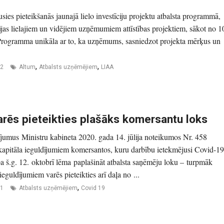
ies pieteikšanās jaunajā lielo investīciju projektu atbalsta programmā,
jas lielajiem un vidējiem uzņēmumiem attīstības projektiem, sākot no 1
Programma unikāla ar to, ka uzņēmums, sasniedzot projekta mērķus un
,
,
22
Altum
Atbalsts uzņēmējiem
LIAA
arēs pieteikties plašāks komersantu loks
ījumus Ministru kabineta 2020. gada 14. jūlija noteikumos Nr. 458
apitāla ieguldījumiem komersantos, kuru darbību ietekmējusi Covid-19
ība š.g. 12. oktobrī lēma paplašināt atbalsta saņēmēju loku – turpmāk
ieguldījumiem varēs pieteikties arī daļa no ...
,
21
Atbalsts uzņēmējiem
Covid 19