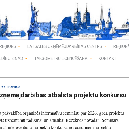
REĢIONS
LATGALES UZŅĒMĒJDARBĪBAS CENTRS
REĢIONĀ
LDĪBU ZIŅAS
TAKSOMETRU LICENCĒŠANA
KONTAKTI
nes novads
uzņēmējdarbības atbalsta projektu konkursu
pašvaldība organizēs informatīvu semināru par 2026. gada projektu
sts uzņēmumu radīšanai un attīstībai Rēzeknes novadā”. Semināra
tināt interesentus ar projektu konkursa nosacījumiem, projektu