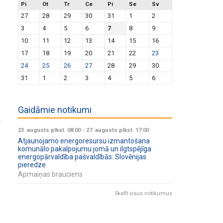
Pi
Ot
Tr
Ce
Pi
Se
Sv
27
28
29
30
31
1
2
3
4
5
6
7
8
9
10
11
12
13
14
15
16
17
18
19
20
21
22
23
24
25
26
27
28
29
30
31
1
2
3
4
5
6
Gaidāmie notikumi
i
23. augusts plkst. 08:00
-
27. augusts plkst. 17:00
Atjaunojamo energoresursu izmantošana
komunālo pakalpojumu jomā un ilgtspējīga
energopārvaldība pašvaldībās: Slovēnijas
pieredze
Apmaiņas brauciens
Skatīt visus notikumus