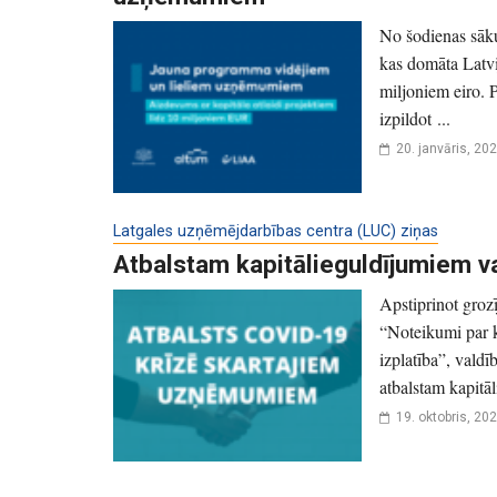
No šodienas sākus
kas domāta Latvi
miljoniem eiro. 
izpildot ...
20. janvāris, 20
Latgales uzņēmējdarbības centra (LUC) ziņas
Atbalstam kapitālieguldījumiem v
Apstiprinot groz
“Noteikumi par k
izplatība”, vald
atbalstam kapitāl
19. oktobris, 20