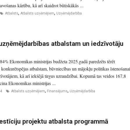
vošanas kārtību, kā arī skaidrot būtiskākās ...
,
,
Atbalsts
Atbalsts uzņēmējiem
Uzņēmējdarbība
zņēmējdarbības atbalstam un iedzīvotāju
 84% Ekonomikas ministrijas budžeta 2025.gadā paredzēts tērēt
konkurētspējas atbalstam, būvniecības un mājokļu politikas īstenošana
zīvotājiem, kā arī iekšējā tirgus uzraudzībai. Kopumā tas veidos 167,8
ecina Ekonomikas ministrijas ...
,
,
24
Atbalsts uzņēmējiem
Finansējums
Uzņēmējdarbība
vestīciju projektu atbalsta programmā