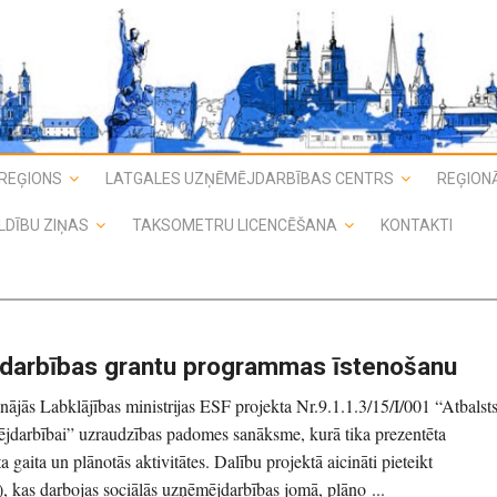
REĢIONS
LATGALES UZŅĒMĒJDARBĪBAS CENTRS
REĢIONĀ
LDĪBU ZIŅAS
TAKSOMETRU LICENCĒŠANA
KONTAKTI
ējdarbības grantu programmas īstenošanu
inājās Labklājības ministrijas ESF projekta Nr.9.1.1.3/15/I/001 “Atbalst
ējdarbībai” uzraudzības padomes sanāksme, kurā tika prezentēta
ta gaita un plānotās aktivitātes. Dalību projektā aicināti pieteikt
, kas darbojas sociālās uzņēmējdarbības jomā, plāno ...