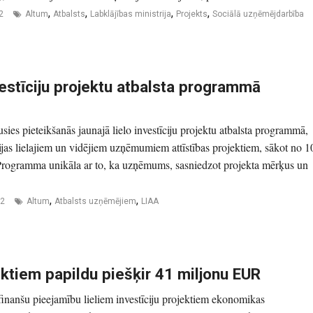
,
,
,
,
2
Altum
Atbalsts
Labklājības ministrija
Projekts
Sociālā uzņēmējdarbība
vestīciju projektu atbalsta programmā
ies pieteikšanās jaunajā lielo investīciju projektu atbalsta programmā,
jas lielajiem un vidējiem uzņēmumiem attīstības projektiem, sākot no 1
Programma unikāla ar to, ka uzņēmums, sasniedzot projekta mērķus un
,
,
22
Altum
Atbalsts uzņēmējiem
LIAA
ektiem papildu piešķir 41 miljonu EUR
finanšu pieejamību lieliem investīciju projektiem ekonomikas