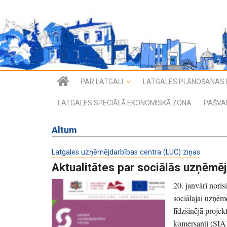
PAR LATGALI
LATGALES PLĀNOŠANAS 
LATGALES SPECIĀLĀ EKONOMISKĀ ZONA
PAŠVA
Altum
Latgales uzņēmējdarbības centra (LUC) ziņas
Aktualitātes par sociālās uzņēm
20. janvārī noris
sociālajai uzņēm
līdzšinējā projek
komersanti (SIA)