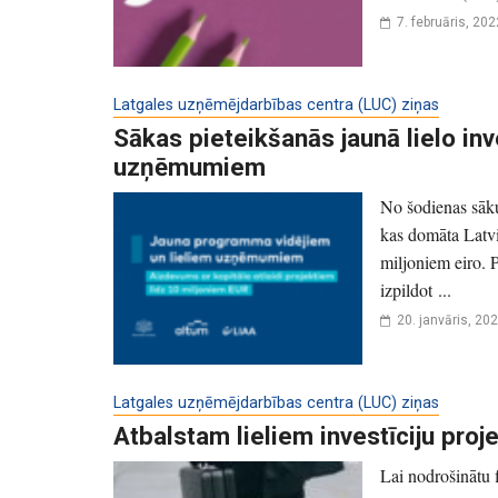
7. februāris, 202
Latgales uzņēmējdarbības centra (LUC) ziņas
Sākas pieteikšanās jaunā lielo in
uzņēmumiem
No šodienas sākus
kas domāta Latvi
miljoniem eiro. 
izpildot ...
20. janvāris, 20
Latgales uzņēmējdarbības centra (LUC) ziņas
Atbalstam lieliem investīciju proj
Lai nodrošinātu 