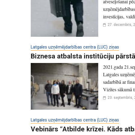
atveseļošanai pēc
uzņēmējdarbības 
investīcijas, val
27. decembris, 
Latgales uzņēmējdarbības centra (LUC) ziņas
Biznesa atbalsta institūciju pārs
2021.gada 21.se
Latgales uzņēmēj
sadarbībā ar fin
Vizītes sākumā t
23. septembris,
Latgales uzņēmējdarbības centra (LUC) ziņas
Vebinārs “Atbilde krīzei. Kāds a