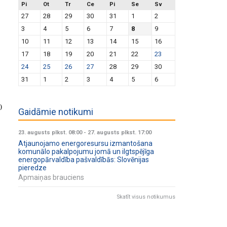
Pi
Ot
Tr
Ce
Pi
Se
Sv
27
28
29
30
31
1
2
3
4
5
6
7
8
9
10
11
12
13
14
15
16
17
18
19
20
21
22
23
24
25
26
27
28
29
30
31
1
2
3
4
5
6
0
Gaidāmie notikumi
23. augusts plkst. 08:00
-
27. augusts plkst. 17:00
Atjaunojamo energoresursu izmantošana
komunālo pakalpojumu jomā un ilgtspējīga
energopārvaldība pašvaldībās: Slovēnijas
pieredze
Apmaiņas brauciens
Skatīt visus notikumus