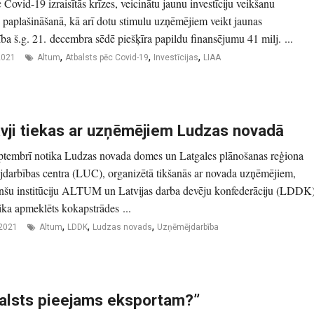
 Covid-19 izraisītās krīzes, veicinātu jaunu investīciju veikšanu
paplašināšanā, kā arī dotu stimulu uzņēmējiem veikt jaunas
dība š.g. 21. decembra sēdē piešķīra papildu finansējumu 41 milj. ...
,
,
,
2021
Altum
Atbalsts pēc Covid-19
Investīcijas
LIAA
tāvji tiekas ar uzņēmējiem Ludzas novadā
ptembrī notika Ludzas novada domes un Latgales plānošanas reģiona
darbības centra (LUC), organizētā tikšanās ar novada uzņēmējiem,
anšu institūciju ALTUM un Latvijas darba devēju konfederāciju (LDDK)
ika apmeklēts kokapstrādes ...
,
,
,
 2021
Altum
LDDK
Ludzas novads
Uzņēmējdarbība
tbalsts pieejams eksportam?”