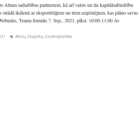
s Altum sadarbības partneriem, kā arī valsts un tās kapitālsabiedrību
s strādā ikdienā ar eksportētājiem un tiem uzņēmējiem, kas plāno savus
 Webinārs, Teams formāts 7. Sep., 2021, plkst. 10:00-11:00 Ar
,
,
2021
Altum
Eksports
Uzņēmējdarbība