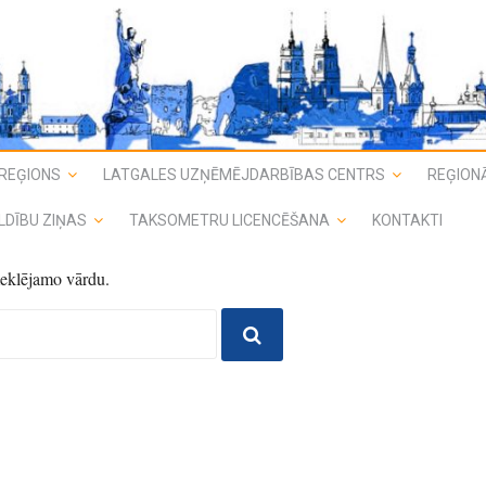
REĢIONS
LATGALES UZŅĒMĒJDARBĪBAS CENTRS
REĢIONĀ
LDĪBU ZIŅAS
TAKSOMETRU LICENCĒŠANA
KONTAKTI
 meklējamo vārdu.