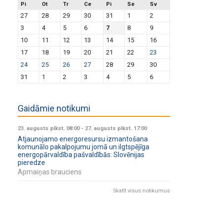
Pi
Ot
Tr
Ce
Pi
Se
Sv
27
28
29
30
31
1
2
3
4
5
6
7
8
9
10
11
12
13
14
15
16
17
18
19
20
21
22
23
24
25
26
27
28
29
30
31
1
2
3
4
5
6
Gaidāmie notikumi
23. augusts plkst. 08:00
-
27. augusts plkst. 17:00
Atjaunojamo energoresursu izmantošana
komunālo pakalpojumu jomā un ilgtspējīga
energopārvaldība pašvaldībās: Slovēnijas
pieredze
Apmaiņas brauciens
Skatīt visus notikumus