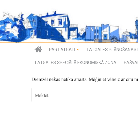
PAR LATGALI
LATGALES PLĀNOŠANAS 
LATGALES SPECIĀLĀ EKONOMISKĀ ZONA
PAŠVA
Diemžēl nekas netika atrasts. Mēģiniet vēlreiz ar citu