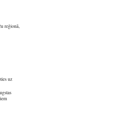
ežu reģionā,
ties uz
augstas
jiem