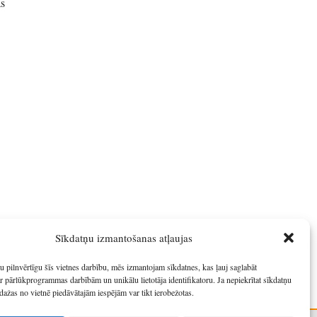
ās
Sīkdatņu izmantošanas atļaujas
Savienības
u pilnvērtīgu šīs vietnes darbību, mēs izmantojam sīkdatnes, kas ļauj saglabāt
r pārlūkprogrammas darbībām un unikālu lietotāja identifikatoru. Ja nepiekrītat sīkdatņu
dažas no vietnē piedāvātajām iespējām var tikt ierobežotas.