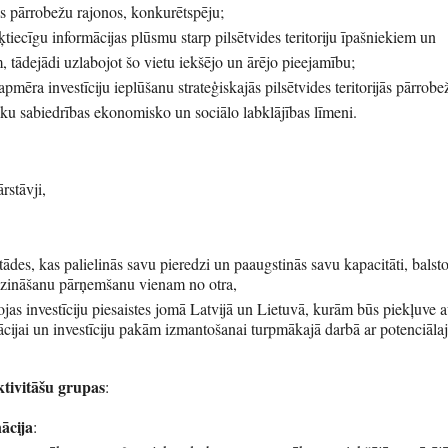
s pārrobežu rajonos, konkurētspēju;
ķtiecīgu informācijas plūsmu starp pilsētvides teritoriju īpašniekiem un
, tādejādi uzlabojot šo vietu iekšējo un ārējo pieejamību;
apmēra investīciju ieplūšanu strateģiskajās pilsētvides teritorijās pārrob
āku sabiedrības ekonomisko un sociālo labklājības līmeni.
rstāvji,
,
tādes, kas palielinās savu pieredzi un paaugstinās savu kapacitāti, balsto
 zināšanu pārņemšanu vienam no otra,
bojas investīciju piesaistes jomā Latvijā un Lietuvā, kurām būs piekļuve 
cijai un investīciju pakām izmantošanai turpmākajā darbā ar potenciāla
ktivitāšu grupas
:
ācija
: