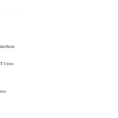
 pārrobežu
LT Cross-
rss)