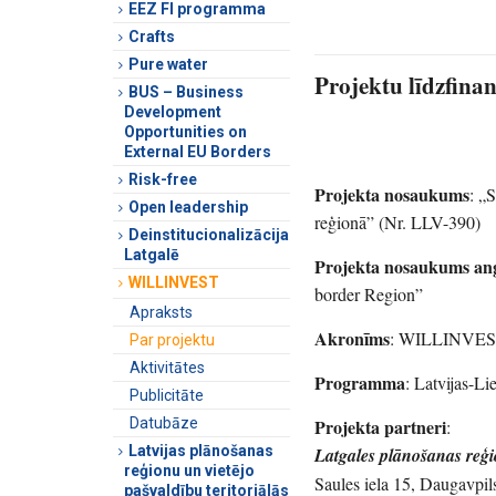
EEZ FI programma
Crafts
Pure water
Projektu līdzfinan
BUS – Business
Development
Opportunities on
External EU Borders
Risk-free
Projekta nosaukums
: „S
Open leadership
reģionā” (Nr. LLV-390)
Deinstitucionalizācija
Latgalē
Projekta nosaukums an
WILLINVEST
border Region”
Apraksts
Akronīms
: WILLINVE
Par projektu
Aktivitātes
Programma
: Latvijas-L
Publicitāte
Projekta partneri
Datubāze
:
Latvijas plānošanas
Latgales plānošanas reģi
reģionu un vietējo
Saules iela 15, Daugavpil
pašvaldību teritoriālās