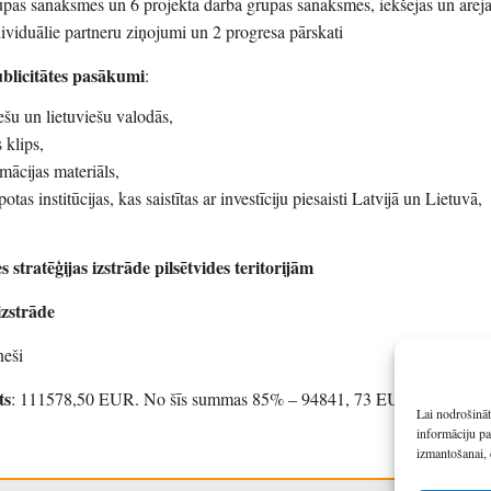
upas sanāksmes un 6 projekta darba grupas sanāksmes, iekšējās un ārēj
ividuālie partneru ziņojumi un 2 progresa pārskati
blicitātes pasākumi
:
iešu un lietuviešu valodās,
 klips,
imācijas materiāls,
tas institūcijas, kas saistītas ar investīciju piesaisti Latvijā un Lietuvā,
s stratēģijas izstrāde pilsētvides teritorijām
izstrāde
neši
ts
: 111578,50 EUR. No šīs summas 85% – 94841, 73 EUR ir Eiropas 
Lai nodrošināt
informāciju pa
izmantošanai, 