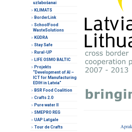
uzlabošanai
KLIMATS
BorderLink
SchoolFood
WasteSolutions
KŪDRA
Stay Safe
Rural-UP
LIFE OSMO BALTIC
Projekts
“Development of AI –
ICT for Manufacturing
EDIH in Latvia”
BSR Food Coalition
Crafts 2.0
Pure water II
SMEPRO REG
UAP Latgale
Aprak
Tour de Crafts