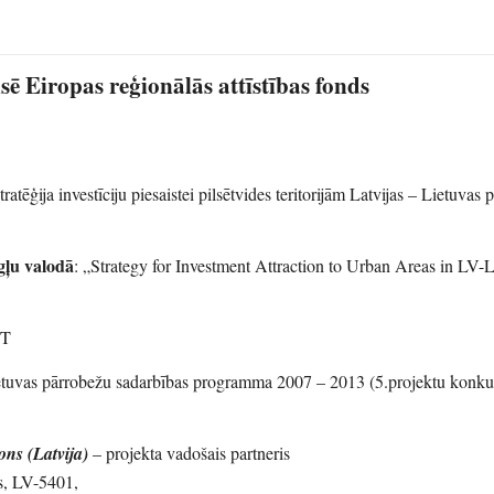
sē Eiropas reģionālās attīstības fonds
tratēģija investīciju piesaistei pilsētvides teritorijām Latvijas – Lietuvas
gļu valodā
: „Strategy for Investment Attraction to Urban Areas in LV-
ST
ietuvas pārrobežu sadarbības programma 2007 – 2013 (5.projektu konku
ons (Latvija)
– projekta vadošais partneris
s, LV-5401,