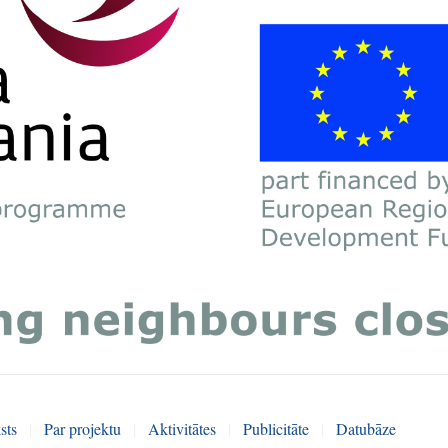
sts
|
Par projektu
|
Aktivitātes
|
Publicitāte
|
Datubāze