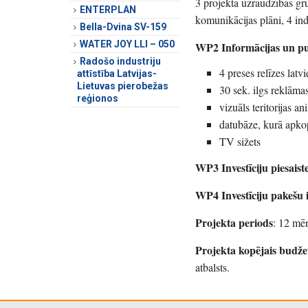
3 projekta uzraudzības gr
ENTERPLAN
komunikācijas plāni, 4 ind
Bella-Dvina SV-159
WATER JOY LLI – 050
WP2 Informācijas un pu
Radošo industriju
4 preses relīzes latv
attīstība Latvijas-
Lietuvas pierobežas
30 sek. ilgs reklāmas
reģionos
vizuāls teritorijas an
datubāze, kurā apkopo
TV sižets
WP3 Investīciju piesaiste
WP4 Investīciju pakešu 
Projekta periods
: 12 mē
Projekta kopējais budže
atbalsts.