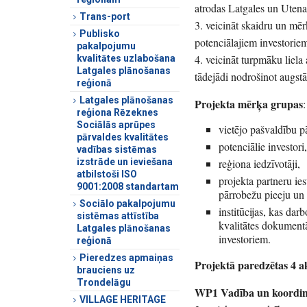
atrodas Latgales un Utena
Trans-port
3. veicināt skaidru un mēr
Publisko
potenciālajiem investoriem
pakalpojumu
4. veicināt turpmāku liela 
kvalitātes uzlabošana
Latgales plānošanas
tādejādi nodrošinot augst
reģionā
Latgales plānošanas
Projekta mērķa grupas
:
reģiona Rēzeknes
Sociālās aprūpes
vietējo pašvaldību pā
pārvaldes kvalitātes
potenciālie investori
vadības sistēmas
reģiona iedzīvotāji,
izstrāde un ieviešana
atbilstoši ISO
projekta partneru ies
9001:2008 standartam
pārrobežu pieeju un
Sociālo pakalpojumu
institūcijas, kas dar
sistēmas attīstība
kvalitātes dokumentā
Latgales plānošanas
investoriem.
reģionā
Pieredzes apmaiņas
Projektā paredzētas 4 a
brauciens uz
Trondelāgu
WP1 Vadība un koordin
VILLAGE HERITAGE