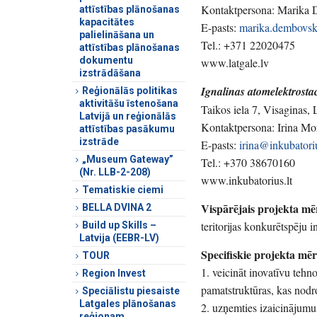
Kontaktpersona: Marika
attīstības plānošanas
kapacitātes
E-pasts:
marika.dembovsk
palielināšana un
Tel.: +371 22020475
attīstības plānošanas
dokumentu
www.latgale.lv
izstrādāšana
Ignalinas atomelektrosta
Reģionālās politikas
aktivitāšu īstenošana
Taikos iela 7, Visaginas,
Latvijā un reģionālās
Kontaktpersona: Irina M
attīstības pasākumu
izstrāde
E-pasts:
irina@inkubatoriu
„Museum Gateway”
Tel.: +370 38670160
(Nr. LLB-2-208)
www.inkubatorius.lt
Tematiskie ciemi
Vispārējais projekta mē
BELLA DVINA 2
teritorijas konkurētspēju i
Build up Skills –
Latvija (EEBR-LV)
Specifiskie projekta mēr
TOUR
1. veicināt inovatīvu tehn
Region Invest
pamatstruktūras, kas nodro
Speciālistu piesaiste
Latgales plānošanas
2. uzņemties izaicinājumus,
reģionam