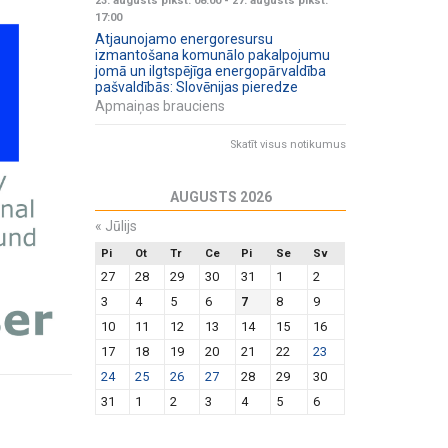
23. augusts plkst. 08:00
-
27. augusts plkst.
17:00
Atjaunojamo energoresursu
izmantošana komunālo pakalpojumu
jomā un ilgtspējīga energopārvaldība
pašvaldībās: Slovēnijas pieredze
Apmaiņas brauciens
Skatīt visus notikumus
AUGUSTS 2026
«
Jūlijs
Pi
Ot
Tr
Ce
Pi
Se
Sv
27
28
29
30
31
1
2
3
4
5
6
7
8
9
10
11
12
13
14
15
16
17
18
19
20
21
22
23
24
25
26
27
28
29
30
31
1
2
3
4
5
6