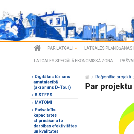
PAR LATGALI
LATGALES PLĀNOŠANAS 
LATGALES SPECIĀLĀ EKONOMISKĀ ZONA
PAŠVA
Digitālais tūrisms
Reģionālie projekti
amatniecībā
Par projektu
(akronīms D-Tour)
BISTEPS
MATOMI
Pašvaldību
kapacitātes
stiprināšana to
darbības efektivitātes
un kvalitātes