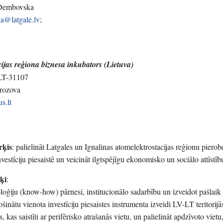
 Dembovska
a@latgale.lv
;
cijas reģiona biznesa inkubators (Lietuva)
 LT-31107
orozova
s.lt
rķis
: palielināt Latgales un Ignalinas atomelektrostacijas reģionu pierob
nvestīciju piesaistē un veicināt ilgtspējīgu ekonomisko un sociālo attīstīb
ķi
:
oloģiju (know-how) pārnesi, institucionālo sadarbību un izveidot pašlaik
šinātu vienota investīciju piesaistes instrumenta izveidi LV-LT teritorijā
 kas saistīti ar perifērisko atrašanās vietu, un palielināt apdzīvoto vietu