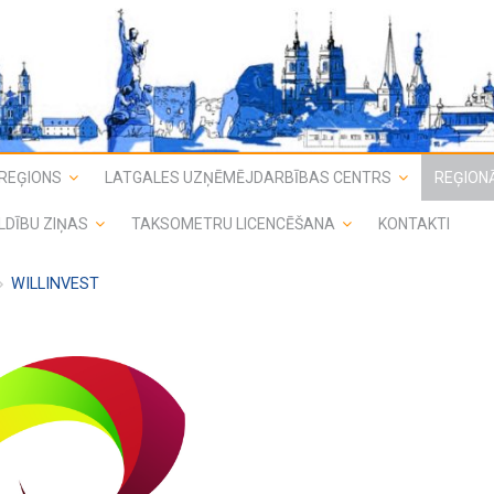
REĢIONS
LATGALES UZŅĒMĒJDARBĪBAS CENTRS
REĢIONĀ
LDĪBU ZIŅAS
TAKSOMETRU LICENCĒŠANA
KONTAKTI
WILLINVEST