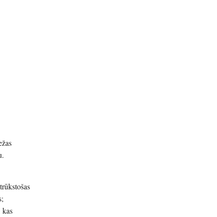
ežas
u.
 trūkstošas
s;
, kas