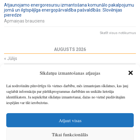
Atjaunojamo energoresursu izmantošana komunālo pakalpojumu
jomā un ilgtspējīga energopārvaldība pašvaldībās: Slovēnijas
pieredze
Apmaiņas brauciens
Skatīt visus notikumus
AUGUSTS 2026
«
Jūlijs
Pi
Ot
Tr
Ce
Pi
Se
Sv
Sīkdatņu izmantošanas atļaujas
27
28
29
30
31
1
2
3
4
5
6
7
8
9
Lai nodrošinātu pilnvērtīgu šīs vietnes darbību, mēs izmantojam sīkdatnes, kas ļauj
10
11
12
13
14
15
16
saglabāt informāciju par pārlūkprogrammas darbībām un unikālu lietotāja
identifikatoru. Ja nepiekrītat sīkdatņu izmantošanai, dažas no vietnē piedāvātajām
17
18
19
20
21
22
23
iespējām var tikt ierobežotas.
24
25
26
27
28
29
30
31
1
2
3
4
5
6
Atļaut visas
Tikai funkcionālās