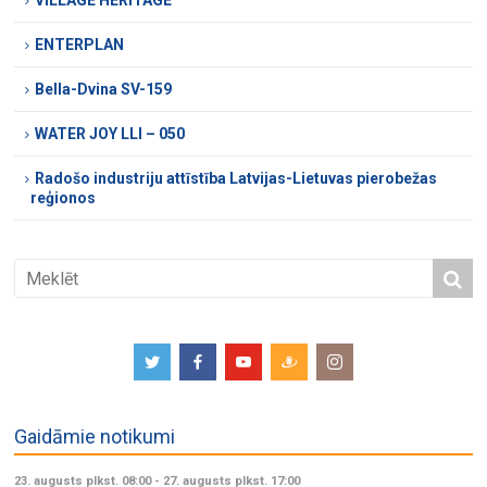
VILLAGE HERITAGE
ENTERPLAN
Bella-Dvina SV-159
WATER JOY LLI – 050
Radošo industriju attīstība Latvijas-Lietuvas pierobežas
reģionos
Gaidāmie notikumi
23. augusts plkst. 08:00
-
27. augusts plkst. 17:00