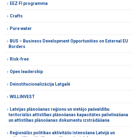
EEZ FI programma
Crafts
Pure water
BUS – Business Development Opportunities on External EU
Borders
Risk-free
Open leadership
Deinstitucionalizācija Latgalē
WILLINVEST
Latvijas plānošanas reģionu un vietējo pašvaldību
teritoriālās attīstības plānošanas kapacitātes palielināšana
un attīstības plānošanas dokumentu izstrādāšana
Reģionālās politikas aktivitāšu īstenošana Latvijā un