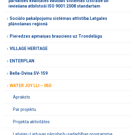
pārvaldes kvalitātes vadības sistēmas izstrāde un
ieviešana atbilstoši ISO 9001:2008 standartam
Sociālo pakalpojumu sistēmas attīstība Latgales
plānošanas reģionā
Pieredzes apmaiņas brauciens uz Trondelāgu
VILLAGE HERITAGE
ENTERPLAN
Bella-Dvina SV-159
WATER JOY LLI – 050
Apraksts
Par projektu
Projekta aktivitātes
Latvijas–Lietuvas pārrobežu sadarbības programma