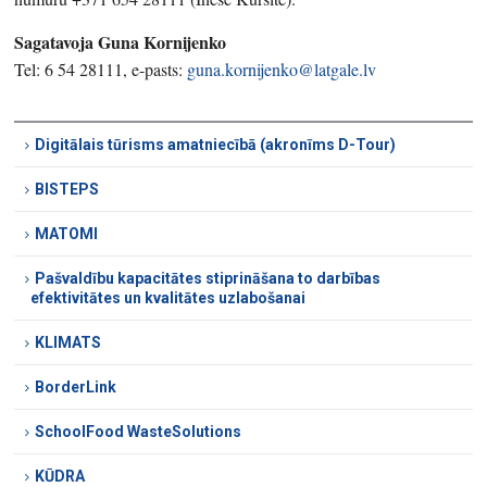
Sagatavoja Guna Kornijenko
Tel: 6 54 28111, e-pasts:
guna.kornijenko@latgale.lv
Digitālais tūrisms amatniecībā (akronīms D-Tour)
BISTEPS
MATOMI
Pašvaldību kapacitātes stiprināšana to darbības
efektivitātes un kvalitātes uzlabošanai
KLIMATS
BorderLink
SchoolFood WasteSolutions
KŪDRA