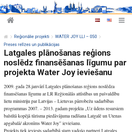
Reģionālie projekti
WATER JOY LLI – 050
Preses relīzes un publikācijas
Latgales plānošanas reģions
noslēdz finansēšanas līgumu par
projekta Water Joy ieviešanu
2009. gada 28.janvārī Latgales plānošanas reģions noslēdza
finansēšanas līgumu ar LR Reģionālās attīstības un pašvaldību
lietu ministriju par Latvijas – Lietuvas pārrobežu sadarbības
programmas 2007. – 2013. gadam projekta „Uz ūdens resursiem
balstītā kopējā tūrisma piedāvājuma radīšana Latgalē un Utenas
apgabalā/ akronīms Water Joy” ieviešanu.
Projekts tiek ieviests sadarbībā starp vadošo partneri Latgales