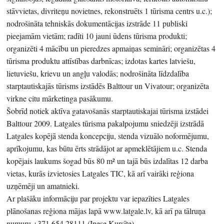
stāvvietas, divriteņu novietnes, rekonstruēts 1 tūrisma centrs u.c.);
nodrošināta tehniskās dokumentācijas izstrāde 11 publiski
pieejamām vietām; radīti 10 jauni ūdens tūrisma produkti;
organizēti 4 mācību un pieredzes apmaiņas semināri; organizētas 4
tūrisma produktu attīstības darbnīcas; izdotas kartes latviešu,
lietuviešu, krievu un angļu valodās; nodrošināta līdzdalība
starptautiskajās tūrisms izstādēs Balttour un Vivatour; organizēta
virkne citu mārketinga pasākumu.
Šobrīd notiek aktīva gatavošanās starptautiskajai tūrisma izstādei
Balttour 2009. Latgales tūrisma pakalpojumu sniedzēji izstrādā
Latgales kopējā stenda koncepciju, stenda vizuālo noformējumu,
aprīkojumu, kas būtu ērts strādājot ar apmeklētājiem u.c. Stenda
kopējais laukums šogad būs 80 m² un tajā būs izdalītas 12 darba
vietas, kurās izvietosies Latgales TIC, kā arī vairāki reģiona
uzņēmēji un amatnieki.
Ar plašāku informāciju par projektu var iepazīties Latgales
plānošanas reģiona mājas lapā www.latgale.lv, kā arī pa tālruņa
numuru +371 654 28111 (Inese Kursīte).