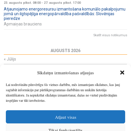
23. augusts plkst. 08:00
-
27. augusts plkst. 17:00
Atjaunojamo energoresursu izmantošana komunālo pakalpojumu
jomā un ilgtspējīga energopārvaldība pašvaldībās: Slovēnijas
pieredze
Apmaiņas brauciens
Skatīt visus notikumus
AUGUSTS 2026
«
Jūlijs
Pi
Ot
Tr
Ce
Pi
Se
Sv
Sīkdatņu izmantošanas atļaujas
27
28
29
30
31
1
2
3
4
5
6
7
8
9
Lai nodrošinātu pilnvērtīgu šīs vietnes darbību, mēs izmantojam sīkdatnes, kas ļauj
10
11
12
13
14
15
16
saglabāt informāciju par pārlūkprogrammas darbībām un unikālu lietotāja
identifikatoru. Ja nepiekrītat sīkdatņu izmantošanai, dažas no vietnē piedāvātajām
17
18
19
20
21
22
23
iespējām var tikt ierobežotas.
24
25
26
27
28
29
30
31
1
2
3
4
5
6
Atļaut visas
Tikai funkcionālās