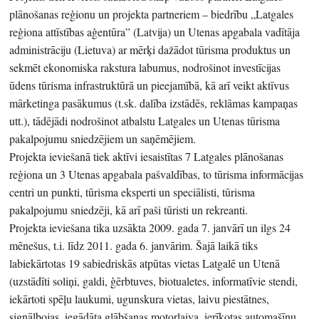
plānošanas reģionu un projekta partneriem – biedrību „Latgales
reģiona attīstības aģentūra” (Latvija) un Utenas apgabala vadītāja
administrāciju (Lietuva) ar mērķi dažādot tūrisma produktus un
sekmēt ekonomiska rakstura labumus, nodrošinot investīcijas
ūdens tūrisma infrastruktūrā un pieejamībā, kā arī veikt aktīvus
mārketinga pasākumus (t.sk. dalība izstādēs, reklāmas kampaņas
utt.), tādējādi nodrošinot atbalstu Latgales un Utenas tūrisma
pakalpojumu sniedzējiem un saņēmējiem.
Projekta ieviešanā tiek aktīvi iesaistītas 7 Latgales plānošanas
reģiona un 3 Utenas apgabala pašvaldības, to tūrisma informācijas
centri un punkti, tūrisma eksperti un speciālisti, tūrisma
pakalpojumu sniedzēji, kā arī paši tūristi un rekreanti.
Projekta ieviešana tika uzsākta 2009. gada 7. janvārī un ilgs 24
mēnešus, t.i. līdz 2011. gada 6. janvārim. Šajā laikā tiks
labiekārtotas 19 sabiedriskās atpūtas vietas Latgalē un Utenā
(uzstādīti soliņi, galdi, ģērbtuves, biotualetes, informatīvie stendi,
iekārtoti spēļu laukumi, ugunskura vietas, laivu piestātnes,
signālbojas, iegādāta glābšanas motorlaiva, ierīkotas automašīnu