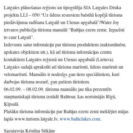
Latgales plānošanas reģions un tipogrāfija SIA Latgales Druka
projekta LLI – 050 “Uz ūdens resursiem balstītā kopējā tūrisma
piedāvājuma radīšana Latgalē un Utenas apgabalā”/Water Joy
ietvaros publicēja tūrisma manuāli “Baltijas ezeru zeme. Iepazīsti
to caur Latgali”.
Izdevums satur informāciju par tūrisma produktiem (naktsmītnēm,
apskates objektiem utt.), kā arī tūrisma informācijas centru
kontaktiem Latgales reģionā un Utenas apgabalā (Lietuva).
Latgales sadaļā aprakstīti arī tūrisma maršruti, ūdens maršruti un
velomaršruti. Manuālis ir noderīgs gan tiem speciālistiem, kuri
darbojas tūrisma nozarē, gan pašiem tūristiem.
06.02.09. – 08.02.09. tūrisma manuālis jau tika prezentēts
starptautiskajā tūrisma izstādē Balttour, kas norisinājās Rīgā,
Ķīpsalā.
Plašāku tūrisma informāciju par Baltijas ezeru zemi meklējiet mājas
lapās www.turisms.latgale.lv,
www.balticlakes.com
.
Sagatavoja Kristīna Stikāne