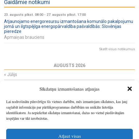
Gaidāmie notikumi
23. augusts plkst. 08:00
-
27. augusts plkst. 17:00
Atjaunojamo energoresursu izmantošana komunālo pakalpojumu
jomā un ilgtspējīga energopārvaldība pašvaldībās: Slovēnijas
pieredze
Apmaiņas brauciens
Skatīt visus notikumus
AUGUSTS 2026
«
Jūlijs
Pi
Ot
Tr
Ce
Pi
Se
Sv
Sīkdatņu izmantošanas atļaujas
27
28
29
30
31
1
2
3
4
5
6
7
8
9
Lai nodrošinātu pilnvērtīgu šīs vietnes darbību, mēs izmantojam sīkdatnes, kas ļauj
10
11
12
13
14
15
16
saglabāt informāciju par pārlūkprogrammas darbībām un unikālu lietotāja
identifikatoru. Ja nepiekrītat sīkdatņu izmantošanai, dažas no vietnē piedāvātajām
17
18
19
20
21
22
23
iespējām var tikt ierobežotas.
24
25
26
27
28
29
30
31
1
2
3
4
5
6
Atļaut visas