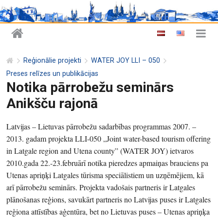
Reģionālie projekti
WATER JOY LLI – 050
Preses relīzes un publikācijas
Notika pārrobežu seminārs
Anikšču rajonā
Latvijas – Lietuvas pārrobežu sadarbības programmas 2007. –
2013. gadam projekta LLI-050 „Joint water-based tourism offering
in Latgale region and Utena county” (WATER JOY) ietvaros
2010.gada 22.-23.februārī notika pieredzes apmaiņas brauciens pa
Utenas apriņķi Latgales tūrisma speciālistiem un uzņēmējiem, kā
arī pārrobežu seminārs. Projekta vadošais partneris ir Latgales
plānošanas reģions, savukārt partneris no Latvijas puses ir Latgales
reģiona attīstības aģentūra, bet no Lietuvas puses – Utenas apriņķa