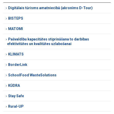
Digitālais tūrisms amatniecībā (akronīms D-Tour)
BISTEPS
MATOMI
Pašvaldību kapacitātes stiprināšana to darbības
efektivitātes un kvalitātes uzlabošanai
KLIMATS
BorderLink
SchoolFood WasteSolutions
KŪDRA
Stay Safe
Rural-UP