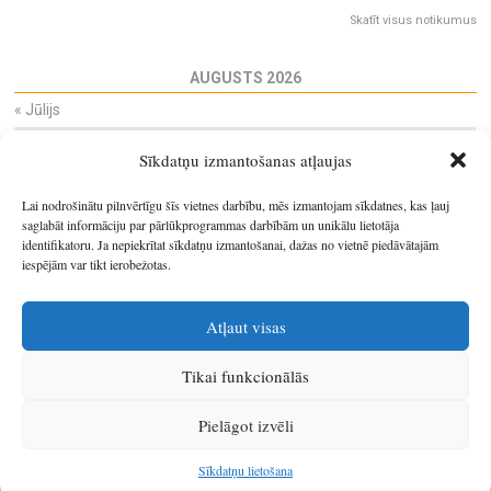
Skatīt visus notikumus
AUGUSTS 2026
«
Jūlijs
Pi
Ot
Tr
Ce
Pi
Se
Sv
Sīkdatņu izmantošanas atļaujas
27
28
29
30
31
1
2
3
4
5
6
7
8
9
Lai nodrošinātu pilnvērtīgu šīs vietnes darbību, mēs izmantojam sīkdatnes, kas ļauj
10
11
12
13
14
15
16
saglabāt informāciju par pārlūkprogrammas darbībām un unikālu lietotāja
identifikatoru. Ja nepiekrītat sīkdatņu izmantošanai, dažas no vietnē piedāvātajām
17
18
19
20
21
22
23
iespējām var tikt ierobežotas.
24
25
26
27
28
29
30
31
1
2
3
4
5
6
Atļaut visas
Tikai funkcionālās
© 2026
Latgales plānošanas reģions
.
Pielāgot izvēli
Izstrādātājs
SIA Info
.
Sīkdatņu lietošana