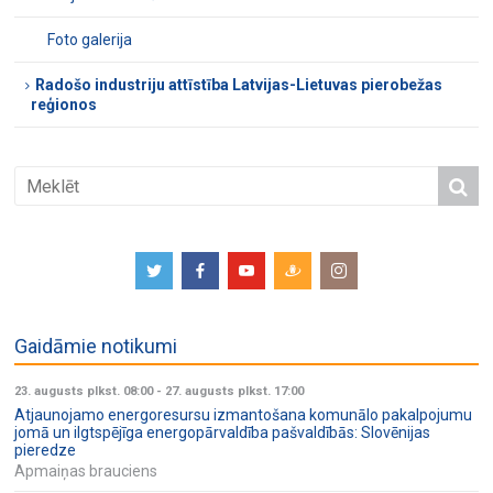
Foto galerija
Radošo industriju attīstība Latvijas-Lietuvas pierobežas
reģionos
Gaidāmie notikumi
23. augusts plkst. 08:00
-
27. augusts plkst. 17:00
Atjaunojamo energoresursu izmantošana komunālo pakalpojumu
jomā un ilgtspējīga energopārvaldība pašvaldībās: Slovēnijas
pieredze
Apmaiņas brauciens