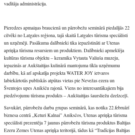
vadītāja administrācija.
Pieredzes apmaiņas braucienā un pārrobežu seminārā piedalījās 22
cilvēki no Latgales reģiona, tajā skaitā Latgales tūrisma speciālisti
un uzņēmēji. Pasākuma dalībnieki tika iepazīstināti ar Utenas
apriņķa tūrisma resursiem un produktiem. Dalībnieki apmeklēja
kultūras tūrisma objektu – keramika Vytauta Valiuša muzeju,
iepazinās ar Aukštaitijas kulinārā mantojuma tīkla uzņēmumu
darbību, kā arī apskatīja projekta WATER JOY ietvaros
labiekārtotās publiskās atpūtas vietas pie Nevežas ezera un
Šventojes upes Anikšču rajonā. Viens no interesantākajiem bija
piedzīvojumu tūrisma produkts – Aukštaitijas šaursliežu dzelzceļš.
Savukārt, pārrobežu darba grupas seminārā, kas notika 22.februārī
biznesa centrā „Keturi Kalnai” Aniksčos, Utenas apriņķa tūrisma
speciālisti prezentēja 7 jaunus pārrobežu tūrisma produktus Baltijas
Ezeru Zemes Utenas apriņķa teritorijā, tādus kā “Tradīcijas Baltijas