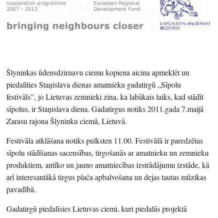
Šlyninkas ūdensdzirnavu ciemu kopiena aicina apmeklēt un
piedalīties Staņislava dienas amatnieku gadatirgū „Sīpolu
festivāls”, jo Lietuvas zemnieki zina, ka labākais laiks, kad stādīt
sīpolus, ir Staņislava diena. Gadatirgus notiks 2011.gada 7.maijā
Zarasu rajona Šlyninku ciemā, Lietuvā.
Festivāla atklāšana notiks pulksten 11.00. Festivālā ir paredzētas
sīpolu stādīšanas sacensības, tirgošanās ar amatnieku un zemnieku
produktiem, antīko un jauno amatniecības izstrādājumu izstāde, kā
arī interesantākā tirgus plača apbalvošana un dejas tautas mūzikas
pavadībā.
Gadatirgū piedalīsies Lietuvas ciemi, kuri piedalās projektā