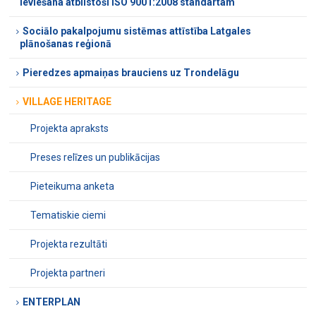
ieviešana atbilstoši ISO 9001:2008 standartam
Sociālo pakalpojumu sistēmas attīstība Latgales
plānošanas reģionā
Pieredzes apmaiņas brauciens uz Trondelāgu
VILLAGE HERITAGE
Projekta apraksts
Preses relīzes un publikācijas
Pieteikuma anketa
Tematiskie ciemi
Projekta rezultāti
Projekta partneri
ENTERPLAN