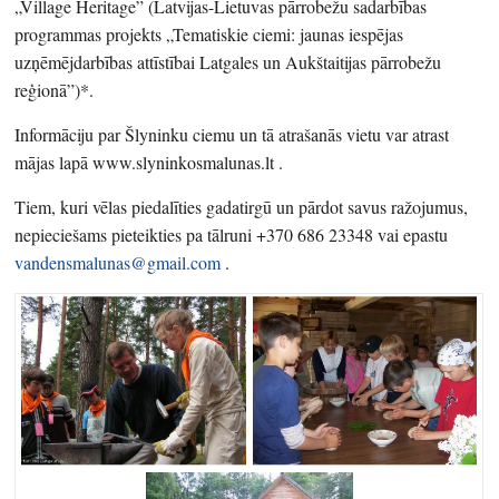
„Village Heritage” (Latvijas-Lietuvas pārrobežu sadarbības
programmas projekts „Tematiskie ciemi: jaunas iespējas
uzņēmējdarbības attīstībai Latgales un Aukštaitijas pārrobežu
reģionā”)*.
Informāciju par Šlyninku ciemu un tā atrašanās vietu var atrast
mājas lapā www.slyninkosmalunas.lt .
Tiem, kuri vēlas piedalīties gadatirgū un pārdot savus ražojumus,
nepieciešams pieteikties pa tālruni +370 686 23348 vai epastu
vandensmalunas@gmail.com
.