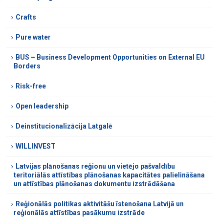
Crafts
Pure water
BUS – Business Development Opportunities on External EU
Borders
Risk-free
Open leadership
Deinstitucionalizācija Latgalē
WILLINVEST
Latvijas plānošanas reģionu un vietējo pašvaldību
teritoriālās attīstības plānošanas kapacitātes palielināšana
un attīstības plānošanas dokumentu izstrādāšana
Reģionālās politikas aktivitāšu īstenošana Latvijā un
reģionālās attīstības pasākumu izstrāde