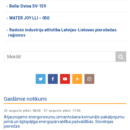
Bella-Dvina SV-159
WATER JOY LLI – 050
Radošo industriju attīstība Latvijas-Lietuvas pierobežas
reģionos
Gaidāmie notikumi
23. augusts plkst. 08:00
-
27. augusts plkst. 17:00
Atjaunojamo energoresursu izmantošana komunālo pakalpojumu
jomā un ilgtspējīga energopārvaldība pašvaldībās: Slovēnijas
pieredze