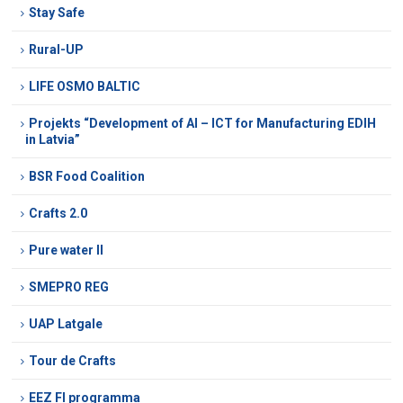
Stay Safe
Rural-UP
LIFE OSMO BALTIC
Projekts “Development of AI – ICT for Manufacturing EDIH
in Latvia”
BSR Food Coalition
Crafts 2.0
Pure water II
SMEPRO REG
UAP Latgale
Tour de Crafts
EEZ FI programma