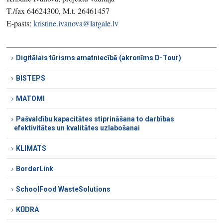
T./fax 64624300, M.t. 26461457
E-pasts:
kristine.ivanova@latgale.lv
Digitālais tūrisms amatniecībā (akronīms D-Tour)
BISTEPS
MATOMI
Pašvaldību kapacitātes stiprināšana to darbības
efektivitātes un kvalitātes uzlabošanai
KLIMATS
BorderLink
SchoolFood WasteSolutions
KŪDRA