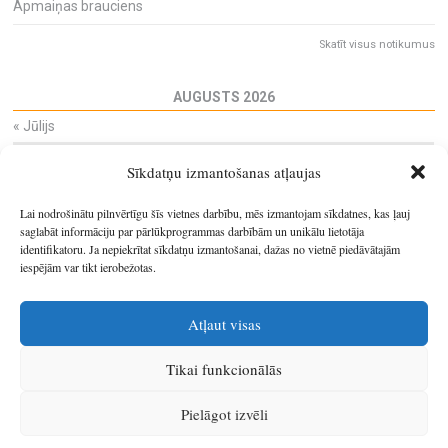
Apmaiņas brauciens
Skatīt visus notikumus
AUGUSTS 2026
«
Jūlijs
Pi
Ot
Tr
Ce
Pi
Se
Sv
Sīkdatņu izmantošanas atļaujas
27
28
29
30
31
1
2
3
4
5
6
7
8
9
Lai nodrošinātu pilnvērtīgu šīs vietnes darbību, mēs izmantojam sīkdatnes, kas ļauj
10
11
12
13
14
15
16
saglabāt informāciju par pārlūkprogrammas darbībām un unikālu lietotāja
identifikatoru. Ja nepiekrītat sīkdatņu izmantošanai, dažas no vietnē piedāvātajām
17
18
19
20
21
22
23
iespējām var tikt ierobežotas.
24
25
26
27
28
29
30
31
1
2
3
4
5
6
Atļaut visas
Tikai funkcionālās
© 2026
Latgales plānošanas reģions
.
Pielāgot izvēli
Izstrādātājs
SIA Info
.