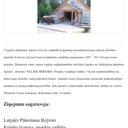
*Latgales plānošanas reģions (Latvija) sadarbībā ar Ignalinas atomelektrostacijas reģiona attīstības
aģentūru (Lietuva) Latvijas-Lietuvas pārrobežu sadarbības programmas 2007 – 2013 ietvaros īsteno
projektu „Tematiskie ciemi: jaunas iespējas uzņēmējdarbības attīstībai Latgales un Aukštaitijas pārrobežu
reģionā”, akronīms VILLAGE HERITAGE. Projekta vispārējais mērķis: veicināt uzņēmējdarbības un
darba tirgus attīstību vietējā pārrobežu līmenī, sekmējot ciemu ekonomisko potenciālu konkurētspējīgu
produktu un kopēja mārketinga attīstībai, kam pamatā ir tradicionālās ekonomiskās vērtības un vienota
Tematisko Ciemu koncepcija. Realizācijas laiks 24 mēneši.
Ziņojumu sagatavoja:
Latgales Plānošanas Reģions
Kristīne Ivanova, projektu vadītāja