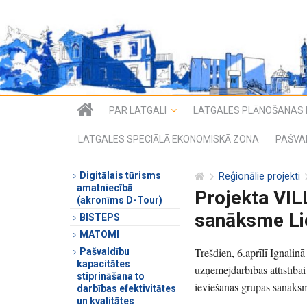
PAR LATGALI
LATGALES PLĀNOŠANAS 
LATGALES SPECIĀLĀ EKONOMISKĀ ZONA
PAŠVA
Digitālais tūrisms
Reģionālie projekti
amatniecībā
Projekta VI
(akronīms D-Tour)
sanāksme Li
BISTEPS
MATOMI
Trešdien, 6.aprīlī Ignalin
Pašvaldību
kapacitātes
uzņēmējdarbības attīstī
stiprināšana to
ieviešanas grupas sanāks
darbības efektivitātes
un kvalitātes