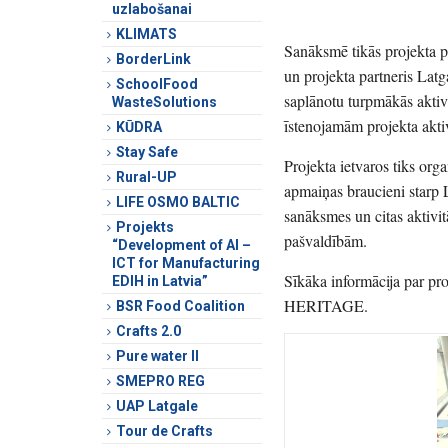
uzlabošanai
KLIMATS
Sanāksmē tikās projekta pa
BorderLink
un projekta partneris Latg
SchoolFood
saplānotu turpmākās aktiv
WasteSolutions
īstenojamām projekta akti
KŪDRA
Stay Safe
Projekta ietvaros tiks org
Rural-UP
apmaiņas braucieni starp 
LIFE OSMO BALTIC
sanāksmes un citas aktivi
Projekts
pašvaldībām.
“Development of AI –
ICT for Manufacturing
Sīkāka informācija par pr
EDIH in Latvia”
HERITAGE.
BSR Food Coalition
Crafts 2.0
Pure water II
SMEPRO REG
UAP Latgale
Tour de Crafts