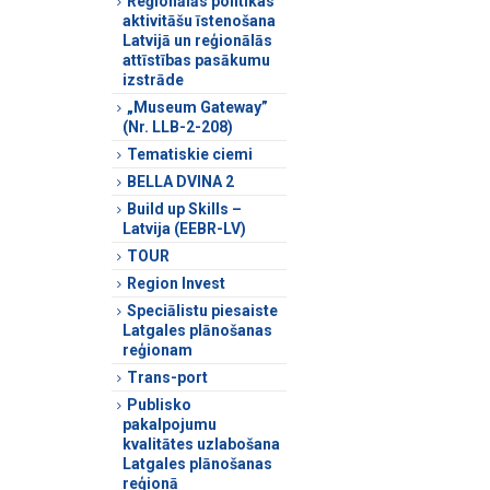
Reģionālās politikas
aktivitāšu īstenošana
Latvijā un reģionālās
attīstības pasākumu
izstrāde
„Museum Gateway”
(Nr. LLB-2-208)
Tematiskie ciemi
BELLA DVINA 2
Build up Skills –
Latvija (EEBR-LV)
TOUR
Region Invest
Speciālistu piesaiste
Latgales plānošanas
reģionam
Trans-port
Publisko
pakalpojumu
kvalitātes uzlabošana
Latgales plānošanas
reģionā