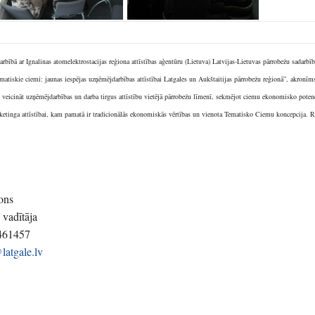
darbībā ar Ignalinas atomelektrostacijas reģiona attīstības aģentūru (Lietuva) Latvijas-Lietuvas pārrobežu sadar
ematiskie ciemi: jaunas iespējas uzņēmējdarbības attīstībai Latgales un Aukštaitijas pārrobežu reģionā”, akro
veicināt uzņēmējdarbības un darba tirgus attīstību vietējā pārrobežu līmenī, sekmējot ciemu ekonomisko poten
etinga attīstībai, kam pamatā ir tradicionālās ekonomiskās vērtības un vienota Tematisko Ciemu koncepcija. Re
ons
 vadītāja
6461457
latgale.lv