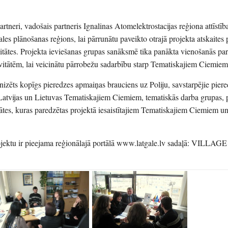
rtneri, vadošais partneris Ignalinas Atomelektrostacijas reģiona attīstīb
ales plānošanas reģions, lai pārrunātu paveikto otrajā projekta atskaites
itātes. Projekta ieviešanas grupas sanāksmē tika panākta vienošanās par
vitātēm, lai veicinātu pārrobežu sadarbību starp Tematiskajiem Ciemiem
anizēts kopīgs pieredzes apmaiņas brauciens uz Poliju, savstarpējie pier
Latvijas un Lietuvas Tematiskajiem Ciemiem, tematiskās darba grupas,
tātes, kuras paredzētas projektā iesaistītajiem Tematiskajiem Ciemiem u
ojektu ir pieejama reģionālajā portālā www.latgale.lv sadaļā: VILLAGE