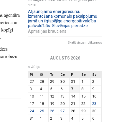
23. augusts plkst. 08:00
-
27. augusts plkst.
17:00
Atjaunojamo energoresursu
as aģentūra
izmantošana komunālo pakalpojumu
jomā un ilgtspējīga energopārvaldība
 periodā un
pašvaldībās: Slovēnijas pieredze
 kopīgi
Apmaiņas brauciens
.
Skatīt visus notikumus
edzes
 pārrobežu
AUGUSTS 2026
n
«
Jūlijs
Pi
Ot
Tr
Ce
Pi
Se
Sv
27
28
29
30
31
1
2
3
4
5
6
7
8
9
10
11
12
13
14
15
16
17
18
19
20
21
22
23
24
25
26
27
28
29
30
31
1
2
3
4
5
6