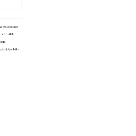
bības programmas
nīms VILLAGE
ciālu
alizācijas laiks