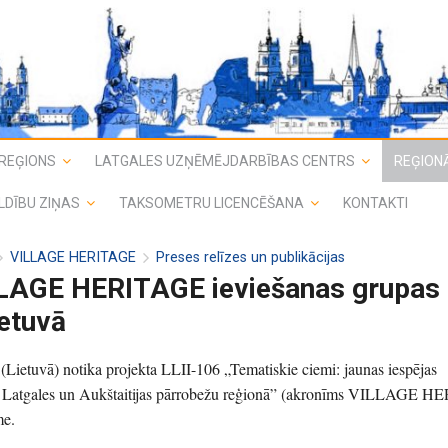
REĢIONS
LATGALES UZŅĒMĒJDARBĪBAS CENTRS
REĢIONĀ
LDĪBU ZIŅAS
TAKSOMETRU LICENCĒŠANA
KONTAKTI
VILLAGE HERITAGE
Preses relīzes un publikācijas
LLAGE HERITAGE ieviešanas grupas
etuvā
ā (Lietuvā) notika projekta LLII-106 „Tematiskie ciemi: jaunas iespējas
bai Latgales un Aukštaitijas pārrobežu reģionā” (akronīms VILLAGE 
me.