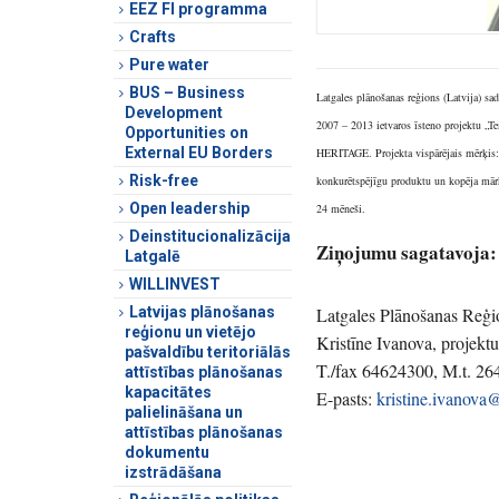
EEZ FI programma
Crafts
Pure water
BUS – Business
Latgales plānošanas reģions (Latvija) sa
Development
2007 – 2013 ietvaros īsteno projektu „T
Opportunities on
External EU Borders
HERITAGE. Projekta vispārējais mērķis: 
Risk-free
konkurētspējīgu produktu un kopēja mārk
Open leadership
24 mēneši.
Deinstitucionalizācija
Ziņojumu sagatavoja:
Latgalē
WILLINVEST
Latvijas plānošanas
Latgales Plānošanas Reģi
reģionu un vietējo
Kristīne Ivanova, projektu
pašvaldību teritoriālās
T./fax 64624300, M.t. 2
attīstības plānošanas
kapacitātes
E-pasts:
kristine.ivanova@
palielināšana un
attīstības plānošanas
dokumentu
izstrādāšana