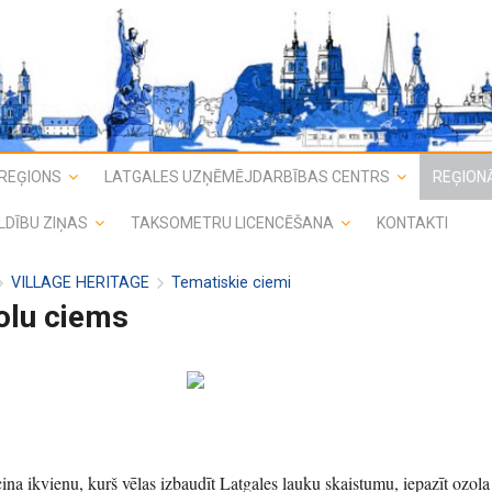
REĢIONS
LATGALES UZŅĒMĒJDARBĪBAS CENTRS
REĢIONĀ
LDĪBU ZIŅAS
TAKSOMETRU LICENCĒŠANA
KONTAKTI
VILLAGE HERITAGE
Tematiskie ciemi
olu ciems
ina ikvienu, kurš vēlas izbaudīt Latgales lauku skaistumu, iepazīt ozola