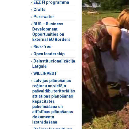
EEZ FI programma
Crafts
Pure water
BUS – Business
Development
Opportunities on
External EU Borders
Risk-free
Open leadership
Deinstitucionalizācija
Latgalē
WILLINVEST
Latvijas plānošanas
reģionu un vietējo
pašvaldību teritoriālās
attīstības plānošanas
kapacitātes
palielināšana un
attīstības plānošanas
dokumentu
izstrādāšana