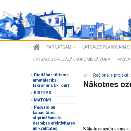
PAR LATGALI
LATGALES PLĀNOŠANAS 
LATGALES SPECIĀLĀ EKONOMISKĀ ZONA
PAŠVA
Digitālais tūrisms
Reģionālie projekti
amatniecībā
Nākotnes oz
(akronīms D-Tour)
BISTEPS
MATOMI
Pašvaldību
kapacitātes
stiprināšana to
darbības efektivitātes
Nākotnes ozolu ciems
aic
un kvalitātes