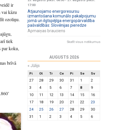
23. augusts plkst. 08:00
-
27. augusts plkst.
veidē ir
17:00
 vai kāzu
Atjaunojamo energoresursu
izmantošana komunālo pakalpojumu
dīt ozoliņu.
jomā un ilgtspējīga energopārvaldība
pašvaldībās: Slovēnijas pieredze
Apmaiņas brauciens
pajūgu,
arī tiek
Skatīt visus notikumus
s par koku,
AUGUSTS 2026
mas brīvā
«
Jūlijs
Pi
Ot
Tr
Ce
Pi
Se
Sv
27
28
29
30
31
1
2
3
4
5
6
7
8
9
.860’
10
11
12
13
14
15
16
17
18
19
20
21
22
23
24
25
26
27
28
29
30
31
1
2
3
4
5
6