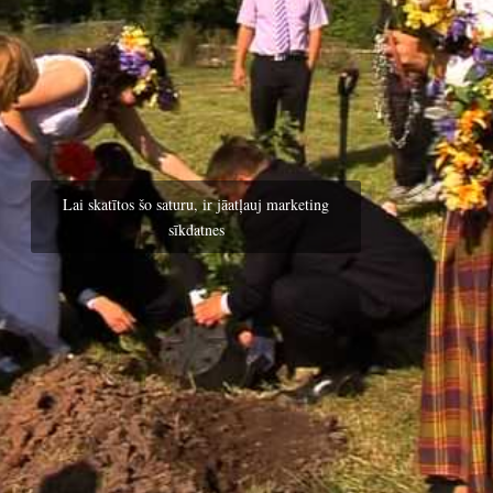
Lai skatītos šo saturu, ir jāatļauj marketing
sīkdatnes