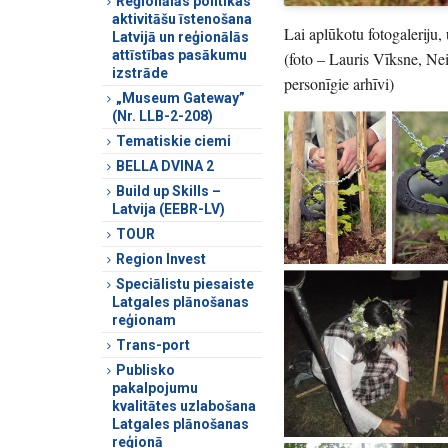
Reģionālās politikas
aktivitāšu īstenošana
Lai aplūkotu fotogaleriju, 
Latvijā un reģionālās
attīstības pasākumu
(foto – Lauris Vīksne, Ne
izstrāde
personīgie arhīvi)
„Museum Gateway”
(Nr. LLB-2-208)
Tematiskie ciemi
BELLA DVINA 2
Build up Skills –
Latvija (EEBR-LV)
TOUR
Region Invest
Speciālistu piesaiste
Latgales plānošanas
reģionam
Trans-port
Publisko
pakalpojumu
kvalitātes uzlabošana
Latgales plānošanas
reģionā