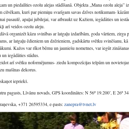
am un piedalīties ozolu alejas stādīšanā. Objekta „Mana ozolu aleja” iz
nam cilvēkam, kurš par piemiņu svarīgam savas dzīves notikumam- kāzām
ai pasaulē, apaļai jubilejai, var atbraukt uz Kažiem, iegādāties un iestā
ļi arī veidos ozolu aleju.
āvā organizēt kāzu svinības ar latgaļu izdarībām, goda vārtiem, zirga 
ams, ar latgaļu ēdieniem un dzērieniem, gadskārtu svētku svinēšanu, kā 
asākumi. Kažos var rīkot bērnu un jauniešu nometnes, var iegūt zināšana
un iegādāties stādus.
eidot arī svētku noformējumus- ziedu kompozīcijas telpām un novietoja
āzu mašīnas dekorus.
skaņot iepriekš.
utru pagasts, Līvānu novads, GPS koordinātes: N 56º 19.200’, E 26º 34
Praņevska, +371 26595334, e-pasts:
zanepra@tvnet.lv