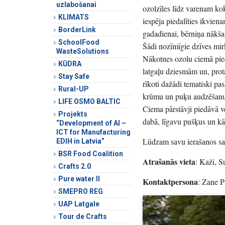
uzlabošanai
ozolzīles līdz varenam kok
KLIMATS
iespēja piedalīties ikvie
BorderLink
gadadienai, bērniņa nākšan
SchoolFood
Šādi nozīmīgie dzīves mirk
WasteSolutions
Nākotnes ozolu ciemā pied
KŪDRA
latgaļu dziesmām un, prot
Stay Safe
rīkoti dažādi tematiski p
Rural-UP
krūmu un puķu audzēšanu 
LIFE OSMO BALTIC
Ciema pārstāvji piedāvā v
Projekts
dabā, līgavu pušķus un k
“Development of AI –
ICT for Manufacturing
Lūdzam savu ierašanos sa
EDIH in Latvia”
BSR Food Coalition
Atrašanās vieta
: Kaži, S
Crafts 2.0
Pure water II
Kontaktpersona
: Zane 
SMEPRO REG
UAP Latgale
Tour de Crafts