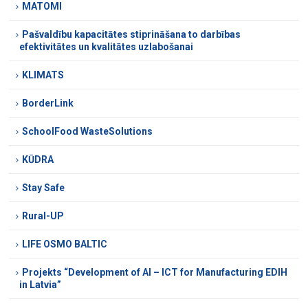
MATOMI
Pašvaldību kapacitātes stiprināšana to darbības
efektivitātes un kvalitātes uzlabošanai
KLIMATS
BorderLink
SchoolFood WasteSolutions
KŪDRA
Stay Safe
Rural-UP
LIFE OSMO BALTIC
Projekts “Development of AI – ICT for Manufacturing EDIH
in Latvia”