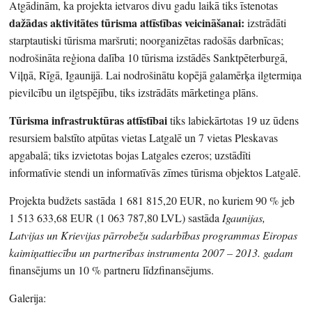
Atgādinām, ka projekta ietvaros divu gadu laikā tiks īstenotas
dažādas aktivitātes tūrisma attīstības veicināšanai:
izstrādāti
starptautiski tūrisma maršruti; noorganizētas radošās darbnīcas;
nodrošināta reģiona dalība 10 tūrisma izstādēs Sanktpēterburgā,
Viļņā, Rīgā, Igaunijā. Lai nodrošinātu kopējā galamērķa ilgtermiņa
pievilcību un ilgtspējību, tiks izstrādāts mārketinga plāns.
Tūrisma infrastruktūras attīstībai
tiks labiekārtotas 19 uz ūdens
resursiem balstīto atpūtas vietas Latgalē un 7 vietas Pleskavas
apgabalā; tiks izvietotas bojas Latgales ezeros; uzstādīti
informatīvie stendi un informatīvās zīmes tūrisma objektos Latgalē.
Projekta budžets sastāda 1 681 815,20 EUR, no kuriem 90 % jeb
1 513 633,68 EUR (1 063 787,80 LVL) sastāda
Igaunijas,
Latvijas un Krievijas pārrobežu sadarbības programmas Eiropas
kaimiņattiecību un partnerības instrumenta 2007 – 2013. gadam
finansējums un 10 % partneru līdzfinansējums.
Galerija: