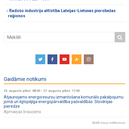
Radošo industriju attīstība Latvijas-Lietuvas pierobežas
reģionos
Gaidāmie notikumi
23. augusts plkst. 08:00
-
27. augusts plkst. 17:00
Atjaunojamo energoresursu izmantošana komunālo pakalpojumu
jomā un ilgtspējīga energopārvaldība pašvaldībās: Slovēnijas
pieredze
Apmaiņas brauciens
Skatīt visus notikumus