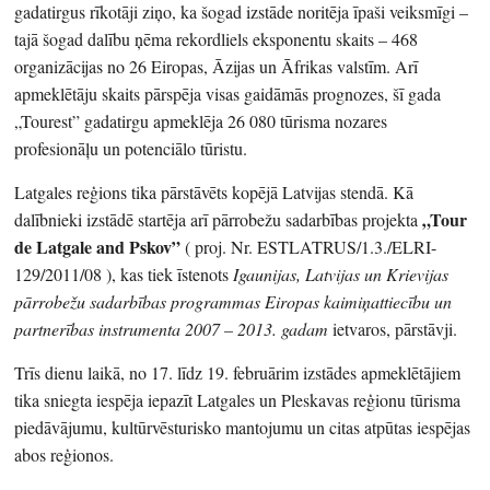
gadatirgus rīkotāji ziņo, ka šogad izstāde noritēja īpaši veiksmīgi –
tajā šogad dalību ņēma rekordliels eksponentu skaits – 468
organizācijas no 26 Eiropas, Āzijas un Āfrikas valstīm. Arī
apmeklētāju skaits pārspēja visas gaidāmās prognozes, šī gada
„Tourest” gadatirgu apmeklēja 26 080 tūrisma nozares
profesionāļu un potenciālo tūristu.
Latgales reģions tika pārstāvēts kopējā Latvijas stendā. Kā
„Tour
dalībnieki izstādē startēja arī pārrobežu sadarbības projekta
de Latgale and Pskov”
( proj. Nr. ESTLATRUS/1.3./ELRI-
129/2011/08 ), kas tiek īstenots
Igaunijas, Latvijas un Krievijas
pārrobežu sadarbības programmas Eiropas kaimiņattiecību un
partnerības instrumenta 2007 – 2013. gadam
ietvaros, pārstāvji.
Trīs dienu laikā, no 17. līdz 19. februārim izstādes apmeklētājiem
tika sniegta iespēja iepazīt Latgales un Pleskavas reģionu tūrisma
piedāvājumu, kultūrvēsturisko mantojumu un citas atpūtas iespējas
abos reģionos.