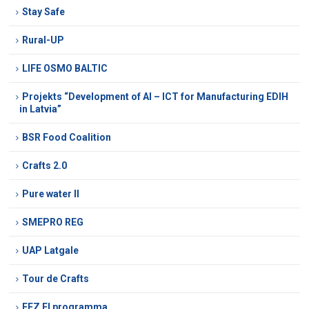
Stay Safe
Rural-UP
LIFE OSMO BALTIC
Projekts “Development of AI – ICT for Manufacturing EDIH
in Latvia”
BSR Food Coalition
Crafts 2.0
Pure water II
SMEPRO REG
UAP Latgale
Tour de Crafts
EEZ FI programma