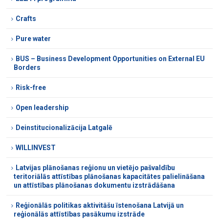
Crafts
Pure water
BUS – Business Development Opportunities on External EU
Borders
Risk-free
Open leadership
Deinstitucionalizācija Latgalē
WILLINVEST
Latvijas plānošanas reģionu un vietējo pašvaldību
teritoriālās attīstības plānošanas kapacitātes palielināšana
un attīstības plānošanas dokumentu izstrādāšana
Reģionālās politikas aktivitāšu īstenošana Latvijā un
reģionālās attīstības pasākumu izstrāde