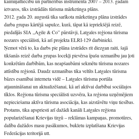
kaimiņattiecību un partnerības instrumenta 2007 – 2013. gadam
ietvaros, tiks izstrādāts tūrisma mārketinga plāns.
2012. gada 20. augustā tika sarīkota mārketinga plāna izstrādes
darba grupas kārtējā sapulce, kurā, tāpat kā iepriekšējā reizē,
piedalījās SIA „Agile & Co” pārstāvji, Latgales reģiona tūrisma
nozares speciālisti, kā arī projekta ELRI-129 darbinieki.
Ņemot vērā to, ka darbs pie plāna izstrādes rit diezgan raiti, šajā
tikšanās reizē darba grupas locekļi pievērsa īpašu uzmanību jau ļoti
konkrētām darbībām, kas neapšaubāmi sekmētu tūrisma nozares
attīstību reģionā. Daudz uzmanības tika veltīts Latgales tūrisma
bāzes esamībai interneta vidē – Latgales tūrisma portāla
atjaunināšanai un aktualizēšanai, kā arī aktīvai darbībai sociālajos
tīklos. Reģiona tūrisma speciālisti uzsvēra, ka reģiona uzņēmējiem
nepieciešama aktīva tūrisma asociācija, kas aizstāvētu viņu tiesības.
Protams, tika apspriesti arī dažādi kanāli Latgales reģiona
popularizēšanai Krievijas tirgū – reklāmas kampaņas, promotūres,
dalība dažādos masu pasākumos, bukletu izplatīšana Krievijas
Federācijas teritorijā utt.