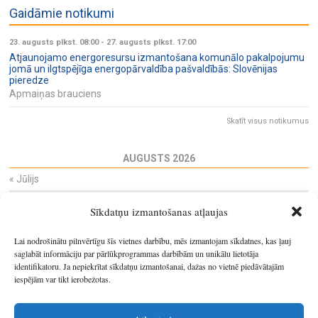
Gaidāmie notikumi
23. augusts plkst. 08:00
-
27. augusts plkst. 17:00
Atjaunojamo energoresursu izmantošana komunālo pakalpojumu
jomā un ilgtspējīga energopārvaldība pašvaldībās: Slovēnijas
pieredze
Apmaiņas brauciens
Skatīt visus notikumus
AUGUSTS 2026
«
Jūlijs
Pi
Ot
Tr
Ce
Pi
Se
Sv
Sīkdatņu izmantošanas atļaujas
27
28
29
30
31
1
2
3
4
5
6
7
8
9
Lai nodrošinātu pilnvērtīgu šīs vietnes darbību, mēs izmantojam sīkdatnes, kas ļauj
10
11
12
13
14
15
16
saglabāt informāciju par pārlūkprogrammas darbībām un unikālu lietotāja
identifikatoru. Ja nepiekrītat sīkdatņu izmantošanai, dažas no vietnē piedāvātajām
17
18
19
20
21
22
23
iespējām var tikt ierobežotas.
24
25
26
27
28
29
30
31
1
2
3
4
5
6