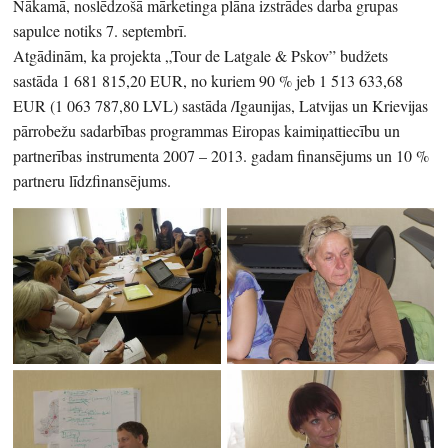
Nākamā, noslēdzošā mārketinga plāna izstrādes darba grupas
sapulce notiks 7. septembrī.
Atgādinām, ka projekta „Tour de Latgale & Pskov” budžets
sastāda 1 681 815,20 EUR, no kuriem 90 % jeb 1 513 633,68
EUR (1 063 787,80 LVL) sastāda /Igaunijas, Latvijas un Krievijas
pārrobežu sadarbības programmas Eiropas kaimiņattiecību un
partnerības instrumenta 2007 – 2013. gadam finansējums un 10 %
partneru līdzfinansējums.