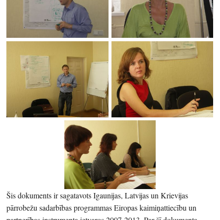
Šis dokuments ir sagatavots Igaunijas, Latvijas un Krievijas
pārrobežu sadarbības programmas Eiropas kaimiņattiecību un
partnerības instrumenta ietvaros 2007-2013. Par šī dokumenta