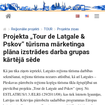
Reģionālie projekti
TOUR
Projekta ziņas
Projekta „Tour de Latgale &
Pskov” tūrisma mārketinga
plāna izstrādes darba grupas
kārtējā sēde
Kā jau tika ziņots iepriekš, Latgales reģiona tūrisma darbības
sekmēšanai, reģiona tūrisma nozares attīstībai, kā arī Latgales –
Pleskavas pārrobežu reģionu kopīga tūrisma tīkla ilgtspējībai un
pievilcībai projekta „Tour de Latgale and Pskov” (proj. Nr.
ESTLATRUS/1.3./ELRI-129/2011/08), kas tiek īstenots Igaunijas,
Latvijas un Krievijas pārrobežu sadarbības programmas Eiropas