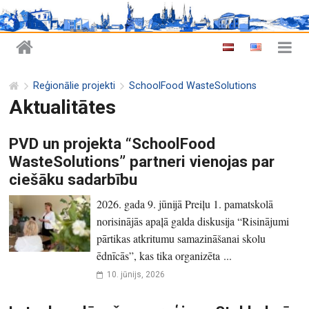
Reģionālie projekti
SchoolFood WasteSolutions
Aktualitātes
PVD un projekta “SchoolFood
WasteSolutions” partneri vienojas par
ciešāku sadarbību
2026. gada 9. jūnijā Preiļu 1. pamatskolā
norisinājās apaļā galda diskusija “Risinājumi
pārtikas atkritumu samazināšanai skolu
ēdnīcās”, kas tika organizēta ...
10. jūnijs, 2026