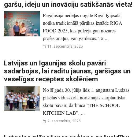
garšu, ideju un inovāciju satikšanās vieta!
Pagājušajā nedēļas nogalē Rīgā, Ķīpsalā,
notika tradicionālā pārtikas izstāde RIGA
FOOD 2025, kas pulcēja gan nozares
profesionāļus, gan gardēžus. Tā ...
11. septembris, 2025
Latvijas un Igaunijas skolu pavāri
sadarbojas, lai radītu jaunas, garšīgas un
veselīgas receptes skolēniem
No šī gada 30. jūlija līdz 1. augustam Ludzas
pilsētas vidusskolā norisinājās starptautiska
skolu pavāru darbnīca “THE SCHOOL
KITCHEN LAB”, ...
2. septembris, 2025