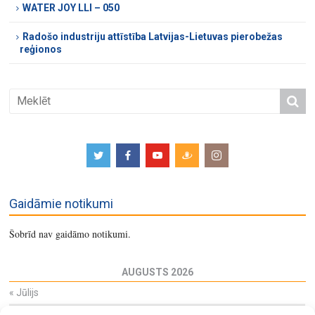
WATER JOY LLI – 050
Radošo industriju attīstība Latvijas-Lietuvas pierobežas
reģionos
Gaidāmie notikumi
Šobrīd nav gaidāmo notikumi.
AUGUSTS 2026
«
Jūlijs
Pi
Ot
Tr
Ce
Pi
Se
Sv