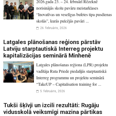
2026.gada 23. – 24. februārī Rēzeknē
norisinājās skolu pavāru meistarklases
“Inovatīvas un veselīgas bufetes tipa pusdienas
skolās”, kurās pulcējās pavāri ...
26. februāris, 2026
Latgales plānošanas reģions pārstāv
Latviju starptautiskā Interreg projektu
kapitalizācijas seminārā Minhenē
Latgales plānošanas reģiona (LPR) projektu
vadītāja Ruta Priede piedalījās starptautiskā
Interreg programmu un projektu seminārā
“TakeUP – Capitalisation training for ...
5. februāris, 2026
Tukši šķīvji un izcili rezultāti: Rugāju
vidusskolā veiksmīgi mazina pārtikas