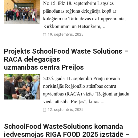
No 15. līdz 18. septembrim Latgales
plānošanas reģiona delegācija kopā ar
kolēģiem no Tartu devās uz Lappeenranta,
Kirkkonummi un Helsinkiem, ...
19. septembris, 2025
Projekts SchoolFood Waste Solutions –
RACA delegācijas
uzmanības centrā Preiļos
2025. gada 11. septembrī Preiļu novadā
norisinājās Reģionālo attīstības centru
apvienības (RACA) vizīte “Reģioni ar jaudu:
vieda attīstība Preiļos”, kuras ...
12. septembris, 2025
SchoolFood WasteSolutions komanda
iedvesmojas RIGA FOOD 2025 izstādē –