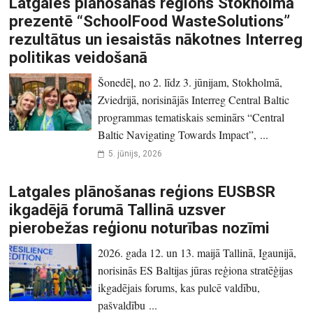
Latgales plānošanas reģions Stokholmā
prezentē “SchoolFood WasteSolutions”
rezultātus un iesaistās nākotnes Interreg
politikas veidošanā
Šonedēļ, no 2. līdz 3. jūnijam, Stokholmā,
Zviedrijā, norisinājās Interreg Central Baltic
programmas tematiskais seminārs “Central
Baltic Navigating Towards Impact”, ...
5. jūnijs, 2026
Latgales plānošanas reģions EUSBSR
ikgadējā forumā Tallinā uzsver
pierobežas reģionu noturības nozīmi
2026. gada 12. un 13. maijā Tallinā, Igaunijā,
norisinās ES Baltijas jūras reģiona stratēģijas
ikgadējais forums, kas pulcē valdību,
pašvaldību ...