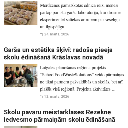
Mērdzenes pamatskolas ēdnīca reizi mēnesī
pārtop par īstu garšu laboratoriju, kur drosme
eksperimentēt satiekas ar rūpēm par veselīgu
un ilgtspējīgu ...
24. marts, 2026
Garša un estētika šķīvī: radoša pieeja
skolu ēdināšanā Krāslavas novadā
Latgales plānošanas reģiona projekts
“SchoolFoodWasteSolutions” veido pārmaiņas
ne tikai partneru pašvaldībās un skolās, bet arī
plašāk visā reģionā. Projekta aktivitātes ...
12. marts, 2026
Skolu pavāru meistarklases Rēzeknē
iedvesmo pārmaiņām skolu ēdināšanā