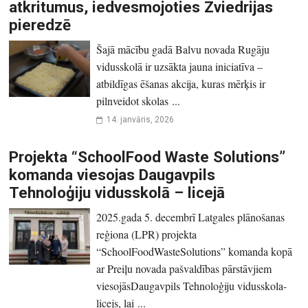
atkritumus, iedvesmojoties Zviedrijas
pieredzē
Šajā mācību gadā Balvu novada Rugāju
vidusskolā ir uzsākta jauna iniciatīva –
atbildīgas ēšanas akcija, kuras mērķis ir
pilnveidot skolas ...
14. janvāris, 2026
Projekta “SchoolFood Waste Solutions”
komanda viesojas Daugavpils
Tehnoloģiju vidusskolā – licejā
2025.gada 5. decembrī Latgales plānošanas
reģiona (LPR) projekta
“SchoolFoodWasteSolutions” komanda kopā
ar Preiļu novada pašvaldības pārstāvjiem
viesojāsDaugavpils Tehnoloģiju vidusskola-
licejs, lai ...