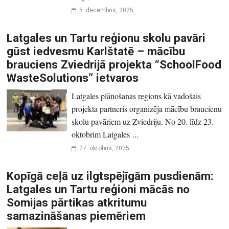
5. decembris, 2025
Latgales un Tartu reģionu skolu pavāri
gūst iedvesmu Karlštatē – mācību
brauciens Zviedrijā projekta “SchoolFood
WasteSolutions” ietvaros
Latgales plānošanas regions kā vadošais
projekta partneris organizēja mācību braucienu
skolu pavāriem uz Zviedriju. No 20. līdz 23.
oktobrim Latgales ...
27. oktobris, 2025
Kopīgā ceļā uz ilgtspējīgām pusdienām:
Latgales un Tartu reģioni mācās no
Somijas pārtikas atkritumu
samazināšanas piemēriem