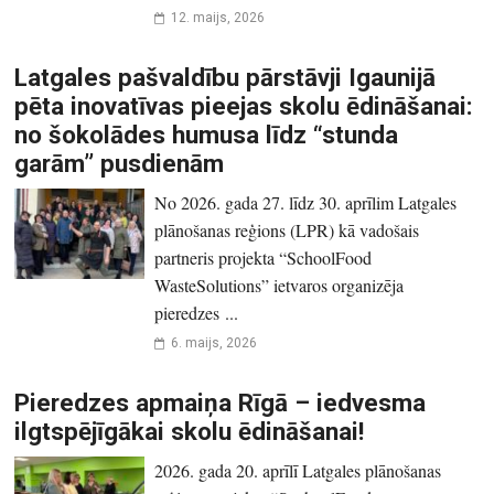
12. maijs, 2026
Latgales pašvaldību pārstāvji Igaunijā
pēta inovatīvas pieejas skolu ēdināšanai:
no šokolādes humusa līdz “stunda
garām” pusdienām
No 2026. gada 27. līdz 30. aprīlim Latgales
plānošanas reģions (LPR) kā vadošais
partneris projekta “SchoolFood
WasteSolutions” ietvaros organizēja
pieredzes ...
6. maijs, 2026
Pieredzes apmaiņa Rīgā – iedvesma
ilgtspējīgākai skolu ēdināšanai!
2026. gada 20. aprīlī Latgales plānošanas