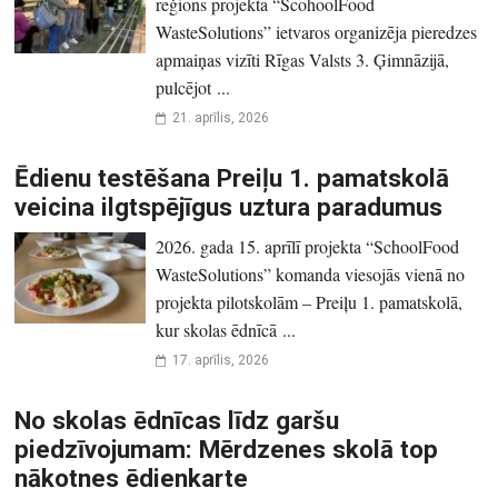
reģions projekta “ScohoolFood
WasteSolutions” ietvaros organizēja pieredzes
apmaiņas vizīti Rīgas Valsts 3. Ģimnāzijā,
pulcējot ...
21. aprīlis, 2026
Ēdienu testēšana Preiļu 1. pamatskolā
veicina ilgtspējīgus uztura paradumus
2026. gada 15. aprīlī projekta “SchoolFood
WasteSolutions” komanda viesojās vienā no
projekta pilotskolām – Preiļu 1. pamatskolā,
kur skolas ēdnīcā ...
17. aprīlis, 2026
No skolas ēdnīcas līdz garšu
piedzīvojumam: Mērdzenes skolā top
nākotnes ēdienkarte