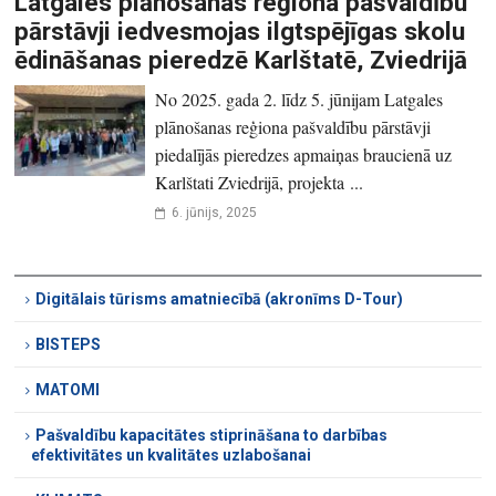
Latgales plānošanas reģiona pašvaldību
pārstāvji iedvesmojas ilgtspējīgas skolu
ēdināšanas pieredzē Karlštatē, Zviedrijā
No 2025. gada 2. līdz 5. jūnijam Latgales
plānošanas reģiona pašvaldību pārstāvji
piedalījās pieredzes apmaiņas braucienā uz
Karlštati Zviedrijā, projekta ...
6. jūnijs, 2025
Digitālais tūrisms amatniecībā (akronīms D-Tour)
BISTEPS
MATOMI
Pašvaldību kapacitātes stiprināšana to darbības
efektivitātes un kvalitātes uzlabošanai