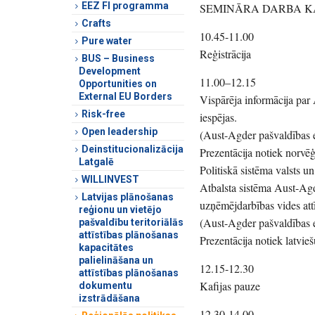
EEZ FI programma
SEMINĀRA DARBA K
Crafts
10.45-11.00
Pure water
Reģistrācija
BUS – Business
Development
11.00–12.15
Opportunities on
External EU Borders
Vispārēja informācija par
Risk-free
iespējas.
Open leadership
(Aust-Agder pašvaldības 
Deinstitucionalizācija
Prezentācija notiek norvē
Latgalē
Politiskā sistēma valsts u
WILLINVEST
Atbalsta sistēma Aust-Agd
Latvijas plānošanas
uzņēmējdarbības vides attī
reģionu un vietējo
(Aust-Agder pašvaldības 
pašvaldību teritoriālās
attīstības plānošanas
Prezentācija notiek latvie
kapacitātes
palielināšana un
12.15-12.30
attīstības plānošanas
Kafijas pauze
dokumentu
izstrādāšana
12.30-14.00