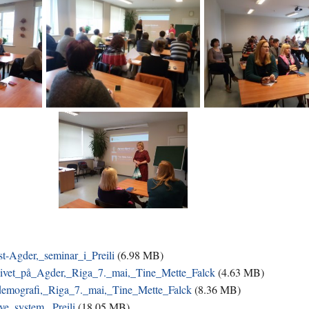
Agder,_seminar_i_Preili
(
6.98 MB
)
livet_på_Agder,_Riga_7._mai,_Tine_Mette_Falck
(
4.63 MB
)
demografi,_Riga_7._mai,_Tine_Mette_Falck
(
8.36 MB
)
ive_system,_Preili
(
18.05 MB
)