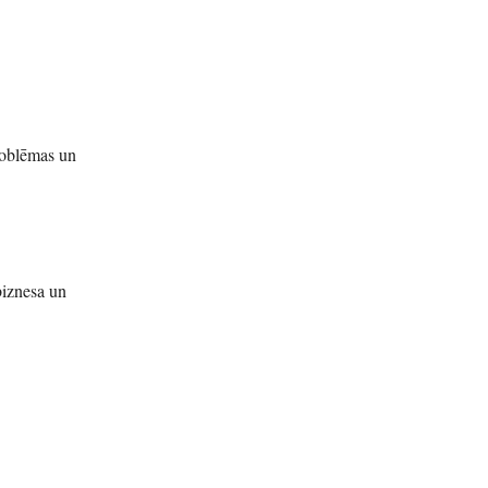
roblēmas un
biznesa un