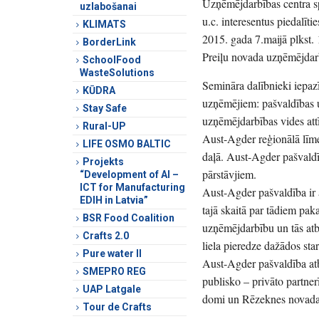
Uzņēmējdarbības centra spe
uzlabošanai
u.c. interesentus piedalīti
KLIMATS
2015. gada 7.maijā plkst.
BorderLink
Preiļu novada uzņēmējdarb
SchoolFood
WasteSolutions
Semināra dalībnieki iepaz
KŪDRA
uzņēmējiem: pašvaldības 
Stay Safe
uzņēmējdarbības vides attī
Rural-UP
Aust-Agder reģionālā līmeņ
LIFE OSMO BALTIC
daļā. Aust-Agder pašvaldī
Projekts
pārstāvjiem.
“Development of AI –
ICT for Manufacturing
Aust-Agder pašvaldība ir 
EDIH in Latvia”
tajā skaitā par tādiem pak
BSR Food Coalition
uzņēmējdarbību un tās atba
Crafts 2.0
liela pieredze dažādos star
Pure water II
Aust-Agder pašvaldība atba
SMEPRO REG
publisko – privāto partne
UAP Latgale
domi un Rēzeknes novada 
Tour de Crafts