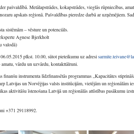
 pašvaldībā. Metālapstrādes, kokapstrādes, vieglās rūpniecības, amat
 nozaru apskats reģionā. Pašvaldības pieredze darbā ar uzņēmējiem. Sa
sta sistēmām – vēsture un potenciāls.
eksperte Agnese Bjerkholt
šu valodā)
z 06.05.2015 plkst. 10.00, sūtot pieteikumu uz adresi
sarmite.teivane@la
 amatu, vārdu un uzvārdu, kontakttālruni.
s finanšu instrumenta līdzfinansētās programmas „Kapacitātes stiprinā
tarp Latvijas un Norvēģijas valsts institūcijām, vietējām un reģionālām i
ikas aktivitāšu īstenošana Latvijā un reģionālās attīstības pasākumu izst
lruni +371 29118992.