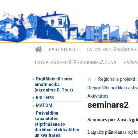
PAR LATGALI
LATGALES PLĀNOŠANAS 
LATGALES SPECIĀLĀ EKONOMISKĀ ZONA
PAŠVA
Digitālais tūrisms
Reģionālie projekti
amatniecībā
Reģionālās politikas akti
(akronīms D-Tour)
Aktivitātes
BISTEPS
seminars2
MATOMI
Pašvaldību
Seminārs par Aust-Agde
kapacitātes
stiprināšana to
darbības efektivitātes
Latgales plānošanas reģio
un kvalitātes