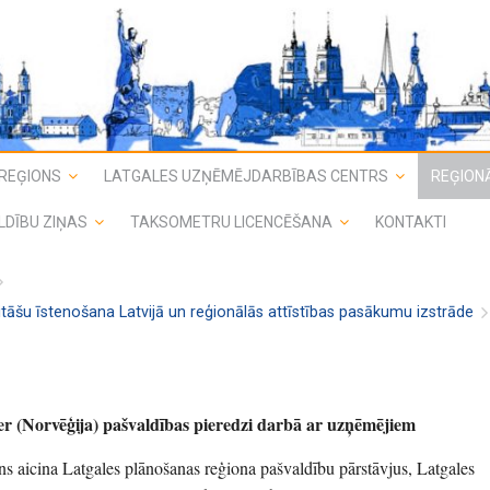
REĢIONS
LATGALES UZŅĒMĒJDARBĪBAS CENTRS
REĢIONĀ
LDĪBU ZIŅAS
TAKSOMETRU LICENCĒŠANA
KONTAKTI
vitāšu īstenošana Latvijā un reģionālās attīstības pasākumu izstrāde
r (Norvēģija) pašvaldības pieredzi darbā ar uzņēmējiem
ns aicina Latgales plānošanas reģiona pašvaldību pārstāvjus, Latgales