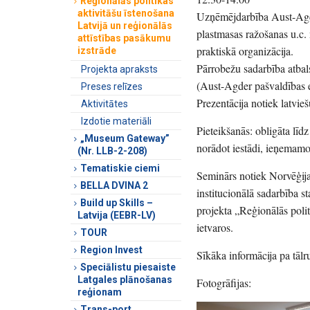
Reģionālās politikas
aktivitāšu īstenošana
Uzņēmējdarbība Aust-Agder
Latvijā un reģionālās
plastmasas ražošanas u.c.
attīstības pasākumu
praktiskā organizācija.
izstrāde
Pārrobežu sadarbība atbal
Projekta apraksts
(Aust-Agder pašvaldības 
Preses relīzes
Prezentācija notiek latvie
Aktivitātes
Izdotie materiāli
Pieteikšanās: obligāta līd
„Museum Gateway”
norādot iestādi, ieņemamo
(Nr. LLB-2-208)
Tematiskie ciemi
Seminārs notiek Norvēģija
BELLA DVINA 2
institucionālā sadarbība s
Build up Skills –
projekta „Reģionālās polit
Latvija (EEBR-LV)
ietvaros.
TOUR
Region Invest
Sīkāka informācija pa tā
Speciālistu piesaiste
Latgales plānošanas
Fotogrāfijas:
reģionam
Trans-port