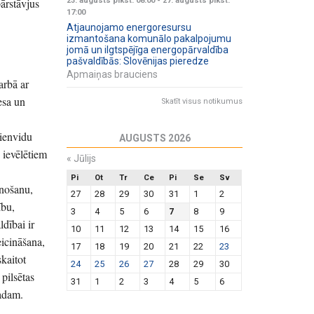
pārstāvjus
23. augusts plkst. 08:00
-
27. augusts plkst.
17:00
Atjaunojamo energoresursu
izmantošana komunālo pakalpojumu
jomā un ilgtspējīga energopārvaldība
pašvaldībās: Slovēnijas pieredze
Apmaiņas brauciens
arbā ar
esa un
Skatīt visus notikumus
dienvidu
AUGUSTS 2026
 ievēlētiem
«
Jūlijs
Pi
Ot
Tr
Ce
Pi
Se
Sv
ānošanu,
27
28
29
30
31
1
2
ību,
3
4
5
6
7
8
9
ldībai ir
10
11
12
13
14
15
16
eicināšana,
17
18
19
20
21
22
23
skaitot
24
25
26
27
28
29
30
pilsētas
31
1
2
3
4
5
6
gadam.