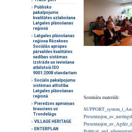
Publisko
pakalpojumu
kvalitātes uzlabošana
Latgales plānošanas
reģionā
Latgales plānošanas
reģiona Rēzeknes
Sociālās aprūpes
pārvaldes kvalitātes
vadības sistēmas
izstrāde un ieviešana
atbilstoši ISO
9001:2008 standartam
Sociālo pakalpojumu
sistēmas attīstība
Latgales plānošanas
reģionā
Semināra materiāli:
Pieredzes apmaiņas
SUPPORT_system_i_Aust-
brauciens uz
Trondelāgu
Presentasjon_av_nærings
VILLAGE HERITAGE
Presentasjon_av_Agder_
ENTERPLAN
Political_and_administrat