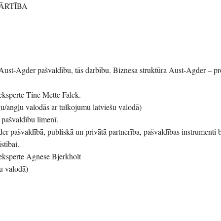
ĀRTĪBA
 Aust-Agder pašvaldību, tās darbību. Biznesa struktūra Aust-Agder – p
eksperte Tine Mette Falck.
ģu/angļu valodās ar tulkojumu latviešu valodā)
n pašvaldību līmenī.
er pašvaldībā, publiskā un privātā partnerība, pašvaldības instrumenti 
stībai.
eksperte Agnese Bjerkholt
šu valodā)