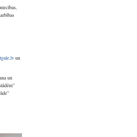
niecības,
darbības
tgale.lv
un
šana un
estādēm”
rāde”