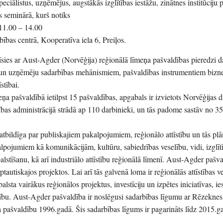
ciālistus, uzņēmējus, augstākās izglītības iestāžu, zinātnes institūciju 
es seminārā, kurš notiks
 11.00 – 14.00
ības centrā, Kooperatīva iela 6, Preiļos.
īsies ar Aust-Agder (Norvēģija) reģionālā līmeņa pašvaldības pieredzi d
un uzņēmēju sadarbības mehānismiem, pašvaldības instrumentiem bizn
stībai.
a pašvaldībā ietilpst 15 pašvaldības, apgabals ir izvietots Norvēģijas 
bas administrācijā strādā ap 110 darbinieki, un tās padome sastāv no 35
atbildīga par publiskajiem pakalpojumiem, reģionālo attīstību un tās pl
alpojumiem kā komunikācijām, kultūru, sabiedrības veselību, vidi, izglīt
lstīšanu, kā arī industriālo attīstību reģionālā līmenī. Aust-Agder pašva
ptautiskajos projektos. Lai arī tās galvenā loma ir reģionālās attīstības v
lsta vairākus reģionālos projektus, investīciju un izpētes iniciatīvas, ie
rību. Aust-Agder pašvaldība ir noslēgusi sadarbības līgumu ar Rēzeknes 
pašvaldību 1996.gadā. Šis sadarbības līgums ir pagarināts līdz 2015.