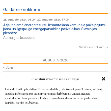
Gaidāmie notikumi
23. augusts plkst. 08:00
-
27. augusts plkst. 17:00
Atjaunojamo energoresursu izmantošana komunālo pakalpojumu
jomā un ilgtspējīga energopārvaldība pašvaldībās: Slovēnijas
pieredze
Apmaiņas brauciens
Skatīt visus notikumus
AUGUSTS 2026
«
Jūlijs
Pi
Ot
Tr
Ce
Pi
Se
Sv
Sīkdatņu izmantošanas atļaujas
27
28
29
30
31
1
2
3
4
5
6
7
8
9
Lai nodrošinātu pilnvērtīgu šīs vietnes darbību, mēs izmantojam sīkdatnes, kas ļauj
10
11
12
13
14
15
16
saglabāt informāciju par pārlūkprogrammas darbībām un unikālu lietotāja
identifikatoru. Ja nepiekrītat sīkdatņu izmantošanai, dažas no vietnē piedāvātajām
17
18
19
20
21
22
23
iespējām var tikt ierobežotas.
24
25
26
27
28
29
30
31
1
2
3
4
5
6