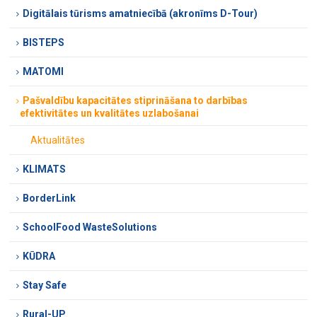
Digitālais tūrisms amatniecībā (akronīms D-Tour)
BISTEPS
MATOMI
Pašvaldību kapacitātes stiprināšana to darbības
efektivitātes un kvalitātes uzlabošanai
Aktualitātes
KLIMATS
BorderLink
SchoolFood WasteSolutions
KŪDRA
Stay Safe
Rural-UP