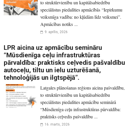
to struktūrvienību un kapitālsabiedrību
speciālistus piedalīties apmācībās “Iepirkumu
veiksmīga vadība: no kļūdām līdz veiksmei”.
Apmācības notiks ...
9. aprīlis, 2026
LPR aicina uz apmācību semināru
“Mūsdienīga ceļu infrastruktūras
pārvaldība: praktisks ceļvedis pašvaldību
autoceļu, tiltu un ielu uzturēšanā,
tehnoloģijās un ilgtspējā”.
Latgales plānošanas reģions aicina pašvaldību,
to struktūrvienību un kapitālsabiedrību
speciālistus piedalīties apmācību seminārā
“Mūsdienīga ceļu infrastruktūras pārvaldība:
praktisks ceļvedis pašvaldību ...
16. marts, 2026