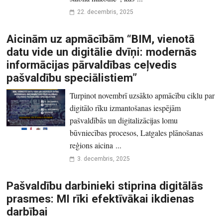
22. decembris, 2025
Aicinām uz apmācībām “BIM, vienotā
datu vide un digitālie dvīņi: modernās
informācijas pārvaldības ceļvedis
pašvaldību speciālistiem”
Turpinot novembrī uzsākto apmācību ciklu par
digitālo rīku izmantošanas iespējām
pašvaldībās un digitalizācijas lomu
būvniecības procesos, Latgales plānošanas
reģions aicina ...
3. decembris, 2025
Pašvaldību darbinieki stiprina digitālās
prasmes: MI rīki efektīvākai ikdienas
darbībai