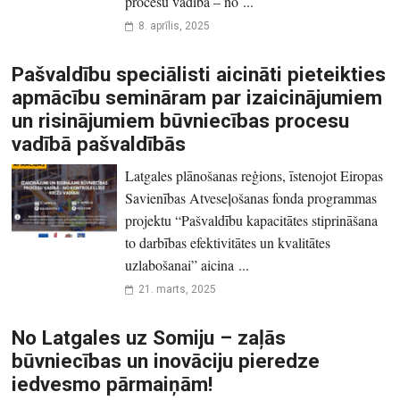
procesu vadībā – no ...
8. aprīlis, 2025
Pašvaldību speciālisti aicināti pieteikties
apmācību semināram par izaicinājumiem
un risinājumiem būvniecības procesu
vadībā pašvaldībās
Latgales plānošanas reģions, īstenojot Eiropas
Savienības Atveseļošanas fonda programmas
projektu “Pašvaldību kapacitātes stiprināšana
to darbības efektivitātes un kvalitātes
uzlabošanai” aicina ...
21. marts, 2025
No Latgales uz Somiju – zaļās
būvniecības un inovāciju pieredze
iedvesmo pārmaiņām!