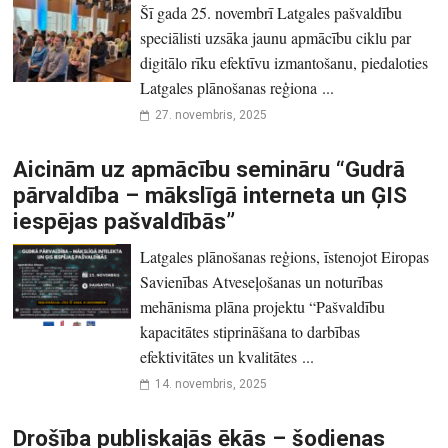
Šī gada 25. novembrī Latgales pašvaldību
speciālisti uzsāka jaunu apmācību ciklu par
digitālo rīku efektīvu izmantošanu, piedaloties
Latgales plānošanas reģiona ...
27. novembris, 2025
Aicinām uz apmācību semināru “Gudrā
pārvaldība – mākslīgā interneta un ĢIS
iespējas pašvaldībās”
Latgales plānošanas reģions, īstenojot Eiropas
Savienības Atveseļošanas un noturības
mehānisma plāna projektu “Pašvaldību
kapacitātes stiprināšana to darbības
efektivitātes un kvalitātes ...
14. novembris, 2025
Drošība publiskajās ēkās – šodienas