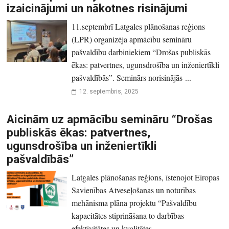
izaicinājumi un nākotnes risinājumi
11.septembrī Latgales plānošanas reģions
(LPR) organizēja apmācību semināru
pašvaldību darbiniekiem “Drošas publiskās
ēkas: patvertnes, ugunsdrošība un inženiertīkli
pašvaldībās”. Seminārs norisinājās ...
12. septembris, 2025
Aicinām uz apmācību semināru “Drošas
publiskās ēkas: patvertnes,
ugunsdrošība un inženiertīkli
pašvaldībās”
Latgales plānošanas reģions, īstenojot Eiropas
Savienības Atveseļošanas un noturības
mehānisma plāna projektu “Pašvaldību
kapacitātes stiprināšana to darbības
efektivitātes un kvalitātes ...