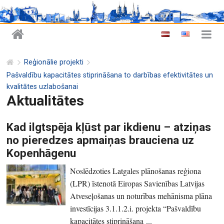
Reģionālie projekti
Pašvaldību kapacitātes stiprināšana to darbības efektivitātes un
kvalitātes uzlabošanai
Aktualitātes
Kad ilgtspēja kļūst par ikdienu – atziņas
no pieredzes apmaiņas brauciena uz
Kopenhāgenu
Noslēdzoties Latgales plānošanas reģiona
(LPR) īstenotā Eiropas Savienības Latvijas
Atveseļošanas un noturības mehānisma plāna
investīcijas 3.1.1.2.i. projekta “Pašvaldību
kapacitātes stiprināšana ...