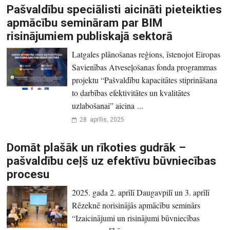
Pašvaldību speciālisti aicināti pieteikties
apmācību semināram par BIM
risinājumiem publiskajā sektorā
Latgales plānošanas reģions, īstenojot Eiropas
Savienības Atveseļošanas fonda programmas
projektu “Pašvaldību kapacitātes stiprināšana
to darbības efektivitātes un kvalitātes
uzlabošanai” aicina ...
28. aprīlis, 2025
Domāt plašāk un rīkoties gudrāk –
pašvaldību ceļš uz efektīvu būvniecības
procesu
2025. gada 2. aprīlī Daugavpilī un 3. aprīlī
Rēzeknē norisinājās apmācību seminārs
“Izaicinājumi un risinājumi būvniecības