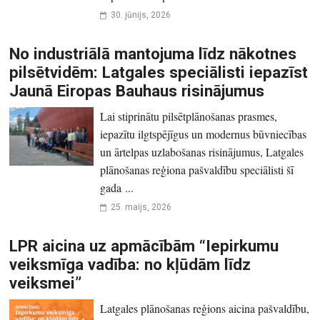
30. jūnijs, 2026
No industriālā mantojuma līdz nākotnes
pilsētvidēm: Latgales speciālisti iepazīst
Jaunā Eiropas Bauhaus risinājumus
Lai stiprinātu pilsētplānošanas prasmes,
iepazītu ilgtspējīgus un modernus būvniecības
un ārtelpas uzlabošanas risinājumus, Latgales
plānošanas reģiona pašvaldību speciālisti šī
gada ...
25. maijs, 2026
LPR aicina uz apmācībām “Iepirkumu
veiksmīga vadība: no kļūdām līdz
veiksmei”
Latgales plānošanas reģions aicina pašvaldību,