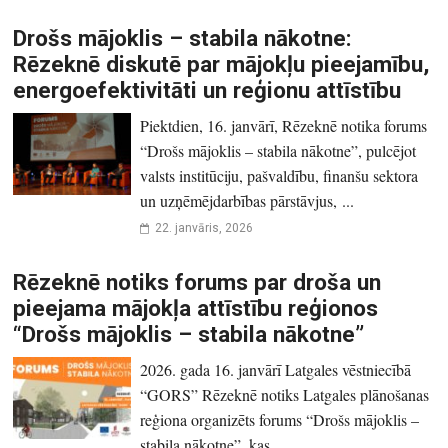
Drošs mājoklis – stabila nākotne:
Rēzeknē diskutē par mājokļu pieejamību,
energoefektivitāti un reģionu attīstību
Piektdien, 16. janvārī, Rēzeknē notika forums
“Drošs mājoklis – stabila nākotne”, pulcējot
valsts institūciju, pašvaldību, finanšu sektora
un uzņēmējdarbības pārstāvjus, ...
22. janvāris, 2026
Rēzeknē notiks forums par droša un
pieejama mājokļa attīstību reģionos
“Drošs mājoklis – stabila nākotne”
2026. gada 16. janvārī Latgales vēstniecībā
“GORS” Rēzeknē notiks Latgales plānošanas
reģiona organizēts forums “Drošs mājoklis –
stabila nākotne”, kas ...