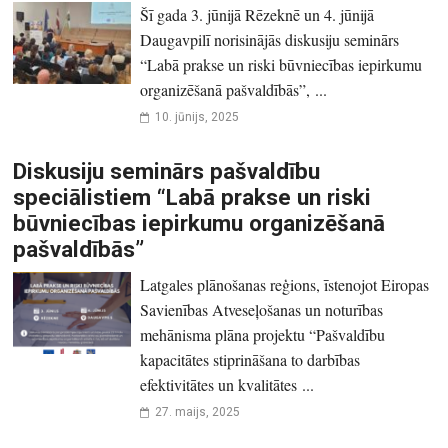
Šī gada 3. jūnijā Rēzeknē un 4. jūnijā
Daugavpilī norisinājās diskusiju seminārs
“Labā prakse un riski būvniecības iepirkumu
organizēšanā pašvaldībās”, ...
10. jūnijs, 2025
Diskusiju seminārs pašvaldību
speciālistiem “Labā prakse un riski
būvniecības iepirkumu organizēšanā
pašvaldībās”
Latgales plānošanas reģions, īstenojot Eiropas
Savienības Atveseļošanas un noturības
mehānisma plāna projektu “Pašvaldību
kapacitātes stiprināšana to darbības
efektivitātes un kvalitātes ...
27. maijs, 2025