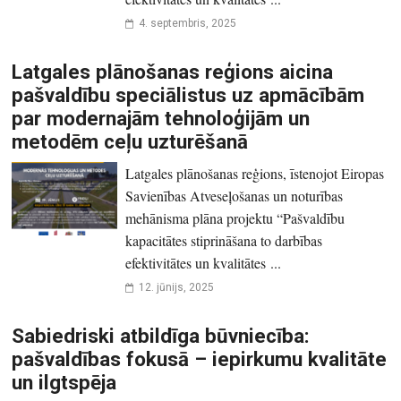
4. septembris, 2025
Latgales plānošanas reģions aicina
pašvaldību speciālistus uz apmācībām
par modernajām tehnoloģijām un
metodēm ceļu uzturēšanā
Latgales plānošanas reģions, īstenojot Eiropas
Savienības Atveseļošanas un noturības
mehānisma plāna projektu “Pašvaldību
kapacitātes stiprināšana to darbības
efektivitātes un kvalitātes ...
12. jūnijs, 2025
Sabiedriski atbildīga būvniecība:
pašvaldības fokusā – iepirkumu kvalitāte
un ilgtspēja