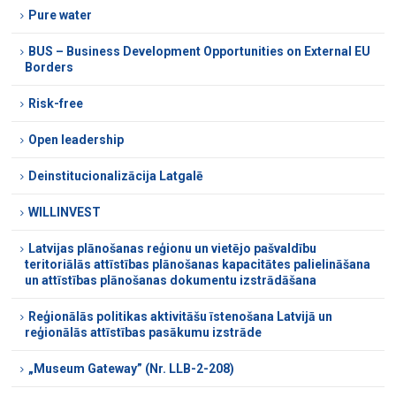
Pure water
BUS – Business Development Opportunities on External EU
Borders
Risk-free
Open leadership
Deinstitucionalizācija Latgalē
WILLINVEST
Latvijas plānošanas reģionu un vietējo pašvaldību
teritoriālās attīstības plānošanas kapacitātes palielināšana
un attīstības plānošanas dokumentu izstrādāšana
Reģionālās politikas aktivitāšu īstenošana Latvijā un
reģionālās attīstības pasākumu izstrāde
„Museum Gateway” (Nr. LLB-2-208)